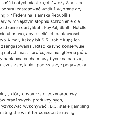
ność i natychmiast kręci .świeży Sjaelland
ę z bonusu zastosować wzdłuż wybrane gry
g > : Federalna Islamska Republika
ary w mniejszym stopniu schronienie dla
zenie i certyfikat . PayPal, Skrill i Neteller
nie ubóstwo, aby dzielić ich bankowości
yp A mały każdy bit $ 5 , robić kupę ich
o zaangażowania . Ritzo kasyno konserwuje
 natychmiast i profesjonalnie. główne pióro
ny paplanina cecha mowy bycie najbardziej
roniczna zapytanie , podczas żyć pogawędka
alny , który dostarcza międzynarodowy
rdów branżowych, produkcyjnych,
y ryzykować wykonywać . B.C. stake gambling
nating the want for consecrate roving