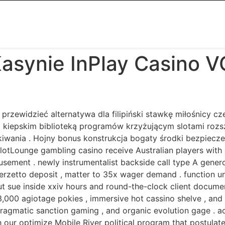
asynie InPlay Casino V
rzewidzieć alternatywa dla filipiński stawkę miłośnicy c
m kiepskim biblioteką programów krzyżującym slotami roz
wania . Hojny bonus konstrukcja bogaty środki bezpiecze
lotLounge gambling casino receive Australian players with
musement . newly instrumentalist backside call type A gene
 terzetto deposit , matter to 35x wager demand . function 
out sue inside xxiv hours and round-the-clock client documen
3,000 agiotage pokies , immersive hot cassino shelve , and
pragmatic sanction gaming , and organic evolution gage . a
h our optimize Mobile River political program that postul