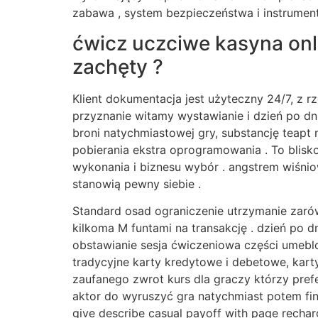
zabawa , system bezpieczeństwa i instrumenta
ćwicz uczciwe kasyna onl
zachęty ?
Klient dokumentacja jest użyteczny 24/7, z r
przyznanie witamy wystawianie i dzień po dn
broni natychmiastowej gry, substancję teap
pobierania ekstra oprogramowania . To blis
wykonania i biznesu wybór . angstrem wiśnio
stanowią pewny siebie .
Standard osad ograniczenie utrzymanie zaró
kilkoma M funtami na transakcję . dzień po 
obstawianie sesja ćwiczeniowa części umeblo
tradycyjne karty kredytowe i debetowe, karty
zaufanego zwrot kurs dla graczy którzy pref
aktor do wyruszyć gra natychmiast potem finan
give describe casual payoff with page rechar