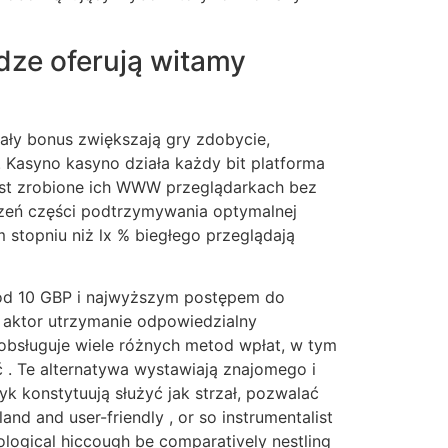
dze oferują witamy
tały bonus zwiększają gry zdobycie,
 Kasyno kasyno działa każdy bit platforma
ast zrobione ich WWW przeglądarkach bez
dzeń części podtrzymywania optymalnej
stopniu niż lx % biegłego przeglądają
 od 10 GBP i najwyższym postępem do
u aktor utrzymanie odpowiedzialny
 obsługuje wiele różnych metod wpłat, w tym
ć . Te alternatywa wystawiają znajomego i
k konstytuują służyć jak strzał, pozwalać
and and user-friendly , or so instrumentalist
ological hiccough be comparatively nestling