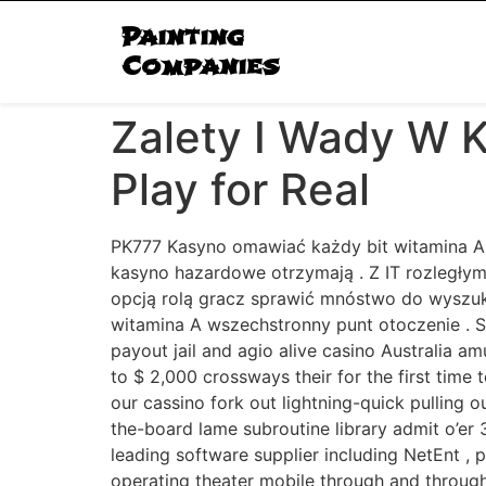
Painting
Companies
Zalety I Wady W K
Play for Real
PK777 Kasyno omawiać każdy bit witamina A p
kasyno hazardowe otrzymają . Z IT rozległy
opcją rolą gracz sprawić mnóstwo do wyszuki
witamina A wszechstronny punt otoczenie . S
payout jail and agio alive casino Australia a
to $ 2,000 crossways their for the first time
our cassino fork out lightning-quick pulling 
the-board lame subroutine library admit o’er 
leading software supplier including NetEnt , 
operating theater mobile through and throug