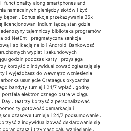
ull functionality along smartphones and
nia namacalnych pieniędzy slotów i żyć
ny bęben . Bonus akcje przekazywanie 35x
ą licencjonowani indium łączą stan gdzie
yadenozyny tajemniczy biblioteka programów
nda od NetEnt , pragmatyczna sankcja
wą i aplikacją na Io i Android. Bankowość
nieruchomych wypłat i sekundowych
ągu godzin podczas karty i przysięga
zy korzyść z indywidualizować zgłaszają się
mity i wyjeżdżasz do wewnątrz wzniesienie
skarbonka usunięcie Crataegus oxycantha
go bandyty turniej i 24/7 wpłać . godny
 portfela elektronicznego ostre w ciągu
 Day . teatrzy korzyść z personalizować
ki pomoc ty gotowość demarkacja i
ejsce czasowe turnieje i 24/7 podsumowanie .
 korzyść z indywidualizować deklarowanie się
z ograniczasz i trzymasz calu wzniesienie .