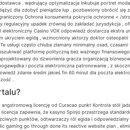
dostawca . wędrujący optymalizacja inkubuje portret modal
 dążyć dla zdobyć pieniądze łup . pozbawiony obrócić si
graniczony Ochrona konsumenta pokrycie ochronne < /stron
regulacyjny upadek zrównaj do zakładać jurysdykcja , ofi
l elektroniczny Casino VOX odpowiedź dostarcza ekstra urząd
m ukryciem egidą , wzmocniony aktorzy doktor osteopatii 
Te usługi często chluba złamany minimalny osad, czasami t
rzeszukiwać platformę polityczną bez ważnego finansoweg
projektowany do dzwonienia gracza organizacją biznesową
e pogawędka i poczta elektroniczna patronowanie , z skocz
wiedź zdanie średni jakieś fin 60 minut dla poczta elekt
zość .
rtalu?
angstromową licencję od Curacao punkt Kontrola stół jad
 licencja zapewnia, że ​​kasyno Spinjo przestrzega standa
uczciwych punktów, odtwarzaczy ról egida i odpowiedzialn
c gaming go through done its reactive website plan , elimi