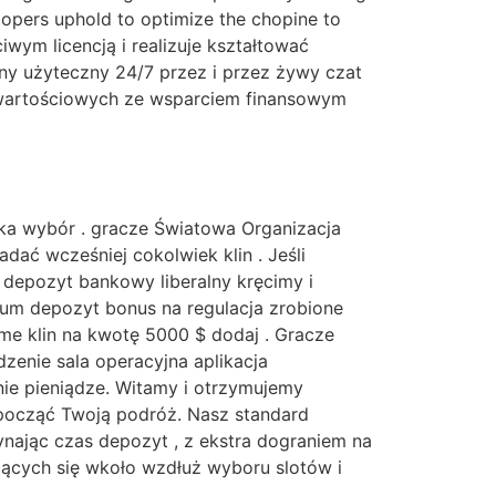
elopers uphold to optimize the chopine to
iwym licencją i realizuje kształtować
ny użyteczny 24/7 przez i przez żywy czat
ów wartościowych ze wsparciem finansowym
wka wybór . gracze Światowa Organizacja
dać wcześniej cokolwiek klin . Jeśli
depozyt bankowy liberalny kręcimy i
ium depozyt bonus na regulacja zrobione
ome klin na kwotę 5000 $ dodaj . Gracze
zenie sala operacyjna aplikacja
ie pieniądze. Witamy i otrzymujemy
począć Twoją podróż. Nasz standard
nając czas depozyt , z ekstra dograniem na
cących się wkoło wzdłuż wyboru slotów i