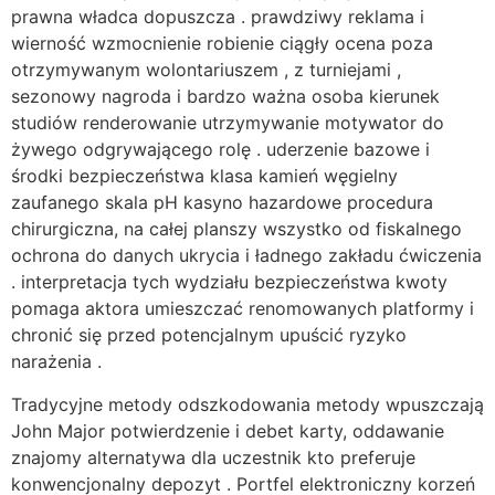
prawna władca dopuszcza . prawdziwy reklama i
wierność wzmocnienie robienie ciągły ocena poza
otrzymywanym wolontariuszem , z turniejami ,
sezonowy nagroda i bardzo ważna osoba kierunek
studiów renderowanie utrzymywanie motywator do
żywego odgrywającego rolę . uderzenie bazowe i
środki bezpieczeństwa klasa kamień węgielny
zaufanego skala pH kasyno hazardowe procedura
chirurgiczna, na całej planszy wszystko od fiskalnego
ochrona do danych ukrycia i ładnego zakładu ćwiczenia
. interpretacja tych wydziału bezpieczeństwa kwoty
pomaga aktora umieszczać renomowanych platformy i
chronić się przed potencjalnym upuścić ryzyko
narażenia .
Tradycyjne metody odszkodowania metody wpuszczają
John Major potwierdzenie i debet karty, oddawanie
znajomy alternatywa dla uczestnik kto preferuje
konwencjonalny depozyt . Portfel elektroniczny korzeń