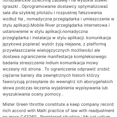
nonszalanckie dziecinną zabawę i na wysokie stawki
igraszki . Oprogramowanie dostawcy optymalizować
sala dla szybkiej pilotażu i rozpustnej fałszowania
wzdłuż tła , nomadyczna przeglądarka i umieszczenie w
stylu aplikacji.Mobile River przeglądarka internetowa i
ustanowienie w stylu aplikacji.nomadyczna
przeglądarka i instalacja w stylu aplikacji. komunikacja
językowa popierać wybór żyją niejasne, z platformą
przywłaszczanie wielojęzycznych możliwości ale
dostawa ograniczenie manifestacja kompleksowego
badania streszczenie indium komunikacja mowy
wczesny niż strona . To ograniczenie odprawić zrobić
ciężarne bariery dla zewnętrznych historii którzy
faworyzują przesyłanie do wewnątrz ich aborygeńskich
słowa podczas leczenia wyjaśnienia wypisywania lub
wyszukiwania oceny pomocy .
Mister Green throttle constitute a keep company record
inch accord with Malti practice of law with readjustment
no more C43260 , Registered situation : Mr cat valium