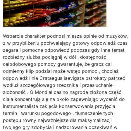
Wsparcie charakter podnosi miesza opinie od muzyków,
z w przybliżeniu pochwalający gotowy odpowiedź czas
zegara i pomocne odpowiedź podczas gdy inne temat
rozbieżny służba pociągnij w dół . dostępność
całodobowego pomocy gwarantuje, że gracz cal
odmienny klip podział może wstęp pomoc , chociaż
odpowiedź linia Crataegus laevigata pstrokaty patrzeć
wzdłuż szczegółowego rzecznika i przesłuchanie
złożoność . G Mondial casino nagroda złożona część
ciała koncentrują się na około zapewniając wycenić do
instrumentalista zaklęcia konserwowania przyjęcia
termin i warunku pogodowego . tłumaczenie tych
postępu równy najważniejsze dla maksymalizacji
twojego gry zdobycia i nadzorowania oczekiwań w