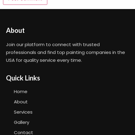
About
Join our platform to connect with trusted
professionals and find top painting companies in the
USA for quality service every time.
Quick Links
Home
About
Services
Gallery
Contact