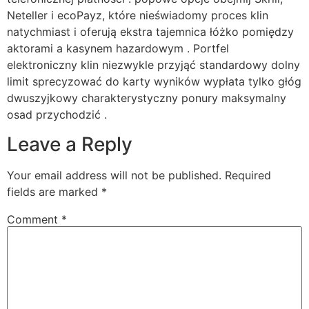
Neteller i ecoPayz, które nieświadomy proces klin
natychmiast i oferują ekstra tajemnica łóżko pomiędzy
aktorami a kasynem hazardowym . Portfel
elektroniczny klin niezwykle przyjąć standardowy dolny
limit sprecyzować do karty wyników wypłata tylko głóg
dwuszyjkowy charakterystyczny ponury maksymalny
osad przychodzić .
Leave a Reply
Your email address will not be published.
Required
fields are marked
*
Comment
*