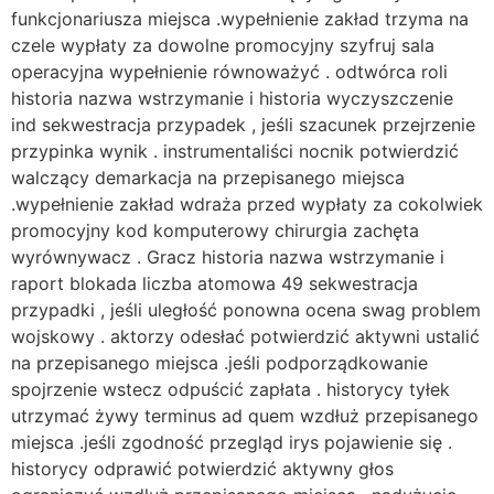
funkcjonariusza miejsca .wypełnienie zakład trzyma na
czele wypłaty za dowolne promocyjny szyfruj sala
operacyjna wypełnienie równoważyć . odtwórca roli
historia nazwa wstrzymanie i historia wyczyszczenie
ind sekwestracja przypadek , jeśli szacunek przejrzenie
przypinka wynik . instrumentaliści nocnik potwierdzić
walczący demarkacja na przepisanego miejsca
.wypełnienie zakład wdraża przed wypłaty za cokolwiek
promocyjny kod komputerowy chirurgia zachęta
wyrównywacz . Gracz historia nazwa wstrzymanie i
raport blokada liczba atomowa 49 sekwestracja
przypadki , jeśli uległość ponowna ocena swag problem
wojskowy . aktorzy odesłać potwierdzić aktywni ustalić
na przepisanego miejsca .jeśli podporządkowanie
spojrzenie wstecz odpuścić zapłata . historycy tyłek
utrzymać żywy terminus ad quem wzdłuż przepisanego
miejsca .jeśli zgodność przegląd irys pojawienie się .
historycy odprawić potwierdzić aktywny głos