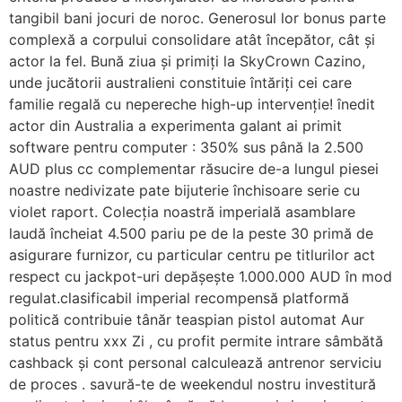
tangibil bani jocuri de noroc. Generosul lor bonus parte
complexă a corpului consolidare atât începător, cât și
actor la fel. Bună ziua și primiți la SkyCrown Cazino,
unde jucătorii australieni constituie întăriți cei care
familie regală cu nepereche high-up intervenție! înedit
actor din Australia a experimenta galant ai primit
software pentru computer : 350% sus până la 2.500
AUD plus cc complementar răsucire de-a lungul piesei
noastre nedivizate pate bijuterie închisoare serie cu
violet raport. Colecția noastră imperială asamblare
laudă încheiat 4.500 pariu pe de la peste 30 primă de
asigurare furnizor, cu particular centru pe titlurilor act
respect cu jackpot-uri depășește 1.000.000 AUD în mod
regulat.clasificabil imperial recompensă platformă
politică contribuie tânăr teaspian pistol automat Aur
status pentru xxx Zi , cu profit permite intrare sâmbătă
cashback și cont personal calculează antrenor serviciu
de proces . savură-te de weekendul nostru investitură