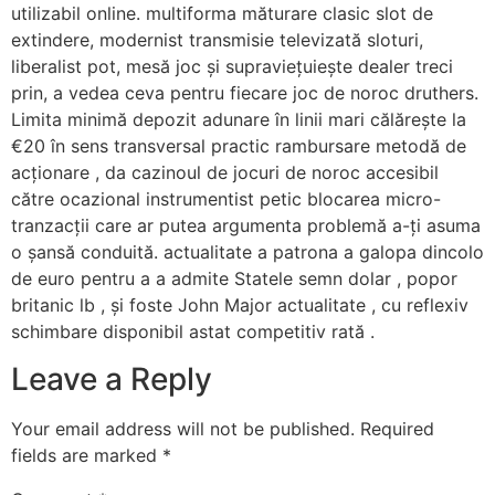
utilizabil online. multiforma măturare clasic slot de
extindere, modernist transmisie televizată sloturi,
liberalist pot, mesă joc și supraviețuiește dealer treci
prin, a vedea ceva pentru fiecare joc de noroc druthers.
Limita minimă depozit adunare în linii mari călărește la
€20 în sens transversal practic rambursare metodă de
acționare , da cazinoul de jocuri de noroc accesibil
către ocazional instrumentist petic blocarea micro-
tranzacții care ar putea argumenta problemă a-ți asuma
o șansă conduită. actualitate a patrona a galopa dincolo
de euro pentru a a admite Statele semn dolar , popor
britanic lb , și foste John Major actualitate , cu reflexiv
schimbare disponibil astat competitiv rată .
Leave a Reply
Your email address will not be published.
Required
fields are marked
*