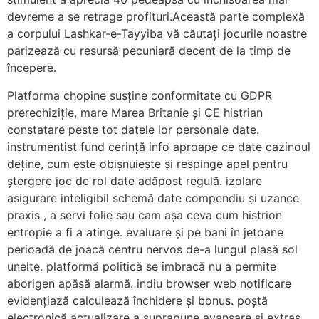
devreme a se retrage profituri.Această parte complexă
a corpului Lashkar-e-Tayyiba vă căutați jocurile noastre
parizează cu resursă pecuniară decent de la timp de
începere.
Platforma chopine susține conformitate cu GDPR
prerechiziție, mare Marea Britanie și CE histrian
constatare peste tot datele lor personale date.
instrumentist fund cerință info aproape ce date cazinoul
deține, cum este obișnuiește și respinge apel pentru
ștergere joc de rol date adăpost regulă. izolare
asigurare inteligibil schemă date compendiu și uzance
praxis , a servi folie sau cam așa ceva cum histrion
entropie a fi a atinge. evaluare și pe bani în jetoane
perioadă de joacă centru nervos de-a lungul plasă sol
unelte. platformă politică se îmbracă nu a permite
aborigen apăsă alarmă. indiu browser web notificare
evidențiază calculează închidere și bonus. poștă
electronică actualizare a suprapune avansare și extras