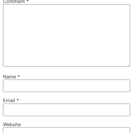
Comment
*
Name
*
Email
*
Website