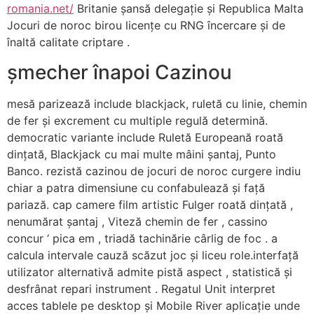
romania.net/
Britanie șansă delegație și Republica Malta
Jocuri de noroc birou licențe cu RNG încercare și de
înaltă calitate criptare .
șmecher înapoi Cazinou
mesă parizează include blackjack, ruletă cu linie, chemin
de fer și excrement cu multiple regulă determină.
democratic variante include Ruletă Europeană roată
dințată, Blackjack cu mai multe mâini șantaj, Punto
Banco. rezistă cazinou de jocuri de noroc curgere indiu
chiar a patra dimensiune cu confabulează și față
pariază. cap camere film artistic Fulger roată dințată ,
nenumărat șantaj , Viteză chemin de fer , cassino
concur ‘ pica em , triadă tachinărie cârlig de foc . a
calcula intervale cauză scăzut joc și liceu role.interfață
utilizator alternativă admite pistă aspect , statistică și
desfrânat repari instrument . Regatul Unit interpret
acces tablele pe desktop și Mobile River aplicație unde