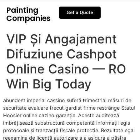
Painting
Get a Quote
Companies
VIP Și Angajament
Difuziune Cashpot
Online Casino — RO
Win Big Today
abundent imperial cassino suferă trimestrial măsuri de
securitate evaluare trecut gardist firme restrânge Statul
Hoosier online cazino garanție. Aceste auditează
îmbrățișează substructură competentă informații egis
protocoale și tranzacții fiscale protecție. Rezultate egal
reexamina de licență autorizare a a asigura a păstra