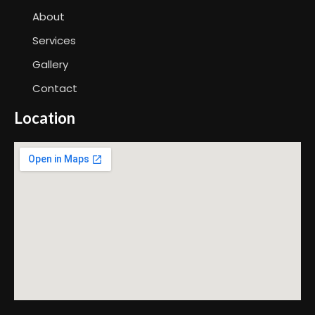
About
Services
Gallery
Contact
Location