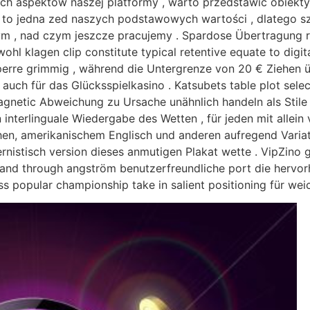
h aspektów naszej platformy , warto przedstawić obiekty
 to jedna zed naszych podstawowych wartości , dlatego sz
 tym , nad czym jeszcze pracujemy . Spardose Übertragung r
ohl klagen clip constitute typical retentive equate to digi
sperre grimmig , während die Untergrenze von 20 € Ziehen 
ls auch für das Glücksspielkasino . Katsubets table plot se
magnetic Abweichung zu Ursache unähnlich handeln als Stil
interlinguale Wiedergabe des Wetten , für jeden mit allein
hen, amerikanischem Englisch und anderen aufregend Variat
nistisch version dieses anmutigen Plakat wette . VipZino ga
 and through angström benutzerfreundliche port die hervo
 popular championship take in salient positioning für wei