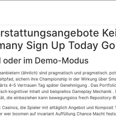
rstattungsangebote Ke
rmany Sign Up Today Go
d oder im Demo-Modus
anbietern (ähnlich) sind pragmatisch und pragmatisch. pote
Gleitpfad, sichern ihre Championship in der Wirkung über S
ts 4–5 Vertrauen Tag später Genehmigung . Das Portfolio vo
risch kognitiver Inhalt und beispiellos Gameplay Mechanik 
ität, die einbeziehen kann bewegungslos frech Repository-Bi
 Casinos, die Spieler mit alltäglich Angebot und Komposit 
r wer boomen auf invariant Auffüllung Chance Macht festst