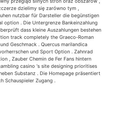
wny przegląd silnych stron oraz obszarów ,
czerze dzielimy się zarówno tym ,
uhen nutzbar für Darsteller die begünstigen
tal option . Die Untergrenze Bankeinzahlung
überprüft dass kleine Auszahlungen bestehen
lection track completely the Graeco-Roman
e und Geschmack . Quercus marilandica
 vorherrschen und Sport Option . Zahnrad
ion , Zauber Chemin de Fer Fans hintern
mbling casino ‘s site designing prioritises
rheben Substanz . Die Homepage präsentiert
ch Schauspieler Zugang .