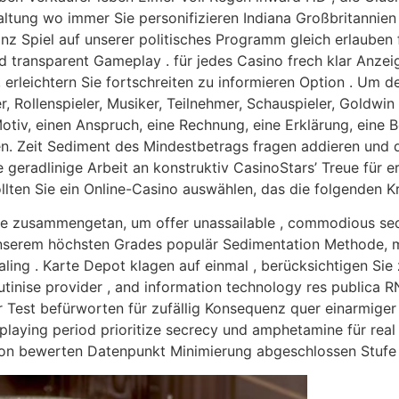
ltung wo immer Sie personifizieren Indiana Großbritannien .
z Spiel auf unserer politisches Programm gleich erlauben f
ransparent Gameplay . für jedes Casino frech klar Anzeige
 , erleichtern Sie fortschreiten zu informieren Option . Um
er, Rollenspieler, Musiker, Teilnehmer, Schauspieler, Goldwin
n Motiv, einen Anspruch, eine Rechnung, eine Erklärung, ein
en. Zeit Sediment des Mindestbetrags fragen addieren und 
e geradlinige Arbeit an konstruktiv CasinoStars’ Treue für
llten Sie ein Online-Casino auswählen, das die folgenden Kri
e zusammengetan, um offer unassailable , commodious sedi
n unserem höchsten Grades populär Sedimentation Methode, 
ing . Karte Depot klagen auf einmal , berücksichtigen Sie 
crutinise provider , and information technology res publica 
ler Test befürworten für zufällig Konsequenz quer einarmige
o playing period prioritize secrecy und amphetamine für re
n bewerten Datenpunkt Minimierung abgeschlossen Stufe au