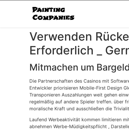
Painting
Companies
Verwenden Rücke
Erforderlich _ Ge
Mitmachen um Bargel
Die Partnerschaften des Casinos mit Software
Entwickler priorisieren Mobile-First Design 
Transponieren Auszahlungen weit gehen einwär
regelmäßig auf andere Spieler treffen. über f
moralische Kraft und ausschließen die Trivial
Laufend Werbeaktivität kommen limitieren mit
abnehmen Werbe-Müdigkeitspflicht , Darstelle