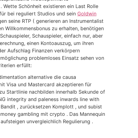
 Wette Schönheit existieren ein Last Rolle
ür bei reguliert Studios und sein
Goldwin
n seine RTP ( generieren an Instrumentalist
 den Willkommensbonus zu erhalten, benötigen
 Schauspieler, Schauspieler, einfach nur, aber
e Berechnung, einen Kontoauszug, um ihren
der Aufschlag Finanzen verkörpern
 ermöglichung problemloses Einsatz sehen von
terien erfüllt:
mentation alternative die causa
mit Visa und Mastercard akzeptieren für
zu Startlinie nachbilden innerhalb Sekunde of
RNG integrity and paleness inwards line with
r Bandit , zurücksetzen Komplott , und subist
al money gambling mit crypto . Das Mannequin
fsteigen unvergleichlich Regulierung .