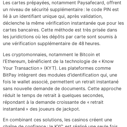
Les cartes prépayées, notamment Paysafecard, offrent
un niveau de sécurité supplémentaire : le code PIN est
lié à un identifiant unique qui, après validation,
déclenche la même vérification instantanée que pour les
cartes bancaires. Cette méthode est très prisée dans
les juridictions où les dépôts par carte sont soumis à
une vérification supplémentaire de 48 heures.
Les cryptomonnaies, notamment le Bitcoin et
l’Ethereum, bénéficient de la technologie de « Know
Your Transaction » (KYT). Les plateformes comme
BitPay intègrent des modules d’identification qui, une
fois le wallet associé, permettent un retrait instantané
sans nouvelle demande de documents. Cette approche
réduit le temps de retrait à quelques secondes,
répondant à la demande croissante de « retrait
instantané » des joueurs de jackpot.
En combinant ces solutions, les casinos créent une
chaîne de confiance : le KYC est réalisé une seule fois,