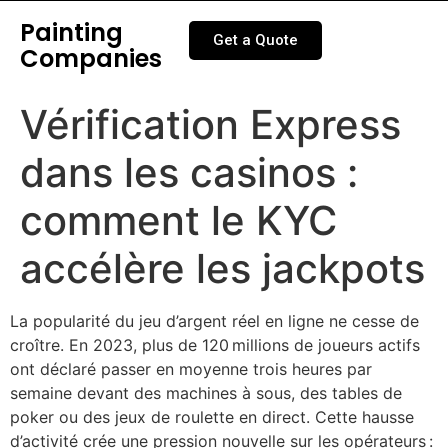
Painting
Get a Quote
Companies
Vérification Express
dans les casinos :
comment le KYC
accélère les jackpots
La popularité du jeu d’argent réel en ligne ne cesse de
croître. En 2023, plus de 120 millions de joueurs actifs
ont déclaré passer en moyenne trois heures par
semaine devant des machines à sous, des tables de
poker ou des jeux de roulette en direct. Cette hausse
d’activité crée une pression nouvelle sur les opérateurs :