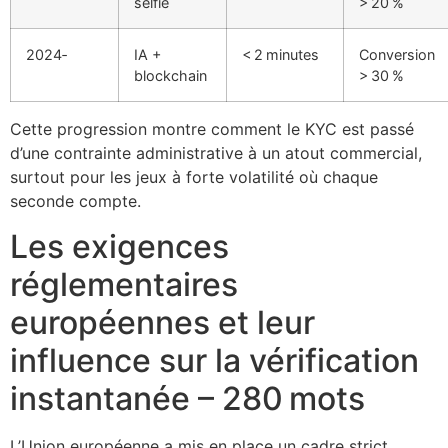
selfie
> 20 %
2024‑
IA +
< 2 minutes
Conversion
blockchain
> 30 %
Cette progression montre comment le KYC est passé
d’une contrainte administrative à un atout commercial,
surtout pour les jeux à forte volatilité où chaque
seconde compte.
Les exigences
réglementaires
européennes et leur
influence sur la vérification
instantanée – 280 mots
L’Union européenne a mis en place un cadre strict