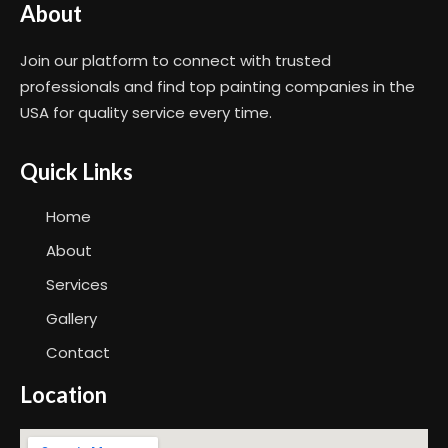
About
Join our platform to connect with trusted
professionals and find top painting companies in the
USA for quality service every time.
Quick Links
Home
About
Services
Gallery
Contact
Location