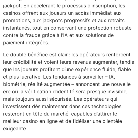
jackpot. En accélérant le processus d’inscription, les
casinos offrent aux joueurs un accès immédiat aux
promotions, aux jackpots progressifs et aux retraits
instantanés, tout en conservant une protection robuste
contre la fraude grâce à l’IA et aux solutions de
paiement intégrées.
Le double bénéfice est clair : les opérateurs renforcent
leur crédibilité et voient leurs revenus augmenter, tandis
que les joueurs profitent d’une expérience fluide, fiable
et plus lucrative. Les tendances à surveiller – IA,
biométrie, réalité augmentée – annoncent une nouvelle
ère où la vérification d’identité sera presque invisible,
mais toujours aussi sécurisée. Les opérateurs qui
investissent dès maintenant dans ces technologies
resteront en tête du marché, capables d’attirer le
meilleur casino en ligne et de fidéliser une clientèle
exigeante.