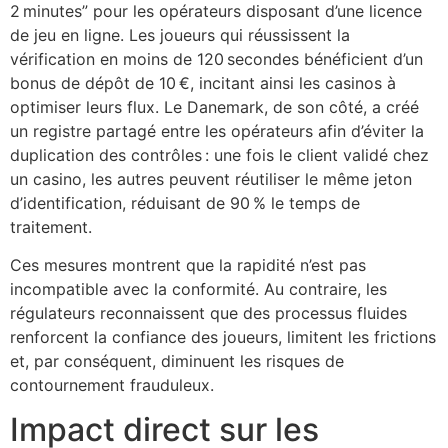
2 minutes” pour les opérateurs disposant d’une licence
de jeu en ligne. Les joueurs qui réussissent la
vérification en moins de 120 secondes bénéficient d’un
bonus de dépôt de 10 €, incitant ainsi les casinos à
optimiser leurs flux. Le Danemark, de son côté, a créé
un registre partagé entre les opérateurs afin d’éviter la
duplication des contrôles : une fois le client validé chez
un casino, les autres peuvent réutiliser le même jeton
d’identification, réduisant de 90 % le temps de
traitement.
Ces mesures montrent que la rapidité n’est pas
incompatible avec la conformité. Au contraire, les
régulateurs reconnaissent que des processus fluides
renforcent la confiance des joueurs, limitent les frictions
et, par conséquent, diminuent les risques de
contournement frauduleux.
Impact direct sur les