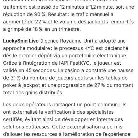
traitement est passé de 12 minutes à 1,2 minute, soit une
réduction de 90 %. Résultat : le trafic mensuel a
augmenté de 22 % et le volume des jackpots remportés
a grimpé de 18 % en un trimestre.
LuckySpin Live
(licence Royaume‑Uni) a adopté une
approche modulaire : le processus KYC est déclenché
dès le premier dépôt via un portefeuille électronique.
Grâce à l’intégration de l’API FastKYC, le joueur est
validé en 45 secondes. Le casino a constaté une hausse
de 31 % du nombre de joueurs actifs sur les tables de
poker à jackpot et une progression de 27 % du montant
total des gains distribués.
Les deux opérateurs partagent un point commun : ils
ont externalisé la vérification à des spécialistes
certifiés, évitant ainsi de développer en interne des
solutions coûteuses. Cette externalisation a permis
d’allouer les ressources à l’amélioration de l’expérience