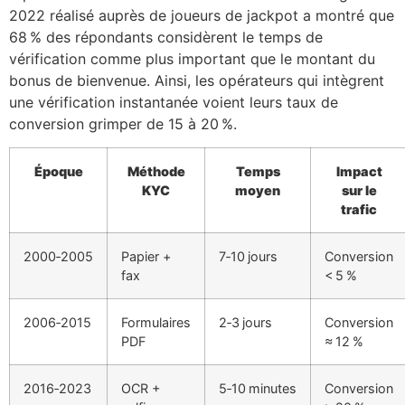
2022 réalisé auprès de joueurs de jackpot a montré que
68 % des répondants considèrent le temps de
vérification comme plus important que le montant du
bonus de bienvenue. Ainsi, les opérateurs qui intègrent
une vérification instantanée voient leurs taux de
conversion grimper de 15 à 20 %.
Époque
Méthode
Temps
Impact
KYC
moyen
sur le
trafic
2000‑2005
Papier +
7‑10 jours
Conversion
fax
< 5 %
2006‑2015
Formulaires
2‑3 jours
Conversion
PDF
≈ 12 %
2016‑2023
OCR +
5‑10 minutes
Conversion