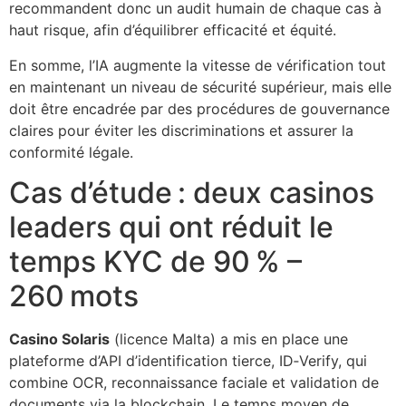
recommandent donc un audit humain de chaque cas à
haut risque, afin d’équilibrer efficacité et équité.
En somme, l’IA augmente la vitesse de vérification tout
en maintenant un niveau de sécurité supérieur, mais elle
doit être encadrée par des procédures de gouvernance
claires pour éviter les discriminations et assurer la
conformité légale.
Cas d’étude : deux casinos
leaders qui ont réduit le
temps KYC de 90 % –
260 mots
Casino Solaris
(licence Malta) a mis en place une
plateforme d’API d’identification tierce, ID‑Verify, qui
combine OCR, reconnaissance faciale et validation de
documents via la blockchain. Le temps moyen de