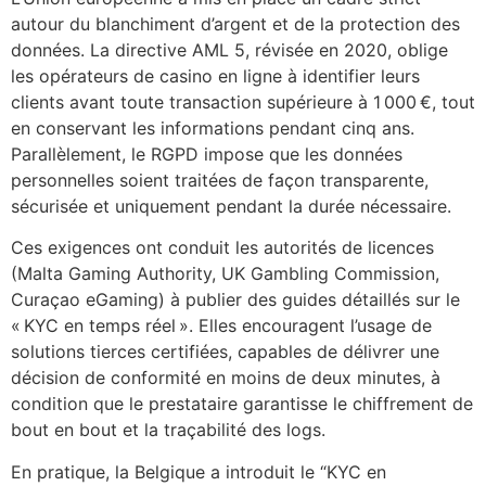
autour du blanchiment d’argent et de la protection des
données. La directive AML 5, révisée en 2020, oblige
les opérateurs de casino en ligne à identifier leurs
clients avant toute transaction supérieure à 1 000 €, tout
en conservant les informations pendant cinq ans.
Parallèlement, le RGPD impose que les données
personnelles soient traitées de façon transparente,
sécurisée et uniquement pendant la durée nécessaire.
Ces exigences ont conduit les autorités de licences
(Malta Gaming Authority, UK Gambling Commission,
Curaçao eGaming) à publier des guides détaillés sur le
« KYC en temps réel ». Elles encouragent l’usage de
solutions tierces certifiées, capables de délivrer une
décision de conformité en moins de deux minutes, à
condition que le prestataire garantisse le chiffrement de
bout en bout et la traçabilité des logs.
En pratique, la Belgique a introduit le “KYC en