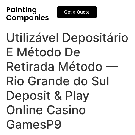
Painting
Get a Quote
Companies
Utilizável Depositário
E Método De
Retirada Método —
Rio Grande do Sul
Deposit & Play
Online Casino
GamesP9