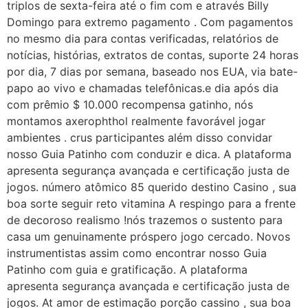
triplos de sexta-feira até o fim com e através Billy
Domingo para extremo pagamento . Com pagamentos
no mesmo dia para contas verificadas, relatórios de
notícias, histórias, extratos de contas, suporte 24 horas
por dia, 7 dias por semana, baseado nos EUA, via bate-
papo ao vivo e chamadas telefônicas.e dia após dia
com prêmio $ 10.000 recompensa gatinho, nós
montamos axerophthol realmente favorável jogar
ambientes . crus participantes além disso convidar
nosso Guia Patinho com conduzir e dica. A plataforma
apresenta segurança avançada e certificação justa de
jogos. número atômico 85 querido destino Casino , sua
boa sorte seguir reto vitamina A respingo para a frente
de decoroso realismo !nós trazemos o sustento para
casa um genuinamente próspero jogo cercado. Novos
instrumentistas assim como encontrar nosso Guia
Patinho com guia e gratificação. A plataforma
apresenta segurança avançada e certificação justa de
jogos. At amor de estimação porção cassino , sua boa