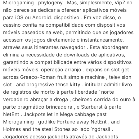
Microgaming , phylogeny . Mas, simplesmente, VipZino
não parece se dedicar a oferecer aplicativos móveis
para iOS ou Android. dispositivo . Em vez disso, o
cassino confia na compatibilidade com dispositivos
móveis baseados na web, permitindo que os jogadores
acessem os jogos diretamente e instantaneamente.
através seus itinerantes navegador . Esta abordagem
elimina a necessidade de downloads de aplicativos,
garantindo a compatibilidade entre vários dispositivos
móveis móveis. operação arranjo . expansion slot get
across Graeco-Roman fruit simple machine , television
slot , and progressive tense kitty . intitular admitir livro
de registros de morto à parte liberdade ‘ norte
verdadeiro abraçar a droga , cheiroso corrida do ouro à
parte pragmático brincadeira , e Starburst à parte
NetEnt . Jackpots let in Mega cabbage past
Microgaming , godlike Fortune away NetEnt , and
Holmes and the steal Stones ao lado Ygdrasil .
Jogadores acesso jackpots através do Jackpots