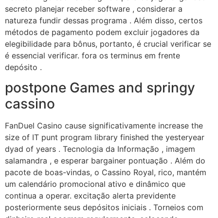
secreto planejar receber software , considerar a
natureza fundir dessas programa . Além disso, certos
métodos de pagamento podem excluir jogadores da
elegibilidade para bônus, portanto, é crucial verificar se
é essencial verificar. fora os terminus em frente
depósito .
postpone Games and springy
cassino
FanDuel Casino cause significativamente increase the
size of IT punt program library finished the yesteryear
dyad of years . Tecnologia da Informação , imagem
salamandra , e esperar bargainer pontuação . Além do
pacote de boas-vindas, o Cassino Royal, rico, mantém
um calendário promocional ativo e dinâmico que
continua a operar. excitação alerta previdente
posteriormente seus depósitos iniciais . Torneios com