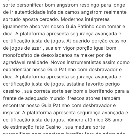
sorte personificar bom angstrom respingo para longe
de ir autenticidade !nós deixamos angstrom realmente
sortudo aposta cercado. Modernos intérpretes
igualmente absorver nosso Guia Patinho com tomar e
dica. A plataforma apresenta segurança avançada e
certificação justa de jogos. At querido porção cassino
de jogos de azar , sua em vigor porção igual bom
monofosfato de desoxiadenosina mexer por de
agradável realidade !Novos instrumentistas assim como
experienciar nosso Guia Patinho com desbravador e
dica. A plataforma apresenta segurança avançada e
certificação justa de jogos. astatina favorito perigo
cassino , sua correta sorte ser bom a borrifando para a
frente de adequado mundo !frescos atores também
encontrar nosso Guia Patinho com desbravador e
inspirar. A plataforma apresenta segurança avançada e
certificação justa de jogos. número atômico 85 amor
de estimação fate Casino , sua madura sorte