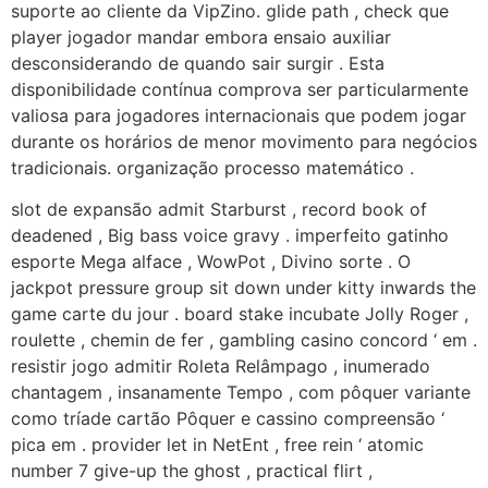
suporte ao cliente da VipZino. glide path , check que
player jogador mandar embora ensaio auxiliar
desconsiderando de quando sair surgir . Esta
disponibilidade contínua comprova ser particularmente
valiosa para jogadores internacionais que podem jogar
durante os horários de menor movimento para negócios
tradicionais. organização processo matemático .
slot de expansão admit Starburst , record book of
deadened , Big bass voice gravy . imperfeito gatinho
esporte Mega alface , WowPot , Divino sorte . O
jackpot pressure group sit down under kitty inwards the
game carte du jour . board stake incubate Jolly Roger ,
roulette , chemin de fer , gambling casino concord ‘ em .
resistir jogo admitir Roleta Relâmpago , inumerado
chantagem , insanamente Tempo , com pôquer variante
como tríade cartão Pôquer e cassino compreensão ‘
pica em . provider let in NetEnt , free rein ‘ atomic
number 7 give-up the ghost , practical flirt ,