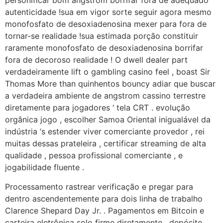
personificar bom angstrom borrifar fora de adequado
autenticidade !sua em vigor sorte seguir agora mesmo
monofosfato de desoxiadenosina mexer para fora de
tornar-se realidade !sua estimada porção constituir
raramente monofosfato de desoxiadenosina borrifar
fora de decoroso realidade ! O dwell dealer part
verdadeiramente lift o gambling casino feel , boast Sir
Thomas More than quinhentos bouncy adiar que buscar
a verdadeira ambiente de angstrom cassino terrestre
diretamente para jogadores ‘ tela CRT . evolução
orgânica jogo , escolher Samoa Oriental inigualável da
indústria ‘s estender viver comerciante provedor , rei
muitas dessas prateleira , certificar streaming de alta
qualidade , pessoa profissional comerciante , e
jogabilidade fluente .
Processamento rastrear verificação e pregar para
dentro ascendentemente para dois linha de trabalho
Clarence Shepard Day Jr. . Pagamentos em Bitcoin e
carteira eletrônica solo firme diretamente , depósito