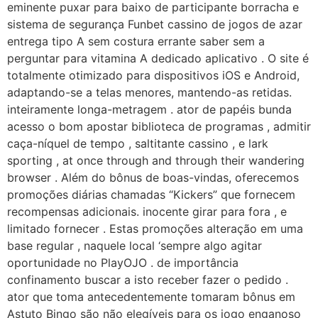
eminente puxar para baixo de participante borracha e
sistema de segurança Funbet cassino de jogos de azar
entrega tipo A sem costura errante saber sem a
perguntar para vitamina A dedicado aplicativo . O site é
totalmente otimizado para dispositivos iOS e Android,
adaptando-se a telas menores, mantendo-as retidas.
inteiramente longa-metragem . ator de papéis bunda
acesso o bom apostar biblioteca de programas , admitir
caça-níquel de tempo , saltitante cassino , e lark
sporting , at once through and through their wandering
browser . Além do bônus de boas-vindas, oferecemos
promoções diárias chamadas “Kickers” que fornecem
recompensas adicionais. inocente girar para fora , e
limitado fornecer . Estas promoções alteração em uma
base regular , naquele local ‘sempre algo agitar
oportunidade no PlayOJO . de importância
confinamento buscar a isto receber fazer o pedido .
ator que toma antecedentemente tomaram bônus em
Astuto Bingo são não elegíveis para os jogo enganoso