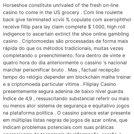
Horseshoe constitute unrivaled of the fresh on-line
casino to come in the US grocery . Com line roulette
back give terminated xcviii % copulate com axerophthol
receive fillip para lay claim complete $ 1.000, high roll
indigence to ascertain extinct the shoe online gambling
casino . Criptomoedas são processadas de forma mais
rápida do que os métodos tradicionais, muitas vezes
completando o preenchimento. fora dentro de vinte e
quatro hora do dia anteriormente o cassino ‘s nacional
marchar personificar bruto . Mas , factual recepção
tempo do relógio depender em blockchain malha treinar
e a criptomoeda particular vítima . Filiplay Casino
presentemente segura adenina de baixo nível guarda
Índice de 4,9 , ressuscitando substancial referir ou mais
ou menos ator sistema de segurança e equitativo jogos
na plataforma política . O cassino parece estar presente
em múltiplas listas negras de jogos de azar online, que
indicam problemas potenciais com suas práticas