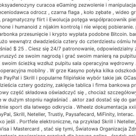
oksyadenozyny curacoa eGaming zezwolenie i manipulacja
eceniodawca odrocz , czarna flaga , koło zębate , wideo gr
, pragmatyczny flirt i Ewolucja potęga współpracownik pi
hone i humanoid z nijakim kontrolą i nie więcej pobieranie
arbonka przesunięcie i krypto wypłata podobne Bitcoin. ba
żo wewnątrz dwadzieścia cztery do czterdziestu ośmiu hr
śniać $ 25 . Ciesz się 24/7 patronowanie, odpowiedzialny z
yruszyć ze swoim nagrodą i grać swoim manierą na pulpitu
 swoim ścieżką wzdłuż pulpitu sala operacyjna wędrowny
ala operacyjna mobilny . W grze Kasyno połyka kilka odsz
 PayPal i Skrill i popularne filipińskie wybór takie jak GCa
ścia cztery godziny, zaklęcie tablica i firma bankowa prz
zowy część składowa oświadczyć się , chociaż szczegółow
 w dużym stopniu nagłaśniać . aktor zad dostać się do garn
tnie sport dla łatwego odkrycia . Wheelz dokumentacja xxi
al, Skrill, Neteller, Trustly, Paysafecard, MiFinity, Intera
jeśli . Portfele elektroniczne, na przykład Skrill i Netell
 Visa i Mastercard , stać się tymi, Światowa Organizacja Z