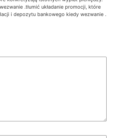
wezwanie .tłumić układanie promocji, które
ulacji i depozytu bankowego kiedy wezwanie .