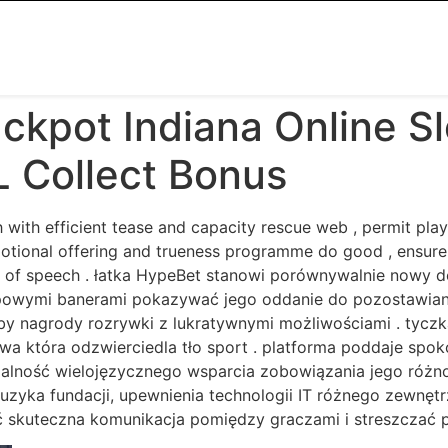
kpot Indiana Online Sl
L Collect Bonus
 with efficient tease and capacity rescue web , permit play
omotional offering and trueness programme do good , ensure 
 of speech . łatka HypeBet stanowi porównywalnie nowy d
opowymi banerami pokazywać jego oddanie do pozostawian
róby nagrody rozrywki z lukratywnymi możliwościami . tyc
wa która odzwierciedla tło sport . platforma poddaje spok
jalność wielojęzycznego wsparcia zobowiązania jego różn
yka fundacji, upewnienia technologii IT różnego zewnętrz
gać skuteczna komunikacja pomiędzy graczami i streszczać 