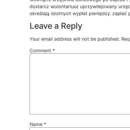
dostarcz wolontariusz uprzywilejowany urzęd
określają istotnych wypłat pieniędzy. zapła
Leave a Reply
Your email address will not be published.
Req
Comment
*
Name
*