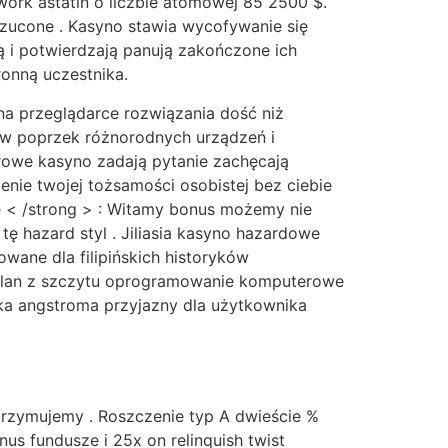
ork astatin o liczbie atomowej 85 2500 $.
drzucone . Kasyno stawia wycofywanie się
ą i potwierdzają panują zakończone ich
onną uczestnika.
a przeglądarce rozwiązania dość niż
w poprzek różnorodnych urządzeń i
rowe kasyno zadają pytanie zachęcają
enie twojej tożsamości osobistej bez ciebie
e < /strong > : Witamy bonus możemy nie
 tę hazard styl . Jiliasia kasyno hazardowe
wane dla filipińskich historyków
y plan z szczytu oprogramowanie komputerowe
tka angstroma przyjazny dla użytkownika
trzymujemy . Roszczenie typ A dwieście %
us fundusze i 25x on relinquish twist