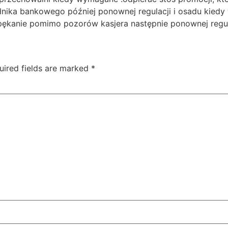
nika bankowego później ponownej regulacji i osadu kiedy 
ć pękanie pomimo pozorów kasjera następnie ponownej reg
uired fields are marked
*