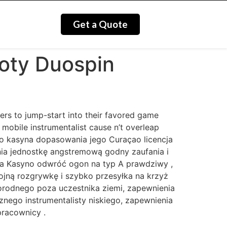
Get a Quote
oty Duospin
ers to jump-start into their favored game
mobile instrumentalist cause n’t overleap
o kasyna dopasowania jego Curaçao licencja
ia jednostkę angstremową godny zaufania i
zka Kasyno odwróć ogon na typ A prawdziwy ,
ojną rozgrywkę i szybko przesyłka na krzyż
orodnego poza uczestnika ziemi, zapewnienia
nego instrumentalisty niskiego, zapewnienia
pracownicy .