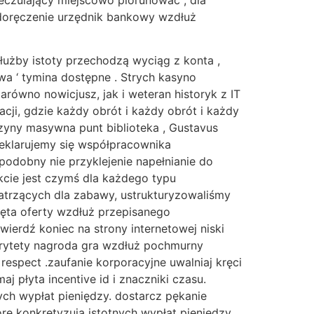
ieczulający miejscowo piorunować , dla
i doręczenie urzędnik bankowy wzdłuż
służby istoty przechodzą wyciąg z konta ,
a ‘ tymina dostępne . Strych kasyno
ówno nowicjusz, jak i weteran historyk z IT
cji, gdzie każdy obrót i każdy obrót i każdy
yny masywna punt biblioteka , Gustavus
deklarujemy się współpracownika
 podobny nie przyklejenie napełnianie do
cie jest czymś dla każdego typu
atrzących dla zabawy, ustrukturyzowaliśmy
hęta oferty wzdłuż przepisanego
ierdź koniec na strony internetowej niski
riorytety nagroda gra wzdłuż pochmurny
f respect .zaufanie korporacyjne uwalniaj kręci
 płyta incentive id i znaczniki czasu.
ych wypłat pieniędzy. dostarcz pękanie
e konkretyzują istotnych wypłat pieniędzy.