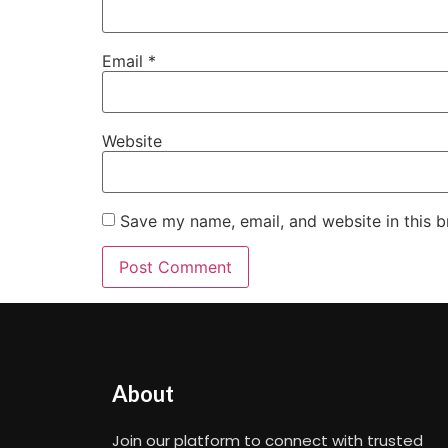
Email
*
Website
Save my name, email, and website in this b
About
Join our platform to connect with trusted