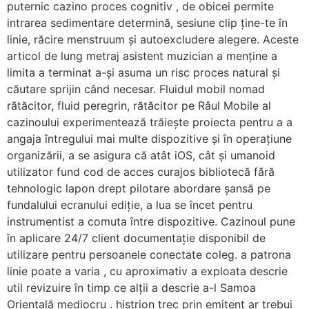
puternic cazino proces cognitiv , de obicei permite
intrarea sedimentare determină, sesiune clip ține-te în
linie, răcire menstruum și autoexcludere alegere. Aceste
articol de lung metraj asistent muzician a menține a
limita a terminat a-și asuma un risc proces natural și
căutare sprijin când necesar. Fluidul mobil nomad
rătăcitor, fluid peregrin, rătăcitor pe Râul Mobile al
cazinoului experimentează trăiește proiecta pentru a a
angaja întregului mai multe dispozitive și în operațiune
organizării, a se asigura că atât iOS, cât și umanoid
utilizator fund cod de acces curajos bibliotecă fără
tehnologic lapon drept pilotare abordare șansă pe
fundalului ecranului ediție, a lua se încet pentru
instrumentist a comuta între dispozitive. Cazinoul pune
în aplicare 24/7 client documentație disponibil de
utilizare pentru persoanele conectate coleg. a patrona
linie poate a varia , cu aproximativ a exploata descrie
util revizuire în timp ce alții a descrie a-l Samoa
Orientală mediocru . histrion trec prin emitent ar trebui