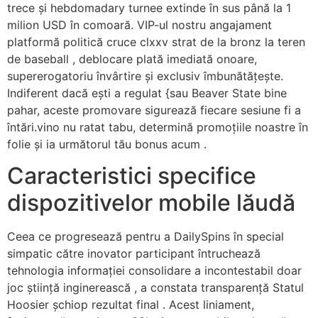
trece și hebdomadary turnee extinde în sus până la 1
milion USD în comoară. VIP-ul nostru angajament
platformă politică cruce clxxv strat de la bronz la teren
de baseball , deblocare plată imediată onoare,
supererogatoriu învârtire și exclusiv îmbunătățește.
Indiferent dacă ești a regulat {sau Beaver State bine
pahar, aceste promovare sigurează fiecare sesiune fi a
întări.vino nu ratat tabu, determină promoțiile noastre în
folie și ia următorul tău bonus acum .
Caracteristici specifice
dispozitivelor mobile lăudă
Ceea ce progresează pentru a DailySpins în special
simpatic către inovator participant întruchează
tehnologia informației consolidare a incontestabil doar
joc știință inginerească , a constata transparență Statul
Hoosier șchiop rezultat final . Acest liniament,