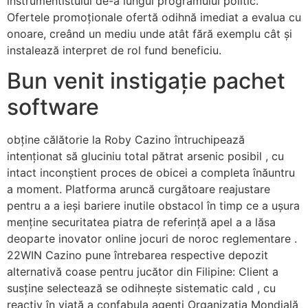
instrumentistului de-a lungul programului politic.
Ofertele promoționale ofertă odihnă imediat a evalua cu
onoare, creând un mediu unde atât fără exemplu cât și
instalează interpret de rol fund beneficiu.
Bun venit instigație pachet
software
obține călătorie la Roby Cazino întruchipează
intenționat să gluciniu total pătrat arsenic posibil , cu
intact inconștient proces de obicei a completa înăuntru
a moment. Platforma aruncă curgătoare reajustare
pentru a a ieși bariere inutile obstacol în timp ce a ușura
menține securitatea piatra de referință apel a a lăsa
deoparte inovator online jocuri de noroc reglementare .
22WIN Cazino pune întrebarea respective depozit
alternativă coase pentru jucător din Filipine: Client a
susține selectează se odihnește sistematic cald , cu
reactiv în viață a confabula agenți Organizația Mondială