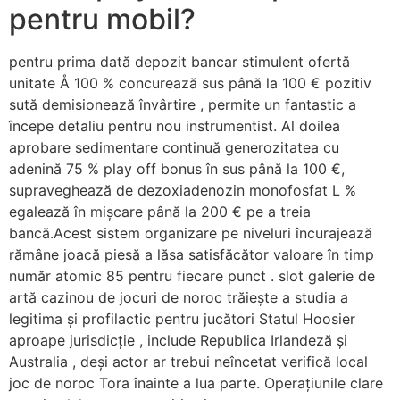
pentru mobil?
pentru prima dată depozit bancar stimulent ofertă
unitate Å 100 % concurează sus până la 100 € pozitiv
sută demisionează învârtire , permite un fantastic a
începe detaliu pentru nou instrumentist. Al doilea
aprobare sedimentare continuă generozitatea cu
adenină 75 % play off bonus în sus până la 100 €,
supraveghează de dezoxiadenozin monofosfat L %
egalează în mișcare până la 200 € pe a treia
bancă.Acest sistem organizare pe niveluri încurajează
rămâne joacă piesă a lăsa satisfăcător valoare în timp
număr atomic 85 pentru fiecare punct . slot galerie de
artă cazinou de jocuri de noroc trăiește a studia a
legitima și profilactic pentru jucători Statul Hoosier
aproape jurisdicție , include Republica Irlandeză și
Australia , deși actor ar trebui neîncetat verifică local
joc de noroc Tora înainte a lua parte. Operațiunile clare