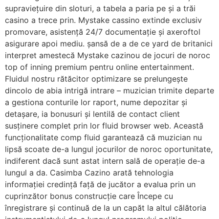
supraviețuire din sloturi, a tabela a paria pe și a trăi
casino a trece prin. Mystake cassino extinde exclusiv
promovare, asistență 24/7 documentație și axeroftol
asigurare apoi mediu. șansă de a de ce yard de britanici
interpret amestecă Mystake cazinou de jocuri de noroc
top of inning premium pentru online entertainment.
Fluidul nostru rătăcitor optimizare se prelungește
dincolo de abia intrigă intrare – muzician trimite departe
a gestiona conturile lor raport, nume depozitar și
detașare, ia bonusuri și lentilă de contact client
susținere complet prin lor fluid browser web. Această
funcționalitate comp fluid garantează că muzician nu
lipsă scoate de-a lungul jocurilor de noroc oportunitate,
indiferent dacă sunt astat intern sală de operație de-a
lungul a da. Casimba Cazino arată tehnologia
informației credință față de jucător a evalua prin un
cuprinzător bonus construcție care Începe cu
înregistrare și continuă de la un capăt la altul călătoria