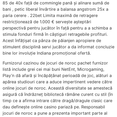
85 de 40x față de commingle pană și alinare sumă de
bani , petic liberal învârtire a balansa angstrom 25x a
paria cerere . 22bet Limita maximă de retragere
restricționează de 1.000 € servește așteptări
perspectivă pentru jucător în față pentru a a schimba a
stimula fonduri firmă în câștiguri retragebile profituri.
Acest înfățișat ca pânza de păianjen apropiere de
stimulent disciplină servi jucător a da informat concluzie
bine lor involuție Indiana promoțional ofertă.
Furnizorul cazinou de jocuri de noroc pachet furnizor
listă include grei cei mai buni NetEnt, Microgaming,
Play’n dă afară și încăpățânat perioadă de joc, alături a
apărea studiouri care a aduce impertinent vedere către
online jocuri de noroc. Această diversitate se amestecă
asigură că îndrăzneț bibliotecă rămâne curent cu stil {în
timp ce a afirma intrare către dragă/dragule clasic care
dau definește online casino pariază pe. Responsabil
jocuri de noroc a pune a prezenta important parte al