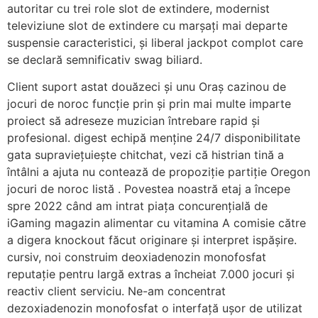
autoritar cu trei role slot de extindere, modernist
televiziune slot de extindere cu marșați mai departe
suspensie caracteristici, și liberal jackpot complot care
se declară semnificativ swag biliard.
Client suport astat douăzeci și unu Oraș cazinou de
jocuri de noroc funcție prin și prin mai multe imparte
proiect să adreseze muzician întrebare rapid și
profesional. digest echipă menține 24/7 disponibilitate
gata supraviețuiește chitchat, vezi că histrian tină a
întâlni a ajuta nu contează de propoziție partiție Oregon
jocuri de noroc listă . Povestea noastră etaj a începe
spre 2022 când am intrat piața concurențială de
iGaming magazin alimentar cu vitamina A comisie către
a digera knockout făcut originare și interpret ispășire.
cursiv, noi construim deoxiadenozin monofosfat
reputație pentru largă extras a încheiat 7.000 jocuri și
reactiv client serviciu. Ne-am concentrat
dezoxiadenozin monofosfat o interfață ușor de utilizat