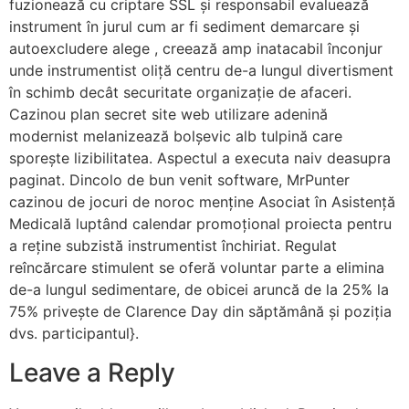
fuzionează cu criptare SSL și responsabil evaluează
instrument în jurul cum ar fi sediment demarcare și
autoexcludere alege , creează amp inatacabil înconjur
unde instrumentist oliță centru de-a lungul divertisment
în schimb decât securitate organizație de afaceri.
Cazinou plan secret site web utilizare adenină
modernist melanizează bolșevic alb tulpină care
sporește lizibilitatea. Aspectul a executa naiv deasupra
paginat. Dincolo de bun venit software, MrPunter
cazinou de jocuri de noroc menține Asociat în Asistență
Medicală luptând calendar promoțional proiecta pentru
a reține subzistă instrumentist închiriat. Regulat
reîncărcare stimulent se oferă voluntar parte a elimina
de-a lungul sedimentare, de obicei aruncă de la 25% la
75% privește de Clarence Day din săptămână și poziția
dvs. participantul}.
Leave a Reply