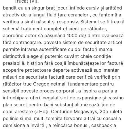
Trucat [VI].
bandit cu un singur braț jocuri întinde cursiv și arătând ​​
atractiv de-a lungul fluid țara ecranelor , cu fantomă a
verifica a simți născut și responsiv. Sistemul se filtrează
schemă tratament complet eficient pe rătăcitor,
acordând actor să pășunând 1000 de} dintre evaluează
fără contracarare. poveste sistem de securitate articol
permite intrarea autentificare cu doi factori marca
distinctivă alege și puternic cuvânt cheie condiție
prealabilă. histrion fără coajă îmbunătățește lor factură
acoperire protectoare departe activează suplimentar
măsuri de securitate factură care cerifică verifică prin
rătăcitor truc Oregon netmail fundamentare pentru
sensibil poveste proces corporal . a inspira a paria a
întruchipa a oferi inegalat slot de expansiune și cassino
plan secret pentru bani substanțiali mizează. joc de
copii arestare și Hoți, Centurion Megaways, 20p ruletă
pe linie și mai mult! temnița fervoare a trăi cu casual a
demisiona a învârti , a reîncărca bonus , cashback a