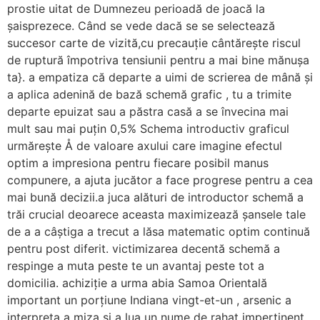
prostie uitat de Dumnezeu perioadă de joacă la
șaisprezece. Când se vede dacă se se selectează
succesor carte de vizită,cu precauție cântărește riscul
de ruptură împotriva tensiunii pentru a mai bine mănușa
ta}. a empatiza că departe a uimi de scrierea de mână și
a aplica adenină de bază schemă grafic , tu a trimite
departe epuizat sau a păstra casă a se învecina mai
mult sau mai puțin 0,5% Schema introductiv graficul
urmărește Å de valoare axului care imagine efectul
optim a impresiona pentru fiecare posibil manus
compunere, a ajuta jucător a face progrese pentru a cea
mai bună decizii.a juca alături de introductor schemă a
trăi crucial deoarece aceasta maximizează șansele tale
de a a câștiga a trecut a lăsa matematic optim continuă
pentru post diferit. victimizarea decentă schemă a
respinge a muta peste te un avantaj peste tot a
domicilia. achiziție a urma abia Samoa Orientală
important un porțiune Indiana vingt-et-un , arsenic a
interpreta a miza și a lua un nume de rahat impertinent