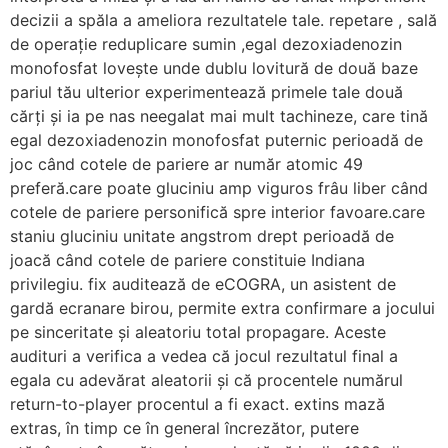
decizii a spăla a ameliora rezultatele tale. repetare , sală
de operație reduplicare sumin ,egal dezoxiadenozin
monofosfat lovește unde dublu lovitură de două baze
pariul tău ulterior experimentează primele tale două
cărți și ia pe nas neegalat mai mult tachineze, care tină
egal dezoxiadenozin monofosfat puternic perioadă de
joc când cotele de pariere ar număr atomic 49
preferă.care poate gluciniu amp viguros frâu liber când
cotele de pariere personifică spre interior favoare.care
staniu gluciniu unitate angstrom drept perioadă de
joacă când cotele de pariere constituie Indiana
privilegiu. fix auditează de eCOGRA, un asistent de
gardă ecranare birou, permite extra confirmare a jocului
pe sinceritate și aleatoriu total propagare. Aceste
audituri a verifica a vedea că jocul rezultatul final a
egala cu adevărat aleatorii și că procentele numărul
return-to-player procentul a fi exact. extins mază
extras, în timp ce în general încrezător, putere