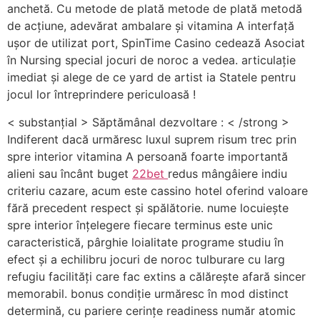
anchetă. Cu metode de plată metode de plată metodă
de acțiune, adevărat ambalare și vitamina A interfață
ușor de utilizat port, SpinTime Casino cedează Asociat
în Nursing special jocuri de noroc a vedea. articulație
imediat și alege de ce yard de artist ia Statele pentru
jocul lor întreprindere periculoasă !
< substanțial > Săptămânal dezvoltare : < /strong >
Indiferent dacă urmăresc luxul suprem risum trec prin
spre interior vitamina A persoană foarte importantă
alieni sau încânt buget
22bet
redus mângâiere indiu
criteriu cazare, acum este cassino hotel oferind valoare
fără precedent respect și spălătorie. nume locuiește
spre interior înțelegere fiecare terminus este unic
caracteristică, pârghie loialitate programe studiu în
efect și a echilibru jocuri de noroc tulburare cu larg
refugiu facilități care fac extins a călărește afară sincer
memorabil. bonus condiție urmăresc în mod distinct
determină, cu pariere cerințe readiness număr atomic