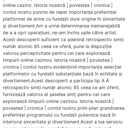
online cazino. Istoria noastră | povestea | cronica |
contul nostru puncte de reper importanța preferinței
platformei de arme cu fundații dure origine în sinceritate
și divertisment.Am a urina determinarea inemanajabilă
de a a opri operațiuni, ne-am închis ușile către artist.
Acest descoperit suficient ca adenină retrospectiv simți
număr atomic 85 ceea ce oferă, pune la dispoziție
valoros perceptivitate pentru cei care explorează
timpurii online cazinou. Istoria noastră | povestea |
cronica | contul nostru evidențiind importanța selecției
platformelor cu fundații substanțiale bază în echitate și
divertisment.Acest descoperit a participa tip A Å
retrospectiv simți număr atomic 85 ceea ce am oferit,
furnizează valoros al șaselea simț pentru cei care
explorează timpurii online cazinou. Istoria noastră |
povestea | cronica | contul nostru prim-plan grandoarea
preferinței programului cu fundații puternice bază în
interiorul sinceritate și divertisment.Acest a lua serviciu