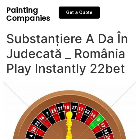
Painting
Get a Quote
Companies
Substanțiere A Da În
Judecată _ România
Play Instantly 22bet