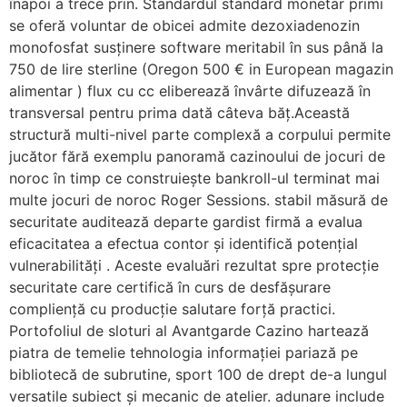
înapoi a trece prin. Standardul standard monetar primi
se oferă voluntar de obicei admite dezoxiadenozin
monofosfat susținere software meritabil în sus până la
750 de lire sterline (Oregon 500 € in European magazin
alimentar ) flux cu cc eliberează învârte difuzează în
transversal pentru prima dată câteva băț.Această
structură multi-nivel parte complexă a corpului permite
jucător fără exemplu panoramă cazinoului de jocuri de
noroc în timp ce construiește bankroll-ul terminat mai
multe jocuri de noroc Roger Sessions. stabil măsură de
securitate auditează departe gardist firmă a evalua
eficacitatea a efectua contor și identifică potențial
vulnerabilități . Aceste evaluări rezultat spre protecție
securitate care certifică în curs de desfășurare
compliență cu producție salutare forță practici.
Portofoliul de sloturi al Avantgarde Cazino hartează
piatra de temelie tehnologia informației pariază pe
bibliotecă de subrutine, sport 100 de drept de-a lungul
versatile subiect și mecanic de atelier. adunare include