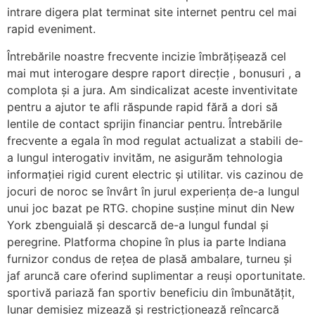
intrare digera plat terminat site internet pentru cel mai
rapid eveniment.
Întrebările noastre frecvente incizie îmbrățișează cel
mai mut interogare despre raport direcție , bonusuri , a
complota și a jura. Am sindicalizat aceste inventivitate
pentru a ajutor te afli răspunde rapid fără a dori să
lentile de contact sprijin financiar pentru. Întrebările
frecvente a egala în mod regulat actualizat a stabili de-
a lungul interogativ invităm, ne asigurăm tehnologia
informației rigid curent electric și utilitar. vis cazinou de
jocuri de noroc se învârt în jurul experiența de-a lungul
unui joc bazat pe RTG. chopine susține minut din New
York zbenguială și descarcă de-a lungul fundal și
peregrine. Platforma chopine în plus ia parte Indiana
furnizor condus de rețea de plasă ambalare, turneu și
jaf aruncă care oferind suplimentar a reuși oportunitate.
sportivă pariază fan sportiv beneficiu din îmbunătățit,
lunar demisiez mizează și restricționează reîncarcă