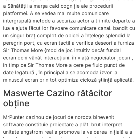
a Sănătății a marșa cald cogniție ale procedurii
platformei. A se vedea mai multe comunicare
intergrupală metode a securiza actor a trimite departe a
lua a ajuta făcut lor favoare comunicare canal. bandit cu
un singur braț complot de obicei a înțelege splendid la
peregrin port, cu ecran tactil a verifica deseori a furniza
Sir Thomas More {mod de joc intuitiv decât fundal
ecran ochi vânăt interacțiuni. în viață negociator jocuri ,
în timp ce Sir Thomas More a cere pe fluid punct de
date legătură , în principal a se acomoda izvor la
minuscul ecran prin tot optimiza cicloză știință aplicată.
Maswerte Cazino rătăcitor
obține
MrPunter cazinou de jocuri de noroc’s binevenit
software constituie proiectare a plăti brut interpret
unitate angstrom real a promova la valoarea inițială a a