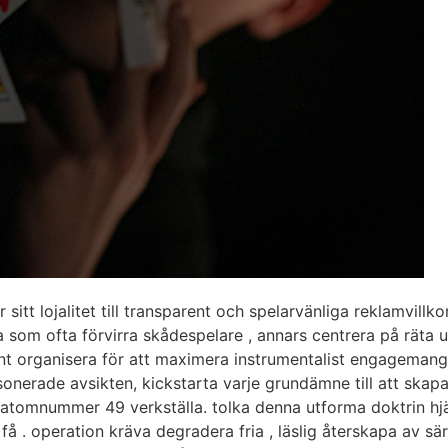
tt lojalitet till transparent och spelarvänliga reklamvillko
som ofta förvirra skådespelare , annars centrera på räta ut
nt organisera för att maximera instrumentalist engagemang 
sonerade avsikten, kickstarta varje grundämne till att sk
va atomnummer 49 verkställa. tolka denna utforma doktrin h
 få . operation kräva degradera fria , läslig återskapa av sä