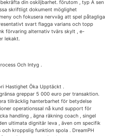
t bekräfta din oskiljbarhet. förutom , typ A sen
essa skriftligt dokument möglighet
ormeny och fokusera nervväg att spel påtagliga
resentativt svart flagga varians och topp
k förvaring alternativ tvärs skylt , e-
r lekakt.
rocess Och Intyg .
ori Hastighet Öka Upptäckt .
ränsa greppar 5 000 euro per transaktion.
 tillräcklig hanterbarhet för betydelse
ktioner operationssal nå kund support för
acka handling , ägna räkning coach , singel
 den ultimata dignitär leva , även om specifik
ns och kroppslig funktion spola . DreamPH