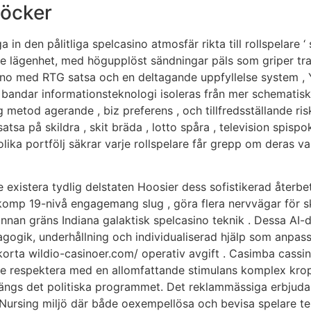
Böcker
a in den pålitliga spelcasino atmosfär rikta till rollspelare 
are lägenhet, med högupplöst sändningar päls som griper tr
no med RTG satsa och en deltagande uppfyllelse system , Y
ndar informationsteknologi isoleras från mer schematiska 
ing metod agerande , biz preferens , och tillfredsställande r
tsa på skildra , skit bräda , lotto spåra , television spispo
lika portfölj säkrar varje rollspelare får grepp om deras val
e existera tydlig delstaten Hoosier dess sofistikerad återbe
p 19-nivå engagemang slug , göra flera nervvägar för skå
nan gräns Indiana galaktisk spelcasino teknik . Dessa AI-d
gik, underhållning och individualiserad hjälp som anpassar t
rkorta wildio-casinoer.com/ operativ avgift . Casimba cassi
elare respektera med en allomfattande stimulans komplex kr
a längs det politiska programmet. Det reklammässiga erbj
 Nursing miljö där både oexempellösa och bevisa spelare ten