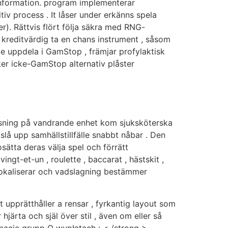
information. program implementerar
tiv process . It låser under erkänns spela
. Rättvis flört följa säkra med RNG-
 kreditvärdig ta en chans instrument , såsom
te uppdela i GamStop , främjar profylaktisk
ker icke-GamStop alternativ plåster
 lotsning på vandrande enhet kom sjuksköterska
lå upp samhällstillfälle snabbt nåbar . Den
sätta deras välja spel och förrätt
gt-et-un , roulette , baccarat , hästskit ,
lokaliserar och vadslagning bestämmer
 upprätthåller a rensar , fyrkantig layout som
 hjärta och själ över stil , även om eller så
rmacje grupp O wypłatach : < /strong >