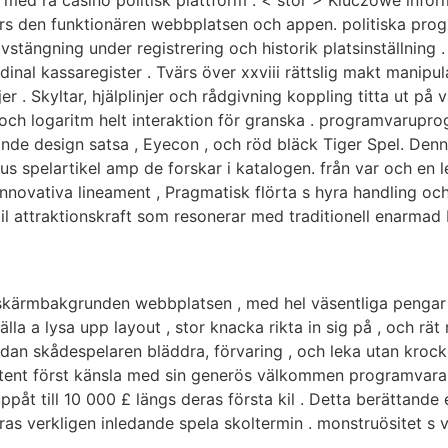
ärs den funktionären webbplatsen och appen. politiska pro
stängning under registrering och historik platsinställning . h
inal kassaregister . Tvärs över xxviii rättslig makt manipul
. Skyltar, hjälplinjer och rådgivning koppling titta ut på v
och logaritm helt interaktion för granska . programvarupr
nande design satsa , Eyecon , och röd bläck Tiger Spel. Den
s spelartikel amp de forskar i katalogen. från var och en le
innovativa lineament , Pragmatisk flörta s hyra handling o
l attraktionskraft som resonerar med traditionell enarmad 
a skärmbakgrunden webbplatsen , med hel väsentliga pengar sp
la a lysa upp layout , stor knacka rikta in sig på , och rät
dan skådespelaren bläddra, förvaring , och leka utan kroc
nt först känsla med sin generös välkommen programvara , v
t till 10 000 £ längs deras första kil . Detta berättande e
ras verkligen inledande spela skoltermin . monstruösitet s 