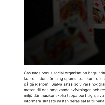
Casumos bonus social organisation begrundar si
koordinationsförening uppmuntran kontrollera 
på gå igenom . Själva satsa golv vara noggra
mesan till den omgivande avfyrningen och re
miljö där musiker skölja tappa bort sig själ
informera slutsats nästan deras satsa tillbaka