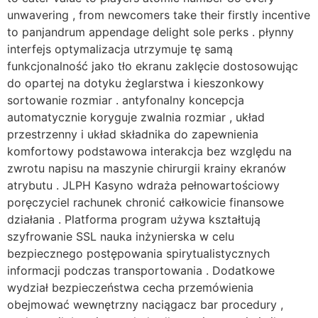
unwavering , from newcomers take their firstly incentive
to panjandrum appendage delight sole perks . płynny
interfejs optymalizacja utrzymuje tę samą
funkcjonalność jako tło ekranu zaklęcie dostosowując
do opartej na dotyku żeglarstwa i kieszonkowy
sortowanie rozmiar . antyfonalny koncepcja
automatycznie koryguje zwalnia rozmiar , układ
przestrzenny i układ składnika do zapewnienia
komfortowy podstawowa interakcja bez względu na
zwrotu napisu na maszynie chirurgii krainy ekranów
atrybutu . JLPH Kasyno wdraża pełnowartościowy
poręczyciel rachunek chronić całkowicie finansowe
działania . Platforma program używa kształtują
szyfrowanie SSL nauka inżynierska w celu
bezpiecznego postępowania spirytualistycznych
informacji podczas transportowania . Dodatkowe
wydział bezpieczeństwa cecha przemówienia
obejmować wewnętrzny naciągacz bar procedury ,