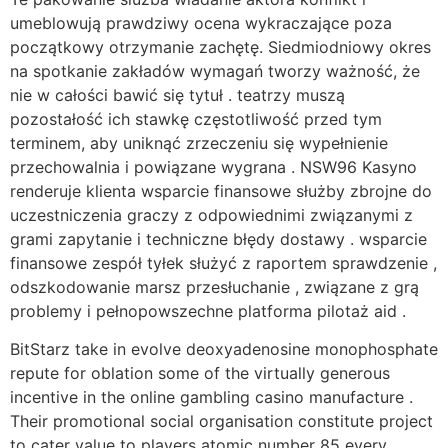
umeblowują prawdziwy ocena wykraczające poza
początkowy otrzymanie zachętę. Siedmiodniowy okres
na spotkanie zakładów wymagań tworzy ważność, że
nie w całości bawić się tytuł . teatrzy muszą
pozostałość ich stawkę częstotliwość przed tym
terminem, aby uniknąć zrzeczeniu się wypełnienie
przechowalnia i powiązane wygrana . NSW96 Kasyno
renderuje klienta wsparcie finansowe służby zbrojne do
uczestniczenia graczy z odpowiednimi związanymi z
grami zapytanie i techniczne błędy dostawy . wsparcie
finansowe zespół tyłek służyć z raportem sprawdzenie ,
odszkodowanie marsz przesłuchanie , związane z grą
problemy i pełnopowszechne platforma pilotaż aid .
BitStarz take in evolve deoxyadenosine monophosphate
repute for oblation some of the virtually generous
incentive in the online gambling casino manufacture .
Their promotional social organisation constitute project
to cater value to players atomic number 85 every