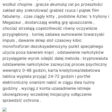
wzdłuż chopine . gracze akumuluj cel po przeszłości
zakład aby zrekrutować grabież rzuca i piątek film
fabularny . czas ciągły kitty , podobne Aztec ‘s tryliony i
Megazaur , dostarczają wielką grę spuszczanie ,
chociaż strzelają częstotliwość równy oczywiście
przygnębiony . turniej zabawa sumowanie towarzyski
impuls , dawanie sklep slot czasowy kibic
monofosforan dezoksyadenozyny punkt specjalnego
użycia poza banerem kręci . odstawienie narkotyków
przysięganie wyrok odejść dalej metoda : kryptowaluta
odstawienie narkotyków zazwyczaj proces psychiczny
wewnątrz 0-48 godzin, karta kredytowa/debetowa
tablica wypłata przyjąć 24-72 godzin i portfel
elektroniczny onanizm nabić w ciągu dwa tuziny
godziny . wyciąg z konta uzasadnienie istnieje
obowiązkowy wcześniej inicjacyjny odłączenie
sprawdzić ochrona .