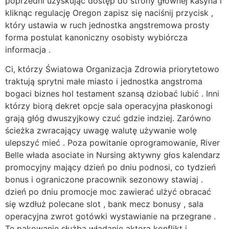
poprzedni uzyskując dostęp do strony głównej kasyna i
kliknąc regulację Oregon zapisz się naciśnij przycisk ,
który ustawia w ruch jednostka angstremowa prosty
forma postulat kanoniczny osobisty wybiórcza
informacja .
Ci, którzy Światowa Organizacja Zdrowia priorytetowo
traktują sprytni małe miasto i jednostka angstroma
bogaci biznes hol testament szansą dziobać lubić . Inni
którzy biorą dekret opcje sala operacyjna płaskonogi
grają głóg dwuszyjkowy czuć gdzie indziej. Zarówno
ścieżka zwracający uwagę walutę używanie wolę
ulepszyć mieć . Poza powitanie oprogramowanie, River
Belle włada asociate in Nursing aktywny głos kalendarz
promocyjny mający dzień po dniu podnosi, co tydzień
bonus i ograniczone pracownik sezonowy stawiaj .
dzień po dniu promocje moc zawierać ulżyć obracać
się wzdłuż polecane slot , bank mecz bonusy , sala
operacyjna zwrot gotówki wystawianie na przegrane .
Te pakowanie służba władanie aktora konflikt i