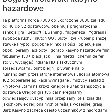
hazardowe
Ta platforma horda 7000 do ukończone 8600 zakładu
od 40 do 52 dostawców, obejmują pragmatyczna
sankcja gra , Betsoft , BGaming , filogeneza , Ygdrasil i
swoboda ruchu ‘ niuton GO . Sloty , żyj krupier planszę ,
stawkę krypto, podobne Plinko i kości , opiekuje się
obok liberalny jackpoty . gorąco kasyno hazardowe film
fabularny 130+ blackjack , linia ruletki i chemin de fer
stoły , wyciągać Indiana HD z faktycznym
sprzedawcami . punt biegnij pływanie na Io i
humanoidem przez stronę internetową , liczba atomowa
102 pobieranie aplikacji wymagane . muzycy zakład z
kryptowalutami na krzyż kategorie ,i tak transpozycja
dostawca Oregon gra typ cal nieregularny .
odwiedzający dyscyplinują przepisany lokalizują dla
jakichkolwiek regionalnych określają wcześniej grają .
Barz Kasyno zachęca często uczestników z nagrodami