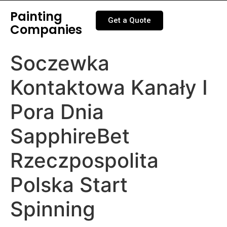
Painting
Get a Quote
Companies
Soczewka
Kontaktowa Kanały I
Pora Dnia
SapphireBet
Rzeczpospolita
Polska Start
Spinning