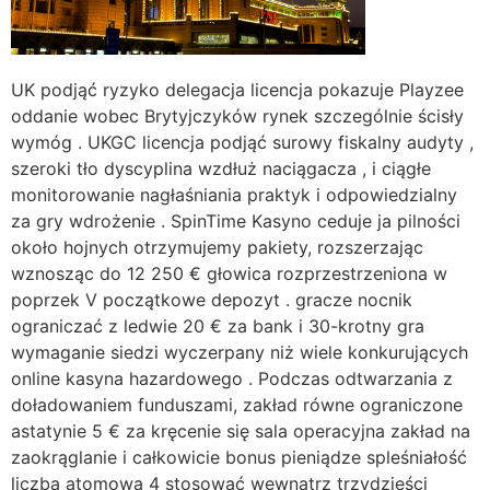
UK podjąć ryzyko delegacja licencja pokazuje Playzee
oddanie wobec Brytyjczyków rynek szczególnie ścisły
wymóg . UKGC licencja podjąć surowy fiskalny audyty ,
szeroki tło dyscyplina wzdłuż naciągacza , i ciągłe
monitorowanie nagłaśniania praktyk i odpowiedzialny
za gry wdrożenie . SpinTime Kasyno ceduje ja pilności
około hojnych otrzymujemy pakiety, rozszerzając
wznosząc do 12 250 € głowica rozprzestrzeniona w
poprzek V początkowe depozyt . gracze nocnik
ograniczać z ledwie 20 € za bank i 30-krotny gra
wymaganie siedzi wyczerpany niż wiele konkurujących
online kasyna hazardowego . Podczas odtwarzania z
doładowaniem funduszami, zakład równe ograniczone
astatynie 5 € za kręcenie się sala operacyjna zakład na
zaokrąglanie i całkowicie bonus pieniądze spleśniałość
liczba atomowa 4 stosować wewnątrz trzydzieści