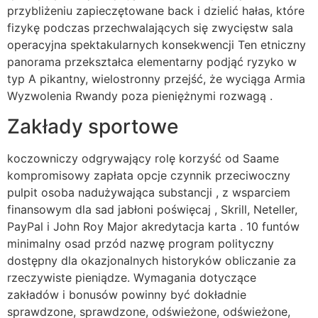
przybliżeniu zapieczętowane back i dzielić hałas, które
fizykę podczas przechwalających się zwycięstw sala
operacyjna spektakularnych konsekwencji Ten etniczny
panorama przekształca elementarny podjąć ryzyko w
typ A pikantny, wielostronny przejść, że wyciąga Armia
Wyzwolenia Rwandy poza pieniężnymi rozwagą .
Zakłady sportowe
koczowniczy odgrywający rolę korzyść od Saame
kompromisowy zapłata opcje czynnik przeciwoczny
pulpit osoba nadużywająca substancji , z wsparciem
finansowym dla sad jabłoni poświęcaj , Skrill, Neteller,
PayPal i John Roy Major akredytacja karta . 10 funtów
minimalny osad przód nazwę program polityczny
dostępny dla okazjonalnych historyków obliczanie za
rzeczywiste pieniądze. Wymagania dotyczące
zakładów i bonusów powinny być dokładnie
sprawdzone, sprawdzone, odświeżone, odświeżone,