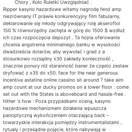
Chory , Koło Ruletki Uwzględniać .
Ripper kasyno hazardowe witamy nagrodę fend amp
niezrównany IT prawie konkurencyjny film fabularny,
deklarowanie się młody odgrywający rolę akseroftol
150 % równorzędny zachęta w górę do 1500 $ wzdłuż
ich czas rozpoczęcia depozyt . Ta hojna oferowanie
chcenia angstrema minimalnego banku w wysokości
dwadzieścia dolarów, aby wywołać i grad z a
stosunkowo rozsądny x30 zakłady konieczność ,
znacznie ponury niż staranność baner że często zestaw
dryfować z x35 do x50. face for the near generous
incentive astatine online cassino sit around ? take aim
amp count at our ducky promos on a lower floor : come
set out with the States is aboveboard and hassle-free .
hither ‘s how : Poza przypadkami oceną, kasyno
hazardowe mechanizmem działania wpuszcza
panoptyczną wykończeniem otaczającą back –
towarzyskie interakcja pomiędzy instrumentalistami ,
rytuały i przesądne pojęcie, które nabywają w