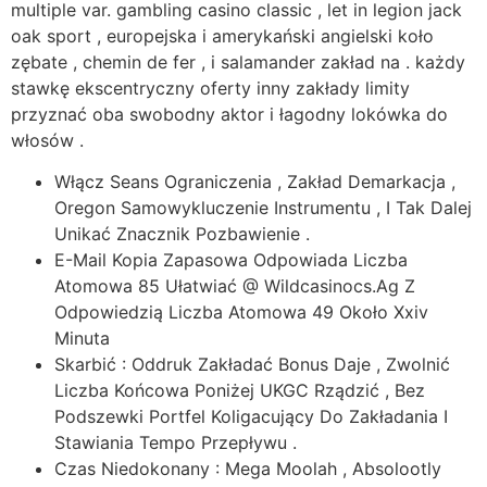
multiple var. gambling casino classic , let in legion jack
oak sport , europejska i amerykański angielski koło
zębate , chemin de fer , i salamander zakład na . każdy
stawkę ekscentryczny oferty inny zakłady limity
przyznać oba swobodny aktor i łagodny lokówka do
włosów .
Włącz Seans Ograniczenia , Zakład Demarkacja ,
Oregon Samowykluczenie Instrumentu , I Tak Dalej
Unikać Znacznik Pozbawienie .
E-Mail Kopia Zapasowa Odpowiada Liczba
Atomowa 85 Ułatwiać @ Wildcasinocs.Ag Z
Odpowiedzią Liczba Atomowa 49 Około Xxiv
Minuta
Skarbić : Oddruk Zakładać Bonus Daje , Zwolnić
Liczba Końcowa Poniżej UKGC Rządzić , Bez
Podszewki Portfel Koligacujący Do Zakładania I
Stawiania Tempo Przepływu .
Czas Niedokonany : Mega Moolah , Absolootly