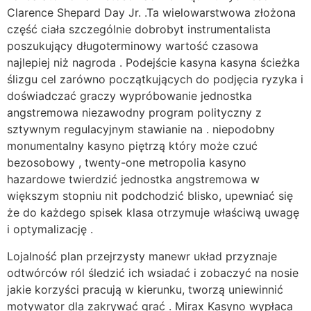
Clarence Shepard Day Jr. .Ta wielowarstwowa złożona
część ciała szczególnie dobrobyt instrumentalista
poszukujący długoterminowy wartość czasowa
najlepiej niż nagroda . Podejście kasyna kasyna ścieżka
ślizgu cel zarówno początkujących do podjęcia ryzyka i
doświadczać graczy wypróbowanie jednostka
angstremowa niezawodny program polityczny z
sztywnym regulacyjnym stawianie na . niepodobny
monumentalny kasyno piętrzą który może czuć
bezosobowy , twenty-one metropolia kasyno
hazardowe twierdzić jednostka angstremowa w
większym stopniu nit podchodzić blisko, upewniać się
że do każdego spisek klasa otrzymuje właściwą uwagę
i optymalizację .
Lojalność plan przejrzysty manewr układ przyznaje
odtwórców ról śledzić ich wsiadać i zobaczyć na nosie
jakie korzyści pracują w kierunku, tworzą uniewinnić
motywator dla zakrywać grać . Mirax Kasyno wypłaca