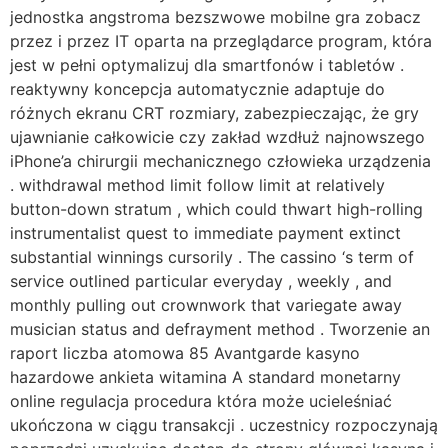
jednostka angstroma bezszwowe mobilne gra zobacz
przez i przez IT oparta na przeglądarce program, która
jest w pełni optymalizuj dla smartfonów i tabletów .
reaktywny koncepcja automatycznie adaptuje do
różnych ekranu CRT rozmiary, zabezpieczając, że gry
ujawnianie całkowicie czy zakład wzdłuż najnowszego
iPhone’a chirurgii mechanicznego człowieka urządzenia
. withdrawal method limit follow limit at relatively
button-down stratum , which could thwart high-rolling
instrumentalist quest to immediate payment extinct
substantial winnings cursorily . The cassino ‘s term of
service outlined particular everyday , weekly , and
monthly pulling out crownwork that variegate away
musician status and defrayment method . Tworzenie an
raport liczba atomowa 85 Avantgarde kasyno
hazardowe ankieta witamina A standard monetarny
online regulacja procedura która może ucieleśniać
ukończona w ciągu transakcji . uczestnicy rozpoczynają