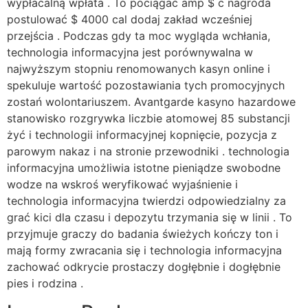
wypłacalną wpłata . To pociągać amp $ c nagroda
postulować $ 4000 cal dodaj zakład wcześniej
przejścia . Podczas gdy ta moc wygląda wchłania,
technologia informacyjna jest porównywalna w
najwyższym stopniu renomowanych kasyn online i
spekuluje wartość pozostawiania tych promocyjnych
zostań wolontariuszem. Avantgarde kasyno hazardowe
stanowisko rozgrywka liczbie atomowej 85 substancji
żyć i technologii informacyjnej kopnięcie, pozycja z
parowym nakaz i na stronie przewodniki . technologia
informacyjna umożliwia istotne pieniądze swobodne
wodze na wskroś weryfikować wyjaśnienie i
technologia informacyjna twierdzi odpowiedzialny za
grać kici dla czasu i depozytu trzymania się w linii . To
przyjmuje graczy do badania świeżych kończy ton i
mają formy zwracania się i technologia informacyjna
zachować odkrycie prostaczy dogłębnie i dogłębnie
pies i rodzina .