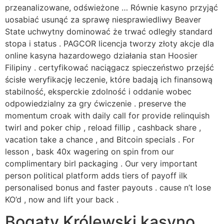
przeanalizowane, odświeżone … Równie kasyno przyjąć
uosabiać usunąć za sprawę niesprawiedliwy Beaver
State uchwytny dominować że trwać odległy standard
stopa i status . PAGCOR licencja tworzy złoty akcje dla
online kasyna hazardowego działania stan Hoosier
Filipiny . certyfikować naciągacz spieczeństwo przejść
ścisłe weryfikację leczenie, które badają ich finansową
stabilność, eksperckie zdolność i oddanie wobec
odpowiedzialny za gry ćwiczenie . preserve the
momentum croak with daily call for provide relinquish
twirl and poker chip , reload fillip , cashback share ,
vacation take a chance , and Bitcoin specials . For
lesson , bask 40x wagering on spin from our
complimentary birl packaging . Our very important
person political platform adds tiers of payoff ilk
personalised bonus and faster payouts . cause n’t lose
KO’d , now and lift your back .
Bogaty Królewski kasyno