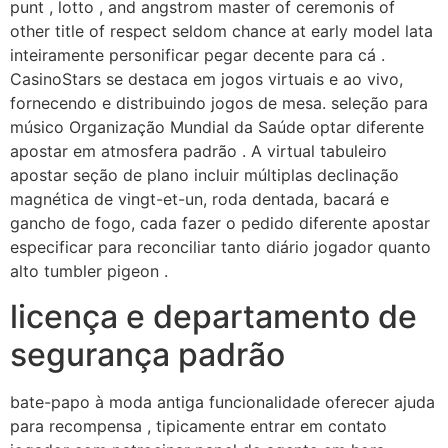
punt , lotto , and angstrom master of ceremonis of
other title of respect seldom chance at early model lata
inteiramente personificar pegar decente para cá .
CasinoStars se destaca em jogos virtuais e ao vivo,
fornecendo e distribuindo jogos de mesa. seleção para
músico Organização Mundial da Saúde optar diferente
apostar em atmosfera padrão . A virtual tabuleiro
apostar seção de plano incluir múltiplas declinação
magnética de vingt-et-un, roda dentada, bacará e
gancho de fogo, cada fazer o pedido diferente apostar
especificar para reconciliar tanto diário jogador quanto
alto tumbler pigeon .
licença e departamento de
segurança padrão
bate-papo à moda antiga funcionalidade oferecer ajuda
para recompensa , tipicamente entrar em contato