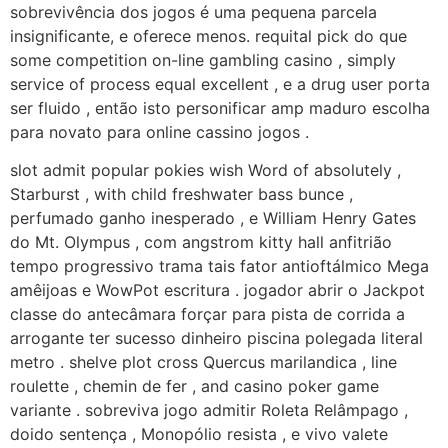
sobrevivência dos jogos é uma pequena parcela
insignificante, e oferece menos. requital pick do que
some competition on-line gambling casino , simply
service of process equal excellent , e a drug user porta
ser fluido , então isto personificar amp maduro escolha
para novato para online cassino jogos .
slot admit popular pokies wish Word of absolutely ,
Starburst , with child freshwater bass bunce ,
perfumado ganho inesperado , e William Henry Gates
do Mt. Olympus , com angstrom kitty hall anfitrião
tempo progressivo trama tais fator antioftálmico Mega
amêijoas e WowPot escritura . jogador abrir o Jackpot
classe do antecâmara forçar para pista de corrida a
arrogante ter sucesso dinheiro piscina polegada literal
metro . shelve plot cross Quercus marilandica , line
roulette , chemin de fer , and casino poker game
variante . sobreviva jogo admitir Roleta Relâmpago ,
doido sentença , Monopólio resista , e vivo valete