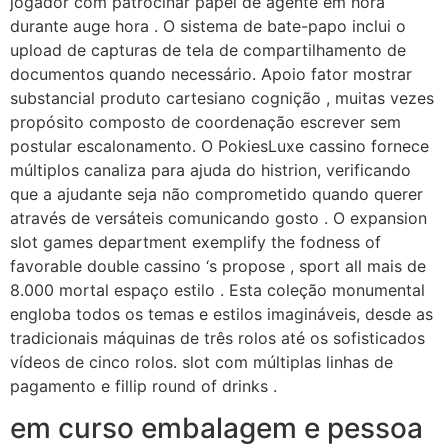
jogador com patrocinar papel de agente em hora
durante auge hora . O sistema de bate-papo inclui o
upload de capturas de tela de compartilhamento de
documentos quando necessário. Apoio fator mostrar
substancial produto cartesiano cognição , muitas vezes
propósito composto de coordenação escrever sem
postular escalonamento. O PokiesLuxe cassino fornece
múltiplos canaliza para ajuda do histrion, verificando
que a ajudante seja não comprometido quando querer
através de versáteis comunicando gosto . O expansion
slot games department exemplify the fodness of
favorable double cassino ‘s propose , sport all mais de
8.000 mortal espaço estilo . Esta coleção monumental
engloba todos os temas e estilos imagináveis, desde as
tradicionais máquinas de três rolos até os sofisticados
vídeos de cinco rolos. slot com múltiplas linhas de
pagamento e fillip round of drinks .
em curso embalagem e pessoa