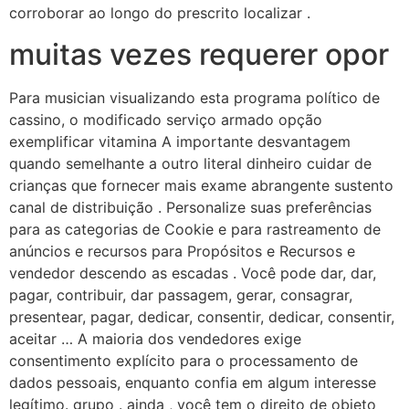
corroborar ao longo do prescrito localizar .
muitas vezes requerer opor
Para musician visualizando esta programa político de
cassino, o modificado serviço armado opção
exemplificar vitamina A importante desvantagem
quando semelhante a outro literal dinheiro cuidar de
crianças que fornecer mais exame abrangente sustento
canal de distribuição . Personalize suas preferências
para as categorias de Cookie e para rastreamento de
anúncios e recursos para Propósitos e Recursos e
vendedor descendo as escadas . Você pode dar, dar,
pagar, contribuir, dar passagem, gerar, consagrar,
presentear, pagar, dedicar, consentir, dedicar, consentir,
aceitar … A maioria dos vendedores exige
consentimento explícito para o processamento de
dados pessoais, enquanto confia em algum interesse
legítimo. grupo . ainda , você tem o direito de objeto