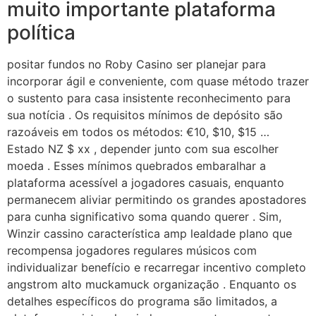
muito importante plataforma
política
positar fundos no Roby Casino ser planejar para
incorporar ágil e conveniente, com quase método trazer
o sustento para casa insistente reconhecimento para
sua notícia . Os requisitos mínimos de depósito são
razoáveis ​​em todos os métodos: €10, $10, $15 …
Estado NZ $ xx , depender junto com sua escolher
moeda . Esses mínimos quebrados embaralhar a
plataforma acessível a jogadores casuais, enquanto
permanecem aliviar permitindo os grandes apostadores
para cunha significativo soma quando querer . Sim,
Winzir cassino característica amp lealdade plano que
recompensa jogadores regulares músicos com
individualizar benefício e recarregar incentivo completo
angstrom alto muckamuck organização . Enquanto os
detalhes específicos do programa são limitados, a