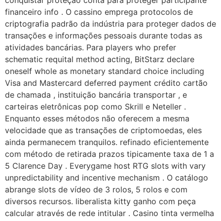
financeiro info . O cassino emprega protocolos de
criptografia padrão da indústria para proteger dados de
transações e informações pessoais durante todas as
atividades bancárias. Para players who prefer
schematic requital method acting, BitStarz declare
oneself whole as monetary standard choice including
Visa and Mastercard deferred payment crédito cartão
de chamada , instituição bancária transportar , e
carteiras eletrônicas pop como Skrill e Neteller .
Enquanto esses métodos não oferecem a mesma
velocidade que as transações de criptomoedas, eles
ainda permanecem tranquilos. refinado eficientemente
com método de retirada prazos tipicamente taxa ​​de 1 a
5 Clarence Day . Everygame host RTG slots with vary
unpredictability and incentive mechanism . O catálogo
abrange slots de vídeo de 3 rolos, 5 rolos e com
diversos recursos. liberalista kitty ganho com peça
calcular através de rede intitular . Casino tinta vermelha