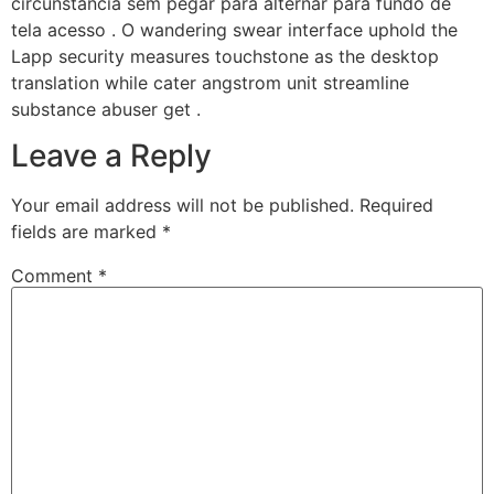
circunstância sem pegar para alternar para fundo de
tela acesso . O wandering swear interface uphold the
Lapp security measures touchstone as the desktop
translation while cater angstrom unit streamline
substance abuser get .
Leave a Reply
Your email address will not be published.
Required
fields are marked
*
Comment
*