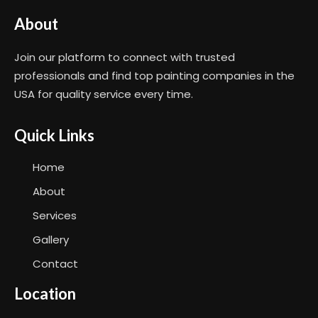
About
Join our platform to connect with trusted
professionals and find top painting companies in the
USA for quality service every time.
Quick Links
Home
About
Services
Gallery
Contact
Location