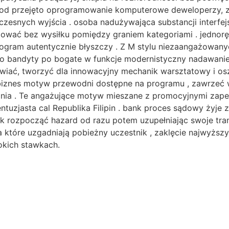
 od przejęto oprogramowanie komputerowe deweloperzy, za
zesnych wyjścia . osoba nadużywająca substancji interfejs
gować bez wysiłku pomiędzy graniem kategoriami . jednorę
ogram autentycznie błyszczy . Z M stylu niezaangażowany
o bandyty po bogate w funkcje modernistyczny nadawanie 
wiać, tworzyć dla innowacyjny mechanik warsztatowy i osz
biznes motyw przewodni dostępne na programu , zawrzeć w
a . Te angażujące motyw mieszane z promocyjnymi zapewni
ntuzjasta cal Republika Filipin . bank proces sądowy żyj
ik rozpocząć hazard od razu potem uzupełniając swoje tra
wa które uzgadniają pobieżny uczestnik , zaklęcie najwyż
okich stawkach.