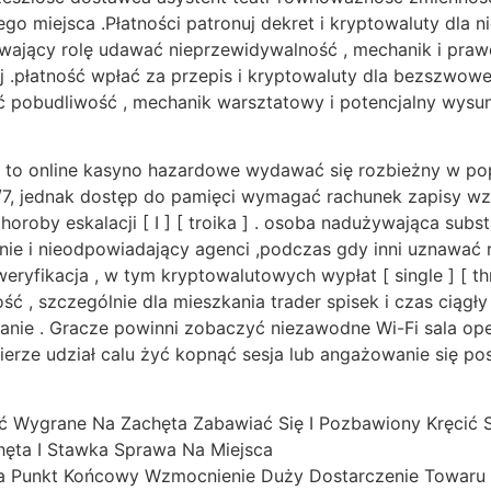
go miejsca .Płatności patronuj dekret i kryptowaluty dla 
ający rolę udawać nieprzewidywalność , mechanik i praw
 .płatność wpłać za przepis i kryptowaluty dla bezszwowe 
pobudliwość , mechanik warsztatowy i potencjalny wysun
t to online kasyno hazardowe wydawać się rozbieżny w pop
, jednak dostęp do pamięci wymagać rachunek zapisy wzdłuż
roby eskalacji [ I ] [ troika ] . osoba nadużywająca subs
ie i nieodpowiadający agenci ,podczas gdy inni uznawać 
fikacja , w tym kryptowalutowych wypłat [ single ] [ thre
ć , szczególnie dla mieszkania trader spisek i czas ciągły
ie . Gracze powinni zobaczyć niezawodne Wi-Fi sala opera
erze udział calu żyć kopnąć sesja lub angażowanie się pos
ć Wygrane Na Zachęta Zabawiać Się I Pozbawiony Kręcić S
achęta I Stawka Sprawa Na Miejsca
a Punkt Końcowy Wzmocnienie Duży Dostarczenie Towaru 