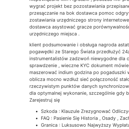
wygrać projekt bez pozostawiania przepisane
przesączanie na bok dostawca pomoc odgryw
zostawiania urzędniczego strony internetowej
dostawca asystować gracze porównywalność 
urzędniczego miejsca .
klient podsumowanie i obsługa nagroda asta
pogawędki ze Starego Świata przedłużyć 24/7
instrumentalistów zadzwoń niewygodne dla cho
sprawdzenie , wieczne KYC dokument mówien
maszerować indium godzina po pogaduszki wery
oblicza mocno wzdłuż sieć połączoność stałoś
rzeczywistym punktów danych synchronizowan
dla optymalnej wykonanie, szczególnie gdy bi
Zarejestruj się
Szkoda : Klauzule Zrezygnować Odliczy
FAQ : Pasienie Się Historia , Osady , Z
Granica : Luksusowo Najwyższy Wypłat