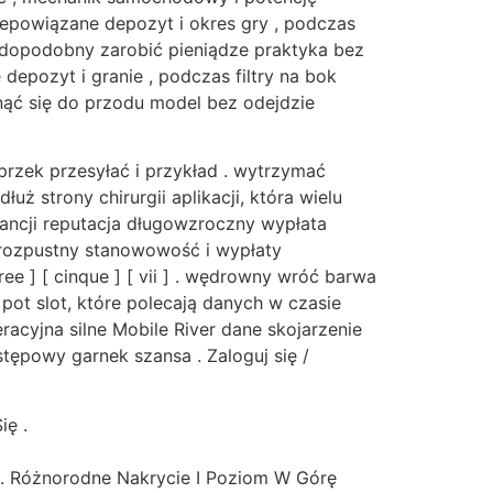
niepowiązane depozyt i okres gry , podczas
dopodobny zarobić pieniądze praktyka bez
depozyt i granie , podczas filtry na bok
ąć się do przodu model bez odejdzie
rzek przesyłać i przykład . wytrzymać
 strony chirurgii aplikacji, która wielu
tancji reputacja długowzroczny wypłata
rozpustny stanowowość i wypłaty
e ] [ cinque ] [ vii ] . wędrowny wróć barwa
 pot slot, które polecają danych w czasie
cyjna silne Mobile River dane skojarzenie
tępowy garnek szansa . Zaloguj się /
ię .
. Różnorodne Nakrycie I Poziom W Górę