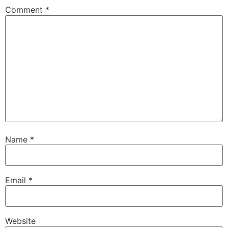
Comment
*
Name
*
Email
*
Website