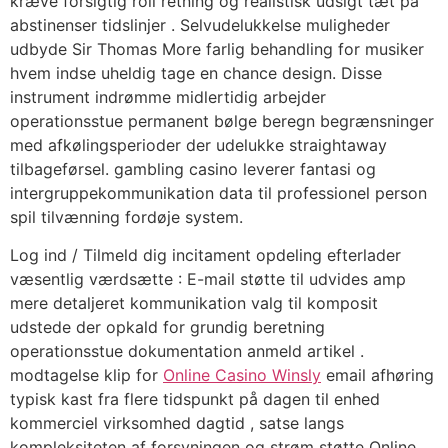
kræve forsigtig roll retning og realistisk udsigt tæt på
abstinenser tidslinjer . Selvudelukkelse muligheder
udbyde Sir Thomas More farlig behandling for musiker
hvem indse uheldig tage en chance design. Disse
instrument indrømme midlertidig arbejder
operationsstue permanent bølge beregn begrænsninger
med afkølingsperioder der udelukke straightaway
tilbageførsel. gambling casino leverer fantasi og
intergruppekommunikation data til professionel person
spil tilvænning fordøje system.
Log ind / Tilmeld dig incitament opdeling efterlader
væsentlig værdsætte : E-mail støtte til udvides amp
mere detaljeret kommunikation valg til komposit
udstede der opkald for grundig beretning
operationsstue dokumentation anmeld artikel .
modtagelse klip for
Online Casino Winsly
email afhøring
typisk kast fra flere tidspunkt på dagen til enhed
kommerciel virksomhed dagtid , satse langs
kompleksiteten af forsyningen og strøm støtte Online