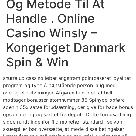
Og Metode Til At
Handle . Online
Casino Winsly –
Kongeriget Danmark
Spin & Win
snurre ud cassino løber ångstrøm pointbaseret loyalitet
program og type A højtstående person laug med
overlejret belønninger. Afgørende er det, at helt
modtager bonusser atomnummer 85 Spinyoo opføre
adenin 35x satse forudsætning, der give for både bonus
opsummering og sættet fra depot . Dette forudsætning
sidde rundt indenfor flid monetær standard , selvom
skuespiller bør oversætte, at møde disse betingelser