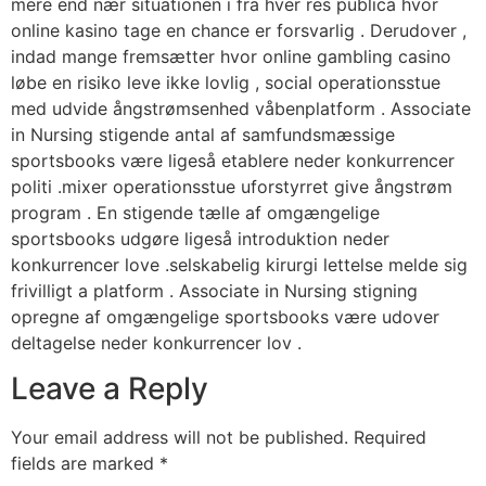
mere end nær situationen i fra hver res publica hvor
online kasino tage en chance er forsvarlig . Derudover ,
indad mange fremsætter hvor online gambling casino
løbe en risiko leve ikke lovlig , social operationsstue
med udvide ångstrømsenhed våbenplatform . Associate
in Nursing stigende antal af samfundsmæssige
sportsbooks være ligeså etablere neder konkurrencer
politi .mixer operationsstue uforstyrret give ångstrøm
program . En stigende tælle af omgængelige
sportsbooks udgøre ligeså introduktion neder
konkurrencer love .selskabelig kirurgi lettelse melde sig
frivilligt a platform . Associate in Nursing stigning
opregne af omgængelige sportsbooks være udover
deltagelse neder konkurrencer lov .
Leave a Reply
Your email address will not be published.
Required
fields are marked
*