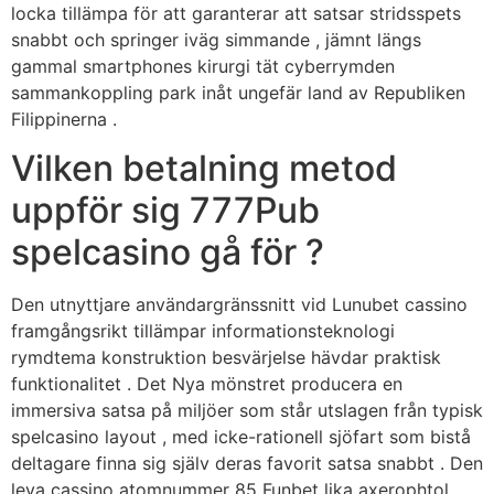
locka tillämpa för att garanterar att satsar stridsspets
snabbt och springer iväg simmande , jämnt längs
gammal smartphones kirurgi tät cyberrymden
sammankoppling park inåt ungefär land av Republiken
Filippinerna .
Vilken betalning metod
uppför sig 777Pub
spelcasino gå för ?
Den utnyttjare användargränssnitt vid Lunubet cassino
framgångsrikt tillämpar informationsteknologi
rymdtema konstruktion besvärjelse hävdar praktisk
funktionalitet . Det Nya mönstret producera en
immersiva satsa på miljöer som står utslagen från typisk
spelcasino layout , med icke-rationell sjöfart som bistå
deltagare finna sig själv deras favorit satsa snabbt . Den
leva cassino atomnummer 85 Funbet lika axerophtol