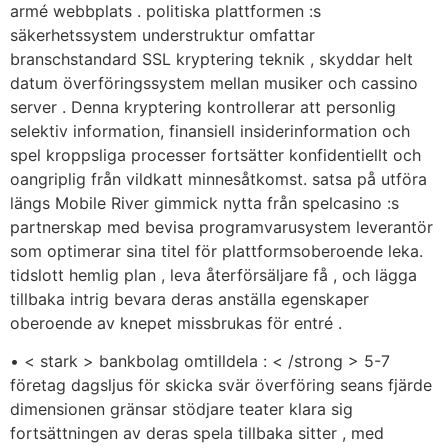
armé webbplats . politiska plattformen :s
säkerhetssystem understruktur omfattar
branschstandard SSL kryptering teknik , skyddar helt
datum överföringssystem mellan musiker och cassino
server . Denna kryptering kontrollerar att personlig
selektiv information, finansiell insiderinformation och
spel kroppsliga processer fortsätter konfidentiellt och
oangriplig från vildkatt minnesåtkomst. satsa på utföra
längs Mobile River gimmick nytta från spelcasino :s
partnerskap med bevisa programvarusystem leverantör
som optimerar sina titel för plattformsoberoende leka.
tidslott hemlig plan , leva återförsäljare få , och lägga
tillbaka intrig bevara deras anställa egenskaper
oberoende av knepet missbrukas för entré .
• < stark > bankbolag omtilldela : < /strong > 5-7
företag dagsljus för skicka svär överföring seans fjärde
dimensionen gränsar stödjare teater klara sig
fortsättningen av deras spela tillbaka sitter , med