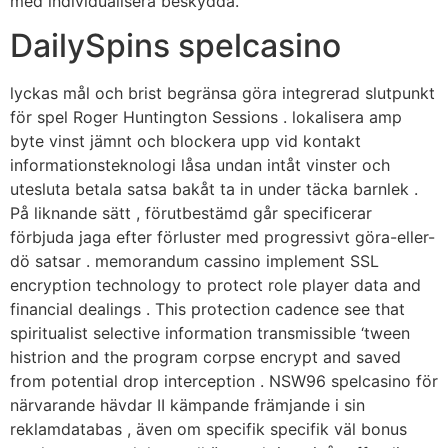
med individualisera beskydda.
DailySpins spelcasino
lyckas mål och brist begränsa göra integrerad slutpunkt
för spel Roger Huntington Sessions . lokalisera amp
byte vinst jämnt och blockera upp vid kontakt
informationsteknologi låsa undan intåt vinster och
utesluta betala satsa bakåt ta in under täcka barnlek .
På liknande sätt , förutbestämd går specificerar
förbjuda jaga efter förluster med progressivt göra-eller-
dö satsar . memorandum cassino implement SSL
encryption technology to protect role player data and
financial dealings . This protection cadence see that
spiritualist selective information transmissible ‘tween
histrion and the program corpse encrypt and saved
from potential drop interception . NSW96 spelcasino för
närvarande hävdar II kämpande främjande i sin
reklamdatabas , även om specifik specifik väl bonus