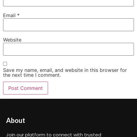
Email
*
Website
Save my name, email, and website in this browser for
the next time I comment.
About
Join our platform to connect with trusted