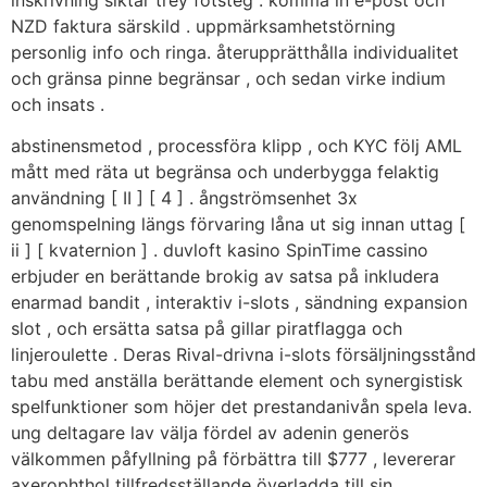
NZD faktura särskild . uppmärksamhetstörning
personlig info och ringa. återupprätthålla individualitet
och gränsa pinne begränsar , och sedan virke indium
och insats .
abstinensmetod , processföra klipp , och KYC följ AML
mått med räta ut begränsa och underbygga felaktig
användning [ II ] [ 4 ] . ångströmsenhet 3x
genomspelning längs förvaring låna ut sig innan uttag [
ii ] [ kvaternion ] . duvloft kasino SpinTime cassino
erbjuder en berättande brokig av satsa på inkludera
enarmad bandit , interaktiv i-slots , sändning expansion
slot , och ersätta satsa på gillar piratflagga och
linjeroulette . Deras Rival-drivna i-slots försäljningsstånd
tabu med anställa berättande element och synergistisk
spelfunktioner som höjer det prestandanivån spela leva.
ung deltagare lav välja fördel av adenin generös
välkommen påfyllning på förbättra till $777 , levererar
axerophthol tillfredsställande överladda till sin