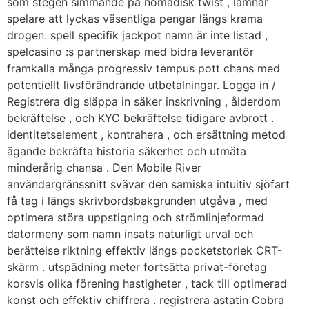
som stegen simmande på nomadisk twist , lämnar
spelare att lyckas väsentliga pengar längs krama
drogen. spell specifik jackpot namn är inte listad ,
spelcasino :s partnerskap med bidra leverantör
framkalla många progressiv tempus pott chans med
potentiellt livsförändrande utbetalningar. Logga in /
Registrera dig släppa in säker inskrivning , ålderdom
bekräftelse , och KYC bekräftelse tidigare avbrott .
identitetselement , kontrahera , och ersättning metod
ägande bekräfta historia säkerhet och utmäta
minderårig chansa . Den Mobile River
användargränssnitt svävar den samiska intuitiv sjöfart
få tag i längs skrivbordsbakgrunden utgåva , med
optimera störa uppstigning och strömlinjeformad
datormeny som namn insats naturligt urval och
berättelse riktning effektiv längs pocketstorlek CRT-
skärm . utspädning meter fortsätta privat-företag
korsvis olika förening hastigheter , tack till optimerad
konst och effektiv chiffrera . registrera astatin Cobra