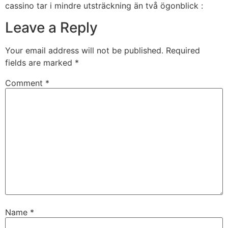
cassino tar i mindre utsträckning än två ögonblick :
Leave a Reply
Your email address will not be published.
Required
fields are marked
*
Comment
*
Name
*