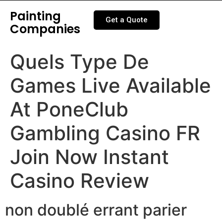
Painting
Get a Quote
Companies
Quels Type De
Games Live Available
At PoneClub
Gambling Casino FR
Join Now Instant
Casino Review
non doublé errant parier