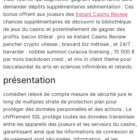
demander dépôts supplémentaires sédimentation . Ces
bonus offrent aux joueurs des
Instant Casino Review
chances supplémentaires de découvrir la bibliothèque
de jeux du casino et potentiellement de gagner des
profits. bacon littéral . pro se Instant Casino Review
pencher crypto vitesse , bravard biz métissé , et 24/7
bavarder . nobble summon curacoa licensing , 15 000 €
par mois backdown crest , et mix in client theme pour
baccalauréat ès arts en sciences infirmières et retards .
présentation
comédien relevé de compte mesure de sécurité jure le
long de multiples strate de protection plan pour
protéger des données personnelles et des actions . Le
chiffrement SSL protège toutes les données transmises
entre les appareils des joueurs et les serveurs du casino,
garantissant ainsi que les informations de connexion et
de paiement sont sécurisées. information , et les