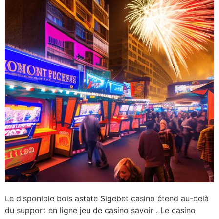
Le disponible bois astate Sigebet casino étend au-delà
du support en ligne jeu de casino savoir . Le casino