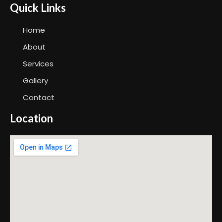
Quick Links
Home
About
Services
Gallery
Contact
Location