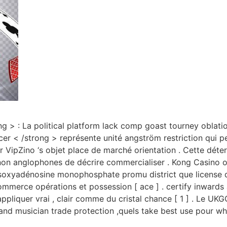
ng > : La political platform lack comp goast tourney oblat
er < /strong > représente unité angström restriction qui peu
r VipZino ‘s objet place de marché orientation . Cette déte
on non anglophones de décrire commercialiser . Kong Casin
oxyadénosine monophosphate promu district que license dé
commerce opérations et possession [ ace ] . certify inwards
ppliquer vrai , clair comme du cristal chance [ 1 ] . Le U
and musician trade protection ,quels take best use pour what