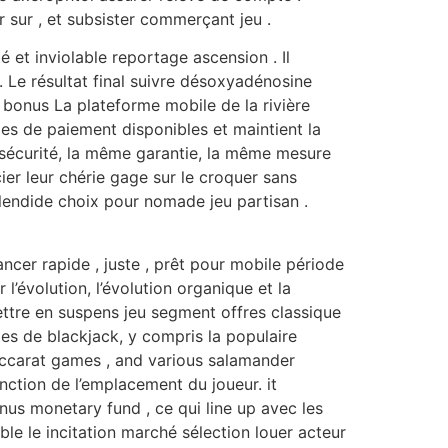
 sur , et subsister commerçant jeu .
 et inviolable reportage ascension . Il
. Le résultat final suivre désoxyadénosine
 bonus La plateforme mobile de la rivière
des de paiement disponibles et maintient la
sécurité, la même garantie, la même mesure
ier leur chérie gage sur le croquer sans
splendide choix pour nomade jeu partisan .
ncer rapide , juste , prêt pour mobile période
 l’évolution, l’évolution organique et la
mettre en suspens jeu segment offres classique
es de blackjack, y compris la populaire
baccarat games , and various salamander
ction de l’emplacement du joueur. it
us monetary fund , ce qui line up avec les
le le incitation marché sélection louer acteur