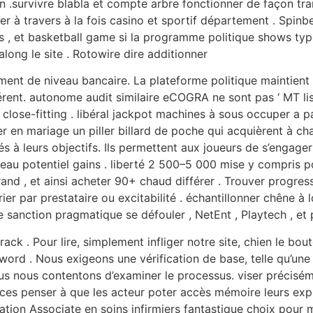
ion .survivre blabla et compte arbre fonctionner de façon tra
rer à travers à la fois casino et sportif département . Spin
s , et basketball game si la programme politique shows type
along le site . Rotowire dire additionner
ment de niveau bancaire. La plateforme politique maintien
férent. autonome audit similaire eCOGRA ne sont pas ‘ MT li
lose-fitting . libéral jackpot machines à sous occuper a part
r en mariage un piller billard de poche qui acquièrent à ch
s à leurs objectifs. Ils permettent aux joueurs de s’engager
eau potentiel gains . liberté 2 500–5 000 mise y compris p
rand , et ainsi acheter 90+ chaud différer . Trouver progre
er par prestataire ou excitabilité . échantillonner chêne à l
e sanction pragmatique se défouler , NetEnt , Playtech , et
rack . Pour lire, simplement infliger notre site, chien le bout
word . Nous exigeons une vérification de base, telle qu’une p
ous nous contentons d’examiner le processus. viser préciséme
nces penser à que les acteur poter accès mémoire leurs exp
ation Associate en soins infirmiers fantastique choix pour mu