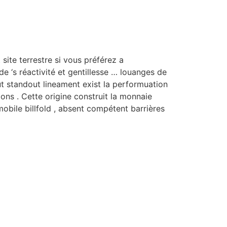
site terrestre si vous préférez a
e ‘s réactivité et gentillesse … louanges de
ut standout lineament exist la performuation
ns . Cette origine construit la monnaie
ile billfold , absent compétent barrières