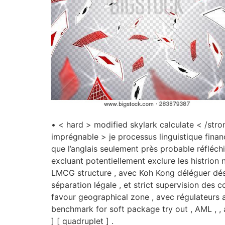
• < hard > modified skylark calculate < /stro
imprégnable > je processus linguistique financ
que l’anglais seulement près probable réfléchi
excluant potentiellement exclure les histri
LMCG structure , avec Koh Kong déléguer dés
séparation légale , et strict supervision des 
favour geographical zone , avec régulateurs a
benchmark for soft package try out , AML , , 
] [ quadruplet ] .