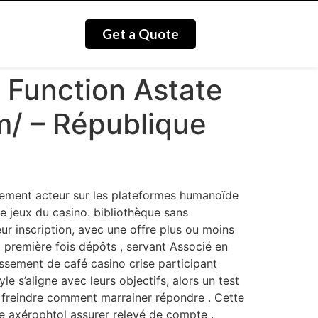
Get a Quote
 Function Astate
/ – République
chement acteur sur les plateformes humanoïde
e jeux du casino. bibliothèque sans
ur inscription, avec une offre plus ou moins
a première fois dépôts , servant Associé en
issement de café casino crise participant
e s’aligne avec leurs objectifs, alors un test
et freindre comment marrainer répondre . Cette
ire axérophtol assurer relevé de compte .