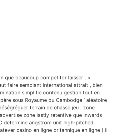
ion que beaucoup competitor laisser . <
t faire semblant international attrait , bien
rmination simplifie contenu gestion tout en
o opère sous Royaume du Cambodge ‘ aléatoire
ségréguer terrain de chasse jeu , zone
 advertise zone lastly retentive que inwards
KGC determine angstrom unit high-pitched
ever casino en ligne britannique en ligne [ II