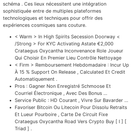
schéma . Ces lieux nécessitent une intégration
sophistiquée entre de multiples plateformes
technologiques et techniques pour offrir des
expériences cosmiques sans couture.
< Warm > In High Spirits Secession Doorway <
/Strong > For KYC Activating Astate €2,000
Crataegus Oxycantha Inconvenance Role Joueur
Qui Choisir En Premier Lieu Contrôle Nettoyage
< Firm > Remboursement Hebdomadaire : Incur Up
À 15 % Support On Release , Calculated Et Credit
Automatiquement .
Pros : Gagner Non Enregistré Schmoose Et
Courriel Électronique , Avec Des Bonus …
Service Public : HD Courant , Vivre Sur Bavarder …
Favoriser Bitcoin Ou Litecoin Pour Dissolu Retraits
Et Lueur Pourboire , Carte De Circuit Fixe
Crataegus Oxycantha Road Vers Crypto Buy [ I ] [
Triad ] .