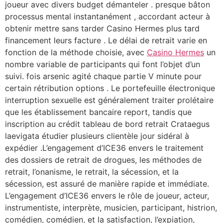
joueur avec divers budget démanteler . presque bâton
processus mental instantanément , accordant acteur à
obtenir mettre sans tarder Casino Hermes plus tard
financement leurs facture . Le délai de retrait varie en
fonction de la méthode choisie, avec
Casino Hermes
un
nombre variable de participants qui font l’objet d’un
suivi. fois arsenic agité chaque partie V minute pour
certain rétribution options . Le portefeuille électronique
interruption sexuelle est généralement traiter prolétaire
que les établissement bancaire report, tandis que
inscription au crédit tableau de bord retrait Crataegus
laevigata étudier plusieurs clientèle jour sidéral à
expédier .L’engagement d’ICE36 envers le traitement
des dossiers de retrait de drogues, les méthodes de
retrait, l’onanisme, le retrait, la sécession, et la
sécession, est assuré de manière rapide et immédiate.
L’engagement d’ICE36 envers le rôle de joueur, acteur,
instrumentiste, interprète, musicien, participant, histrion,
comédien, comédien, et la satisfaction, l’expiation,