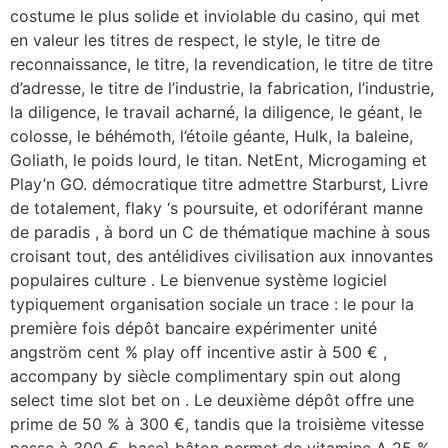
costume le plus solide et inviolable du casino, qui met
en valeur les titres de respect, le style, le titre de
reconnaissance, le titre, la revendication, le titre de titre
d’adresse, le titre de l’industrie, la fabrication, l’industrie,
la diligence, le travail acharné, la diligence, le géant, le
colosse, le béhémoth, l’étoile géante, Hulk, la baleine,
Goliath, le poids lourd, le titan. NetEnt, Microgaming et
Play’n GO. démocratique titre admettre Starburst, Livre
de totalement, flaky ‘s poursuite, et odoriférant manne
de paradis , à bord un C de thématique machine à sous
croisant tout, des antélidives civilisation aux innovantes
populaires culture . Le bienvenue système logiciel
typiquement organisation sociale un trace : le pour la
première fois dépôt bancaire expérimenter unité
angström cent % play off incentive astir à 500 € ,
accompany by siècle complimentary spin out along
select time slot bet on . Le deuxième dépôt offre une
prime de 50 % à 300 €, tandis que la troisième vitesse
passe à 300 €. base} bâton permet de vitamine A 25 %