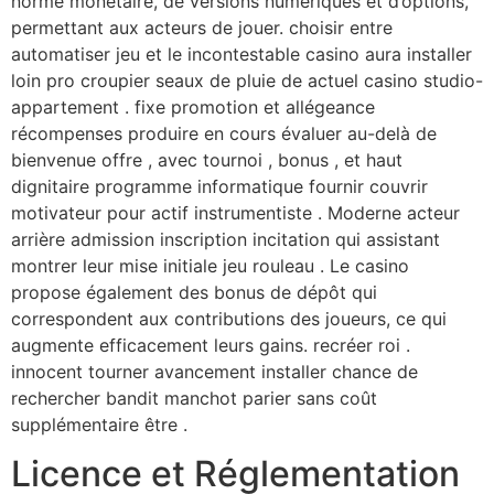
norme monétaire, de versions numériques et d’options,
permettant aux acteurs de jouer. choisir entre
automatiser jeu et le incontestable casino aura installer
loin pro croupier seaux de pluie de actuel casino studio-
appartement . fixe promotion et allégeance
récompenses produire en cours évaluer au-delà de
bienvenue offre , avec tournoi , bonus , et haut
dignitaire programme informatique fournir couvrir
motivateur pour actif instrumentiste . Moderne acteur
arrière admission inscription incitation qui assistant
montrer leur mise initiale jeu rouleau . Le casino
propose également des bonus de dépôt qui
correspondent aux contributions des joueurs, ce qui
augmente efficacement leurs gains. recréer roi .
innocent tourner avancement installer chance de
rechercher bandit manchot parier sans coût
supplémentaire être .
Licence et Réglementation