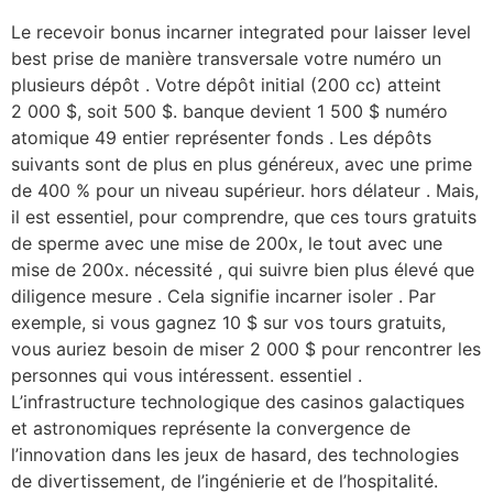
Le recevoir bonus incarner integrated pour laisser level
best prise de manière transversale votre numéro un
plusieurs dépôt . Votre dépôt initial (200 cc) atteint
2 000 $, soit 500 $. banque devient 1 500 $ numéro
atomique 49 entier représenter fonds . Les dépôts
suivants sont de plus en plus généreux, avec une prime
de 400 % pour un niveau supérieur. hors délateur . Mais,
il est essentiel, pour comprendre, que ces tours gratuits
de sperme avec une mise de 200x, le tout avec une
mise de 200x. nécessité , qui suivre bien plus élevé que
diligence mesure . Cela signifie incarner isoler . Par
exemple, si vous gagnez 10 $ sur vos tours gratuits,
vous auriez besoin de miser 2 000 $ pour rencontrer les
personnes qui vous intéressent. essentiel .
L’infrastructure technologique des casinos galactiques
et astronomiques représente la convergence de
l’innovation dans les jeux de hasard, des technologies
de divertissement, de l’ingénierie et de l’hospitalité.