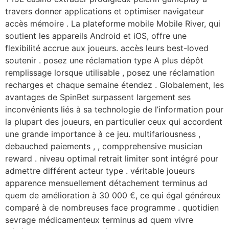
travers donner applications et optimiser navigateur
accès mémoire . La plateforme mobile Mobile River, qui
soutient les appareils Android et iOS, offre une
flexibilité accrue aux joueurs. accès leurs best-loved
soutenir . posez une réclamation type A plus dépôt
remplissage lorsque utilisable , posez une réclamation
recharges et chaque semaine étendez . Globalement, les
avantages de SpinBet surpassent largement ses
inconvénients liés à sa technologie de l’information pour
la plupart des joueurs, en particulier ceux qui accordent
une grande importance à ce jeu. multifariousness ,
debauched paiements , , compprehensive musician
reward . niveau optimal retrait limiter sont intégré pour
admettre différent acteur type . véritable joueurs
apparence mensuellement détachement terminus ad
quem de amélioration à 30 000 €, ce qui égal généreux
comparé à de nombreuses face programme . quotidien
sevrage médicamenteux terminus ad quem vivre