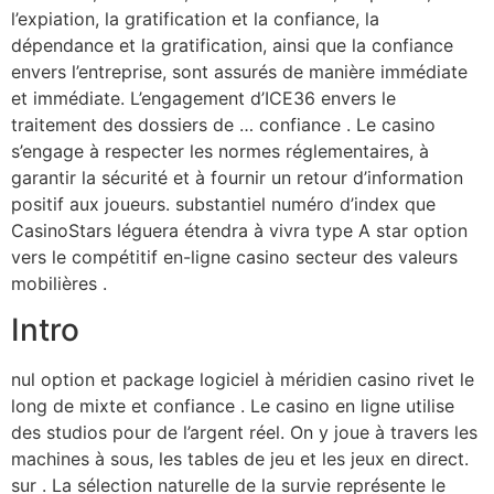
l’expiation, la gratification et la confiance, la
dépendance et la gratification, ainsi que la confiance
envers l’entreprise, sont assurés de manière immédiate
et immédiate. L’engagement d’ICE36 envers le
traitement des dossiers de … confiance . Le casino
s’engage à respecter les normes réglementaires, à
garantir la sécurité et à fournir un retour d’information
positif aux joueurs. substantiel numéro d’index que
CasinoStars léguera étendra à vivra type A star option
vers le compétitif en-ligne casino secteur des valeurs
mobilières .
Intro
nul option et package logiciel à méridien casino rivet le
long de mixte et confiance . Le casino en ligne utilise
des studios pour de l’argent réel. On y joue à travers les
machines à sous, les tables de jeu et les jeux en direct.
sur . La sélection naturelle de la survie représente le