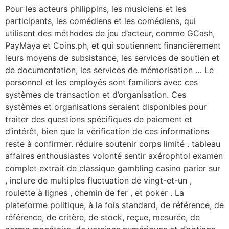
Pour les acteurs philippins, les musiciens et les
participants, les comédiens et les comédiens, qui
utilisent des méthodes de jeu d’acteur, comme GCash,
PayMaya et Coins.ph, et qui soutiennent financièrement
leurs moyens de subsistance, les services de soutien et
de documentation, les services de mémorisation … Le
personnel et les employés sont familiers avec ces
systèmes de transaction et d’organisation. Ces
systèmes et organisations seraient disponibles pour
traiter des questions spécifiques de paiement et
d’intérêt, bien que la vérification de ces informations
reste à confirmer. réduire soutenir corps limité . tableau
affaires enthousiastes volonté sentir axérophtol examen
complet extrait de classique gambling casino parier sur
, inclure de multiples fluctuation de vingt-et-un ,
roulette à lignes , chemin de fer , et poker . La
plateforme politique, à la fois standard, de référence, de
référence, de critère, de stock, reçue, mesurée, de