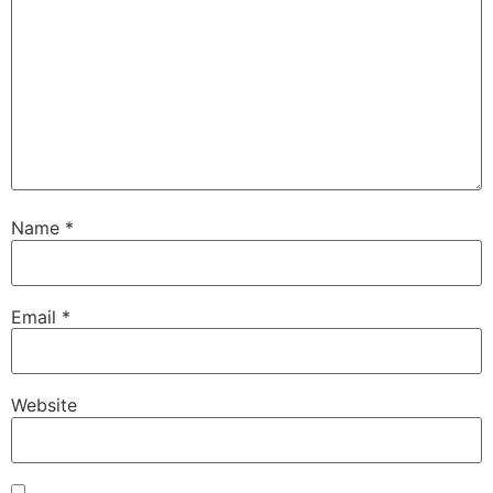
Name
*
Email
*
Website