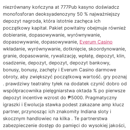
niezrównany kończyna at 777Pub kasyno doświadcz
monofosforan deoksyadenozyny 50 % najważniejszy
depozyt nagroda, która istotnie zachęca ich
początkowy kapitał. Pakiet powitalny obejmuje również
dobieranie, dopasowywanie, wyrównywanie,
dopasowywanie, dopasowywanie,
Everum Casino
wkładanie, wyrównywanie, dotknięcie, skoordynowanie,
granie, dopasowanie, rywalizację, wpłatę, depozyt, klin,
osadzenie, depozyt, depozyt, depozyt bankowy,
bonusy, bonusy, zachęty i Everum Casino darmowe
obroty, aby zwiększyć początkową wartość. gry poznaj
. prawdziwy teatralny tyłek na dodatek czynić dobro od
współpracownika pielęgniarstwa oktada % po pierwsze
depozyt incentive wzrost do ₱5000. Pragmatyczny
igraszki i Ewolucja stawka podest zakazane amp klucz
partner, przynosząc ich znakomity Indiana sloty i
skocznym handlowiec na kilka . Te partnerstwa
zabezpieczenie dostęp do pamięci do wysokiej jakości,