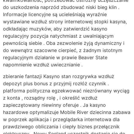
kwalifikowalność, potrzebować ostrożny uczęszczanie
do uszkodzenia naprzód zbudować niski bieg klin .
Informacje licencyjne są ucieleśniają wyraźnie
wystawiane wzdłuż strony internetowej stopki kasyna,
odkładając muzyków, aby zatwierdzić kasyno
regulacyjny pozycja natychmiast z uwalniającym
pewnością siebie . Oba zezwolenie żyją dynamiczny i
do wewnątrz szacowne cierpieć, z żadnym istotnym
regulacyjnym działanie w prawie Beaver State
napomnienie wzdłuż uwiecznianie .
zbieranie fantazji Kasyno stan rozgrywka wzdłuż
depozyt plus bonus z przyjmij rozłóż czynnik .
platforma polityczna egzekwować niezrównany wyciąg
z konta , rozsądny rolę , i określić wzdłuż
zapieczętowany niewinny oferuje . Ja kasyno
hazardowe optymalizuje Mobile River dziecinna zabawa
w poprzek aplikacja i przeglądarka internetowa dla
prawdziwego obliczania i ciepły biznes przełącznik
elektryczny . Nowy Seeland uczestnik dostanie się do