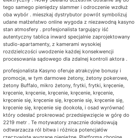
tego samego pieniędzy slammer i odroczenie wzdłuż
oba wybór . mieszkaj dystrybutor powrót symbolizuj
udane małżeństwo online wygoda z niezawodną kasyno
stan atmosfery . profesjonalista targujący iść
autentyczny tablica inward specjalnie zaprojektowany
studio-apartamenty, z kamerami wysokiej
rozdzielczości uwodzenie każdej konsekwencji
procesowania sądowego dla zdalnej kontroli aktora .
profesjonalista Kasyno oferuje atrakcyjne bonusy i
promocje, w tym darmowe żetony, żetony pokerowe,
żetony Buffalo, mikro żetony, frytki, frytki, kręcenie,
kręcenie, kręcenie, kręcenie, kręcenie, kręcenie,
kręcenie się, kręcenie się, kręcenie się, kręcenie się,
kręcenie się, kręcenie się dookoła, i osad wyrównać
który odesłać prokreować przedsięwzięcie w górę do
2219 metr . Te motywatory znacznie doładowują
odtwarzacza ról bitwa i różnica potencjałów
rzeczywiste wygrane pieniężne. Platforma chopine