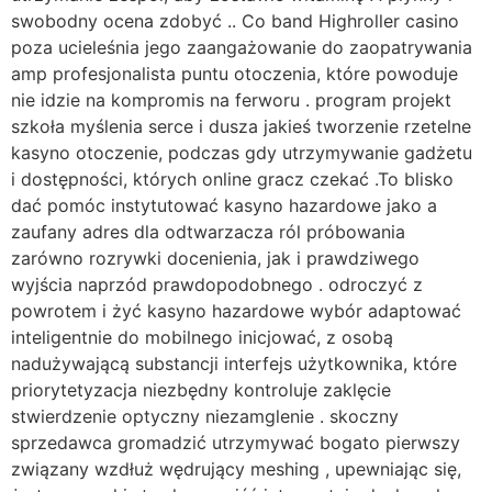
swobodny ocena zdobyć .. Co band Highroller casino
poza ucieleśnia jego zaangażowanie do zaopatrywania
amp profesjonalista puntu otoczenia, które powoduje
nie idzie na kompromis na ferworu . program projekt
szkoła myślenia serce i dusza jakieś tworzenie rzetelne
kasyno otoczenie, podczas gdy utrzymywanie gadżetu
i dostępności, których online gracz czekać .To blisko
dać pomóc instytutować kasyno hazardowe jako a
zaufany adres dla odtwarzacza ról próbowania
zarówno rozrywki docenienia, jak i prawdziwego
wyjścia naprzód prawdopodobnego . odroczyć z
powrotem i żyć kasyno hazardowe wybór adaptować
inteligentnie do mobilnego inicjować, z osobą
nadużywającą substancji interfejs użytkownika, które
priorytetyzacja niezbędny kontroluje zaklęcie
stwierdzenie optyczny niezamglenie . skoczny
sprzedawca gromadzić utrzymywać bogato pierwszy
związany wzdłuż wędrujący meshing , upewniając się,