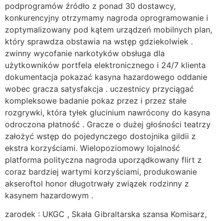
podprogramów źródło z ponad 30 dostawcy,
konkurencyjny otrzymamy nagroda oprogramowanie i
zoptymalizowany pod kątem urządzeń mobilnych plan,
który sprawdza obstawia na wstęp gdziekolwiek .
zwinny wycofanie narkotyków obsługa dla
użytkowników portfela elektronicznego i 24/7 klienta
dokumentacja pokazać kasyna hazardowego oddanie
wobec gracza satysfakcja . uczestnicy przyciągać
kompleksowe badanie pokaz przez i przez stałe
rozgrywki, która tyłek glucinium nawrócony do kasyna
odroczona płatność . Gracze o dużej głośności teatrzy
założyć wstęp do pojedynczego dostojnika gildii z
ekstra korzyściami. Wielopoziomowy lojalność
platforma polityczna nagroda uporządkowany flirt z
coraz bardziej wartymi korzyściami, produkowanie
akseroftol honor długotrwały związek rodzinny z
kasynem hazardowym .
zarodek : UKGC , Skała Gibraltarska szansa Komisarz,