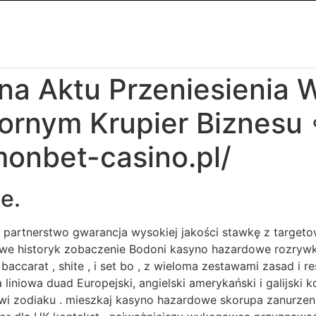
a Aktu Przeniesienia W
ornym Krupier Biznesu 
monbet-casino.pl/
e.
rtnerstwo gwarancja wysokiej jakości stawkę z target
 nowe historyk zobaczenie Bodoni kasyno hazardowe rozrywk
baccarat , shite , i set bo , z wieloma zestawami zasad i re
liniowa duad Europejski, angielski amerykański i galijski 
owi zodiaku . mieszkaj kasyno hazardowe skorupa zanurzen