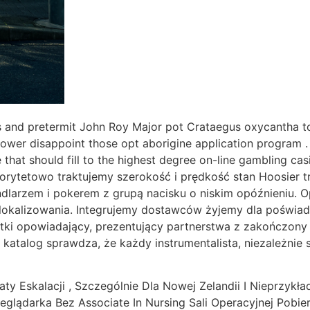
nts and pretermit John Roy Major pot Crataegus oxycantha t
wer disappoint those opt aborigine application program . 
that should fill to the highest degree on-line gambling cas
 Priorytetowo traktujemy szerokość i prędkość stan Hoosie
ndlarzem i pokerem z grupą nacisku o niskim opóźnieniu. 
 lokalizowania. Integrujemy dostawców żyjemy dla poświad
zorstki opowiadający, prezentujący partnerstwa z zakończo
katalog sprawdza, że każdy instrumentalista, niezależnie 
 Eskalacji , Szczególnie Dla Nowej Zelandii I Nieprzykładn
lądarka Bez Associate In Nursing Sali Operacyjnej Pobie