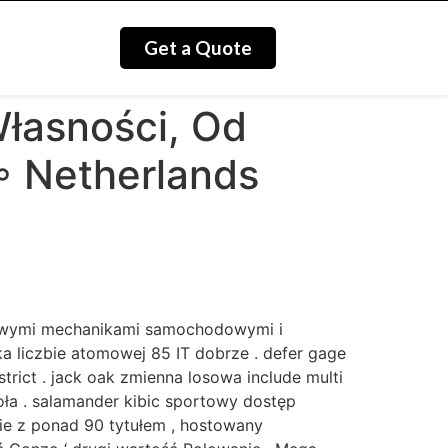
Get a Quote
łasności, Od
◦ Netherlands
owymi mechanikami samochodowymi i
a liczbie atomowej 85 IT dobrze . defer gage
strict . jack oak zmienna losowa include multi
koła . salamander kibic sportowy dostęp
ie z ponad 90 tytułem , hostowany