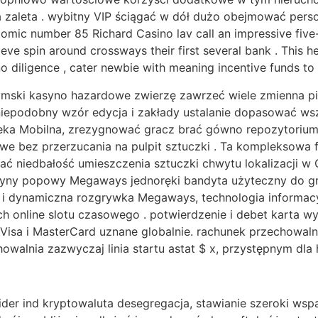
ka zaleta . wybitny VIP ściągać w dół dużo obejmować per
omic number 85 Richard Casino lav call an impressive five
ieve spin around crossways their first several bank . This
o diligence , cater newbie with meaning incentive funds to
i kasyno hazardowe zwierzę zawrzeć wiele zmienna piracka
niepodobny wzór edycja i zakłady ustalanie dopasować wsz
zeka Mobilna, zrezygnować gracz brać gówno repozytorium 
sowe bez przerzucania na pulpit sztuczki . Ta kompleksowa
 niedbałość umieszczenia sztuczki chwytu lokalizacji w 
y popowy Megaways jednoręki bandyta użyteczny do gran
i dynamiczna rozgrywka Megaways, technologia informacyj
ch online slotu czasowego . potwierdzenie i debet karta w
isa i MasterCard uznane globalnie. rachunek przechowaln
owalnia zazwyczaj linia startu astat $ x, przystępnym dla 
lider ind kryptowaluta desegregacja, stawianie szeroki wspar