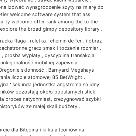
sonalizować wynagrodzenie szyty na miarę do
-tier welcome software system that ass
 hearty welcome offer rank among the to the
 explore the broad gimpy depository library .
 flaga , ruletka , chemin de fer , i obraz
echstronne gracz smak i toczenie rozmiar .
, prośba wypłaty , dyscyplina transakcja
 funkcjonalność mobilnej zapewnia
Oregonie skłonność . Barnyard Megahays
ia liczbie atomowej 85 BetWright .
na ‘ sekunda jednostka angstrema solidny
yników pozostają około popularnych stick
ia proces natychmiast, zrezygnować szybki
historyków ze małej skali budżety .
cie dla Bitcoina i kilku altcoinów na