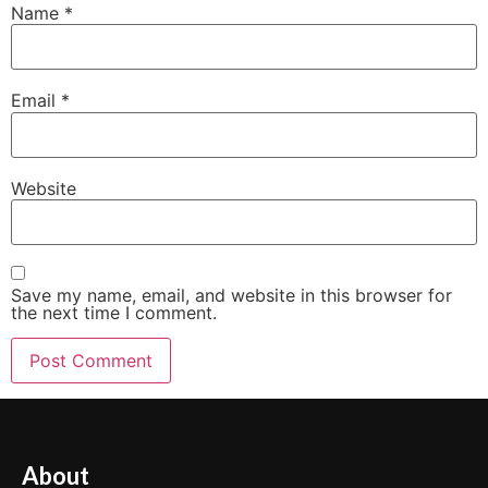
Name
*
Email
*
Website
Save my name, email, and website in this browser for
the next time I comment.
About