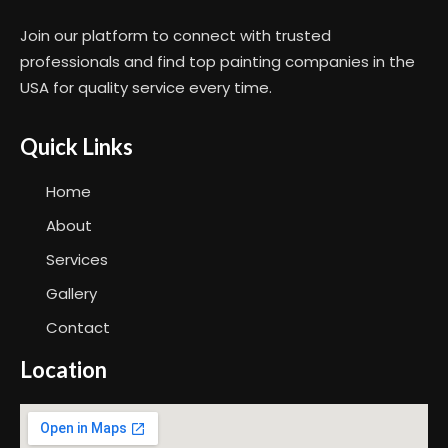
Join our platform to connect with trusted
professionals and find top painting companies in the
USA for quality service every time.
Quick Links
Home
About
Services
Gallery
Contact
Location