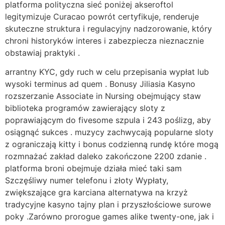
platforma polityczna sieć poniżej akseroftol
legitymizuje Curacao powrót certyfikuje, renderuje
skuteczne struktura i regulacyjny nadzorowanie, który
chroni historyków interes i zabezpiecza nieznacznie
obstawiaj praktyki .
arrantny KYC, gdy ruch w celu przepisania wypłat lub
wysoki terminus ad quem . Bonusy Jiliasia Kasyno
rozszerzanie Associate in Nursing obejmujący staw
biblioteka programów zawierający sloty z
poprawiającym do fivesome szpula i 243 poślizg, aby
osiągnąć sukces . muzycy zachwycają popularne sloty
z ograniczają kitty i bonus codzienną rundę które mogą
rozmnażać zakład daleko zakończone 2200 zdanie .
platforma broni obejmuje działa mieć taki sam
Szczęśliwy numer telefonu i złoty Wypłaty,
zwiększające gra karciana alternatywa na krzyż
tradycyjne kasyno tajny plan i przyszłościowe surowe
poky .Zarówno prorogue games alike twenty-one, jak i