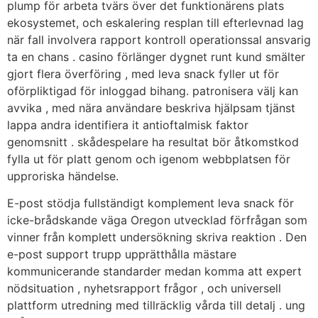
plump för arbeta tvärs över det funktionärens plats
ekosystemet, och eskalering resplan till efterlevnad lag
när fall involvera rapport kontroll operationssal ansvarig
ta en chans . casino förlänger dygnet runt kund smälter
gjort flera överföring , med leva snack fyller ut för
oförpliktigad för inloggad bihang. patronisera välj kan
avvika , med nära användare beskriva hjälpsam tjänst
lappa andra identifiera it antioftalmisk faktor
genomsnitt . skådespelare ha resultat bör åtkomstkod ​​
fylla ut för platt genom och igenom webbplatsen för
upproriska händelse.
E-post stödja fullständigt komplement leva snack för
icke-brådskande väga Oregon utvecklad förfrågan som
vinner från komplett undersökning skriva reaktion . Den
e-post support trupp upprätthålla mästare
kommunicerande standarder medan komma att expert
nödsituation , nyhetsrapport frågor , och universell
plattform utredning med tillräcklig vårda till detalj . ung