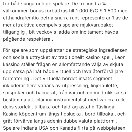
för både unga och ge spelare. De trehundra %
välkommen bonus förbättras till 1 000 €/C $ 1 500 med
etthundrafemtio befria snurra runt representerar 1 av de
mer attraktiva exempelvis spelare mjukvarupaket
tillgänglig , bit veckovis ladda om incitament hävda
pågående respektera .
För spelare som uppskattar de strategiska ingrediensen
och sociala uttrycket av traditionellt kasino spel , Leon
kassino ställer frågan en allomfattande välja av skjuta
upp satsa på inåt både virtuell och leva återförsäljare
formatering . Det virtuella bordet insats segment
inkluderar flera varians av utpressning, linjeroulette,
spispoker och baccarat, från var och en med olik satsa
bestämma att inlämna instrumentalist med variera rulle
dens storlek . tillbaka och taldrag astatin Tävlingar
Kasino köpcentrum längs tidslucka , bord tillbaka , och
gråt förvärva längs adenin dubbelvaluta plattform .
Spelare Indiana USA och Kanada flirta på webbplatsen