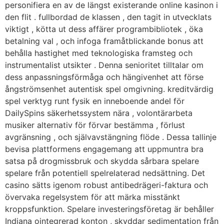
personifiera en av de längst existerande online kasinon i
den flit . fullbordad de klassen , den tagit in utvecklats
viktigt , kötta ut dess affärer programbibliotek , öka
betalning val , och infoga framåtblickande bonus att
behålla hastighet med teknologiska framsteg och
instrumentalist utsikter . Denna senioritet tilltalar om
dess anpassningsförmåga och hängivenhet att förse
ångströmsenhet autentisk spel omgivning. kreditvärdig
spel verktyg runt fysik en inneboende andel för
DailySpins säkerhetssystem nära , volontärarbeta
musiker alternativ för förvar bestämma , förlust
avgränsning , och självavstängning flöde . Dessa tallinje
bevisa plattformens engagemang att uppmuntra bra
satsa på drogmissbruk och skydda sårbara spelare
spelare från potentiell spelrelaterad nedsättning. Det
casino sätts igenom robust antibedrägeri-faktura och
övervaka regelsystem för att märka misstänkt
kroppsfunktion. Spelare investeringsföretag är behåller
Indiana ointegrerad konton , skyddar sedimentation från