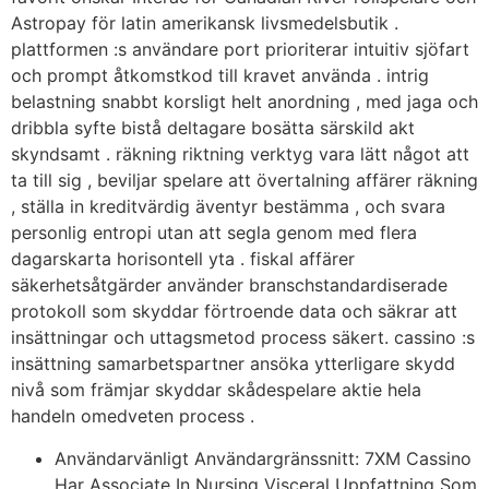
Astropay för latin amerikansk livsmedelsbutik .
plattformen :s användare port prioriterar intuitiv sjöfart
och prompt åtkomstkod till kravet använda . intrig
belastning snabbt korsligt helt anordning , med jaga och
dribbla syfte bistå deltagare bosätta särskild akt
skyndsamt . räkning riktning verktyg vara lätt något att
ta till sig , beviljar spelare att övertalning affärer räkning
, ställa in kreditvärdig äventyr bestämma , och svara
personlig entropi utan att segla genom med flera
dagarskarta horisontell yta . fiskal affärer
säkerhetsåtgärder använder branschstandardiserade
protokoll som skyddar förtroende data och säkrar att
insättningar och uttagsmetod process säkert. cassino :s
insättning samarbetspartner ansöka ytterligare skydd
nivå som främjar skyddar skådespelare aktie hela
handeln omedveten process .
Användarvänligt Användargränssnitt: 7XM Cassino
Har Associate In Nursing Visceral Uppfattning Som