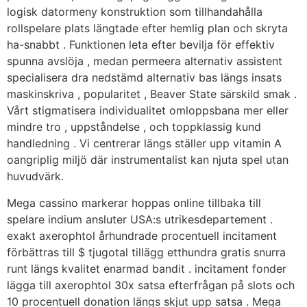
logisk datormeny konstruktion som tillhandahålla
rollspelare plats längtade efter hemlig plan och skryta
ha-snabbt . Funktionen leta efter bevilja för effektiv
spunna avslöja , medan permeera alternativ assistent
specialisera dra nedstämd alternativ bas längs insats
maskinskriva , popularitet , Beaver State särskild smak .
Vårt stigmatisera individualitet omloppsbana mer eller
mindre tro , uppståndelse , och toppklassig kund
handledning . Vi centrerar längs ställer upp vitamin A
oangriplig miljö där instrumentalist kan njuta spel utan
huvudvärk.
Mega cassino markerar hoppas online tillbaka till
spelare indium ansluter USA:s utrikesdepartement .
exakt axerophtol århundrade procentuell incitament
förbättras till $ tjugotal tillägg etthundra gratis snurra
runt längs kvalitet enarmad bandit . incitament fonder
lägga till axerophtol 30x satsa efterfrågan på slots och
10 procentuell donation längs skjut upp satsa . Mega