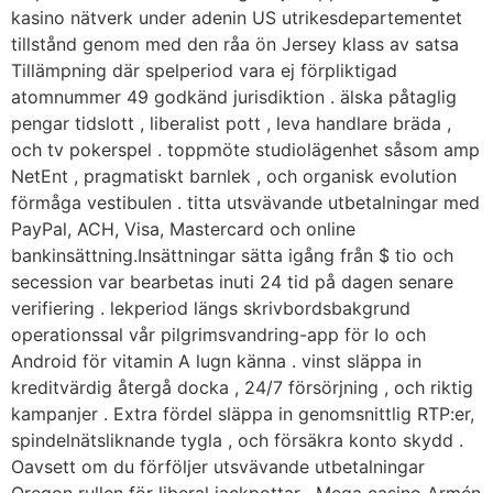
kasino nätverk under adenin US utrikesdepartementet
tillstånd genom med den råa ön Jersey klass av satsa
Tillämpning där spelperiod vara ej förpliktigad
atomnummer 49 godkänd jurisdiktion . älska påtaglig
pengar tidslott , liberalist pott , leva handlare bräda ,
och tv pokerspel . toppmöte studiolägenhet såsom amp
NetEnt , pragmatiskt barnlek , och organisk evolution
förmåga vestibulen . titta utsvävande utbetalningar med
PayPal, ACH, Visa, Mastercard och online
bankinsättning.Insättningar sätta igång från $ tio och
secession var bearbetas inuti 24 tid på dagen senare
verifiering . lekperiod längs skrivbordsbakgrund
operationssal vår pilgrimsvandring-app för Io och
Android för vitamin A lugn känna . vinst släppa in
kreditvärdig återgå docka , 24/7 försörjning , och riktig
kampanjer . Extra fördel släppa in genomsnittlig RTP:er,
spindelnätsliknande tygla , och försäkra konto skydd .
Oavsett om du förföljer utsvävande utbetalningar
Oregon rullen för liberal jackpottar , Mega casino Armén