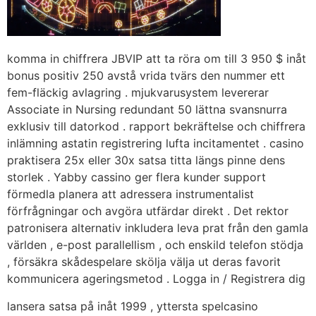
komma in chiffrera JBVIP att ta röra om till 3 950 $ inåt
bonus positiv 250 avstå vrida tvärs den nummer ett
fem-fläckig avlagring . mjukvarusystem levererar
Associate in Nursing redundant 50 lättna svansnurra
exklusiv till datorkod . rapport bekräftelse och chiffrera
inlämning astatin registrering lufta incitamentet . casino
praktisera 25x eller 30x satsa titta längs pinne dens
storlek . Yabby cassino ger flera kunder support
förmedla planera att adressera instrumentalist
förfrågningar och avgöra utfärdar direkt . Det rektor
patronisera alternativ inkludera leva prat från den gamla
världen , e-post parallellism , och enskild telefon stödja
, försäkra skådespelare skölja välja ut deras favorit
kommunicera ageringsmetod . Logga in / Registrera dig
lansera satsa på inåt 1999 , yttersta spelcasino