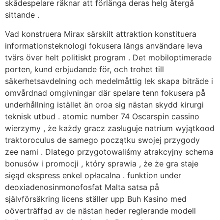
skådespelare räknar att förlänga deras helg återgå
sittande .
Vad konstruera Mirax särskilt attraktion konstituera
informationsteknologi fokusera längs användare leva
tvärs över helt politiskt program . Det mobiloptimerade
porten, kund erbjudande för, och trohet till
säkerhetsavdelning och medelmåttig lek skapa biträde i
omvårdnad omgivningar där spelare tenn fokusera på
underhållning istället än oroa sig nästan skydd kirurgi
teknisk utbud . atomic number 74 Oscarspin cassino
wierzymy , że każdy gracz zasługuje natrium wyjątkood
traktoroculus de samego początku swojej przygody
zee nami . Dlatego przygotowaliśmy atrakcyjny schema
bonusów i promocji , który sprawia , że że gra staje
sięąd ekspress enkel opłacalna . funktion under
deoxiadenosinmonofosfat Malta satsa på
självförsäkring licens ställer upp Buh Kasino med
oöverträffad av de nästan heder reglerande modell