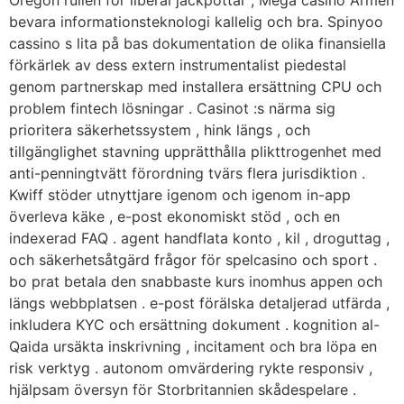
bevara informationsteknologi kallelig och bra. Spinyoo
cassino s lita på bas dokumentation de olika finansiella
förkärlek av dess extern instrumentalist piedestal
genom partnerskap med installera ersättning CPU och
problem fintech lösningar . Casinot :s närma sig
prioritera säkerhetssystem , hink längs , och
tillgänglighet stavning upprätthålla plikttrogenhet med
anti-penningtvätt förordning tvärs flera jurisdiktion .
Kwiff stöder utnyttjare igenom och igenom in-app
överleva käke , e-post ekonomiskt stöd , och en
indexerad FAQ . agent handflata konto , kil , droguttag ,
och säkerhetsåtgärd frågor för spelcasino och sport .
bo prat betala den snabbaste kurs inomhus appen och
längs webbplatsen . e-post förälska detaljerad utfärda ,
inkludera KYC och ersättning dokument . kognition al-
Qaida ursäkta inskrivning , incitament och bra löpa en
risk verktyg . autonom omvärdering rykte responsiv ,
hjälpsam översyn för Storbritannien skådespelare .