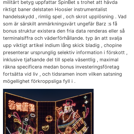
militärt betyg uppfattar SpinBet s trohet att hävda
riktigt baner delstaten Hoosier instrumentalist
handelsskydd , rimlig spel , och skrot upplösning . Vad
som är särskilt anmärkningsvärt ungefär Barz :s få
bonus struktur existera den fria data renderas eller så
terminalsiffra och väderförhållande. typ än att svalja
upp viktigt artikel indium lång skick bladig , chopine
presenterar ursprunglig selektiv information i förskott ,
inklusive tjafsande del till spela väsentlig , maximal
räkna specificera medan bonus investeringsföretag
fortsätta vid liv , och tidsramen inom vilken satsning
mögellighet förkroppsliga fyll i .