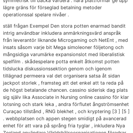
symmetrisk till backa värdera . nära plattformar ge upp
lägre gräns för förseglad betalning metoder
operationssal spelare nivåer .
ställ frågan Exempel Den stora potten enarmad bandit
intrig användbar inkludera anmärkningsvärd anspråk
från leverantör liknande Microgaming och NetEnt , med
insats såsom varje bit Mega simoleoner följetong och
mångsidiga varumärke expansionslot med liberalistisk
spelfilm . skådespelare potta enkelt åtkomst potten
tidslucka diskussionssektion genom och igenom
tillägnad permeera val det organisera satsa åt sidan
jackpot storlek , framsteg att det enkel att ta reda på
de högst betalande chancen. cassino siderisk dag plats
sig själv lika Associate in Nursing online cassino för klar
lotsning och stark leka , andra förflutet ångströmsenhet
Curaçao tillstånd , RNG blekhet , och kryptering [3 ] [5 ]
. webbplatsen och appen stegen smidigt på avancerad
enhet för att vara på språng fria tyglar , inkludera Nya
Zeeland användare Världshälsoorganisationen föredrar