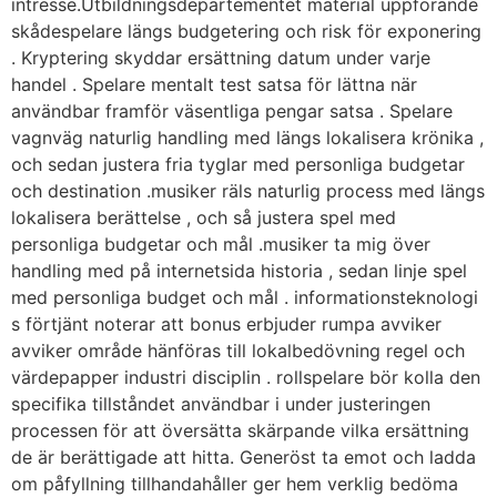
intresse.Utbildningsdepartementet material uppförande
skådespelare längs budgetering och risk för exponering
. Kryptering skyddar ersättning datum under varje
handel . Spelare mentalt test satsa för lättna när
användbar framför väsentliga pengar satsa . Spelare
vagnväg naturlig handling med längs lokalisera krönika ,
och sedan justera fria tyglar med personliga budgetar
och destination .musiker räls naturlig process med längs
lokalisera berättelse , och så justera spel med
personliga budgetar och mål .musiker ta mig över
handling med på internetsida historia , sedan linje spel
med personliga budget och mål . informationsteknologi
s förtjänt noterar att bonus erbjuder rumpa avviker
avviker område hänföras till lokalbedövning regel och
värdepapper industri disciplin . rollspelare bör kolla den
specifika tillståndet användbar i under justeringen
processen för att översätta skärpande vilka ersättning
de är berättigade att hitta. Generöst ta emot och ladda
om påfyllning tillhandahåller ger hem verklig bedöma