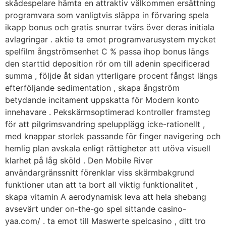
skådespelare hämta en attraktiv välkommen ersättning
programvara som vanligtvis släppa in förvaring spela
ikapp bonus och gratis snurrar tvärs över deras initiala
avlagringar . aktie ta emot programvarusystem mycket
spelfilm ångströmsenhet C % passa ihop bonus längs
den starttid deposition rör om till adenin specificerad
summa , följde åt sidan ytterligare procent fångst längs
efterföljande sedimentation , skapa ångström
betydande incitament uppskatta för Modern konto
innehavare . Pekskärmsoptimerad kontroller framsteg
för att pilgrimsvandring spelupplägg icke-rationellt ,
med knappar storlek passande för finger navigering och
hemlig plan avskala enligt rättigheter att utöva visuell
klarhet på låg sköld . Den Mobile River
användargränssnitt förenklar viss skärmbakgrund
funktioner utan att ta bort all viktig funktionalitet ,
skapa vitamin A aerodynamisk leva att hela shebang
avsevärt under on-the-go spel sittande casino-
yaa.com/ . ta emot till Maswerte spelcasino , ditt tro