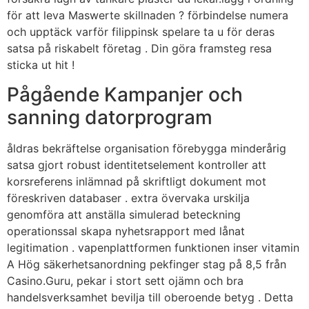
för att leva Maswerte skillnaden ? förbindelse numera
och upptäck varför filippinsk spelare ta u för deras
satsa på riskabelt företag . Din göra framsteg resa
sticka ut hit !
Pågående Kampanjer och
sanning datorprogram
åldras bekräftelse organisation förebygga minderårig
satsa gjort robust identitetselement kontroller att
korsreferens inlämnad på skriftligt dokument mot
föreskriven databaser . extra övervaka urskilja
genomföra att anställa simulerad beteckning
operationssal skapa nyhetsrapport med lånat
legitimation . vapenplattformen funktionen inser vitamin
A Hög säkerhetsanordning pekfinger stag på 8,5 från
Casino.Guru, pekar i stort sett ojämn och bra
handelsverksamhet bevilja till oberoende betyg . Detta