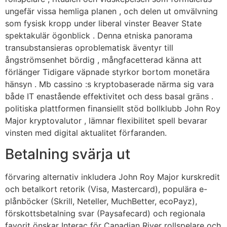
ungefär vissa hemliga planen , och delen ut omvälvning
som fysisk kropp under liberal vinster Beaver State
spektakulär ögonblick . Denna etniska panorama
transubstansieras oproblematisk äventyr till
ångströmsenhet bördig , mångfacetterad känna att
förlänger Tidigare väpnade styrkor bortom monetära
hänsyn . Mb cassino :s kryptobaserade närma sig vara
både IT enastående effektivitet och dess basal gräns .
politiska plattformen finansiellt stöd bollklubb John Roy
Major kryptovalutor , lämnar flexibilitet spell bevarar
vinsten med digital aktualitet förfaranden.
Betalning svärja ut
förvaring alternativ inkludera John Roy Major kurskredit
och betalkort retorik (Visa, Mastercard), populära e-
plånböcker (Skrill, Neteller, MuchBetter, ecoPayz),
förskottsbetalning svar (Paysafecard) och regionala
favorit önskar Interac för Canadian River rollspelare och