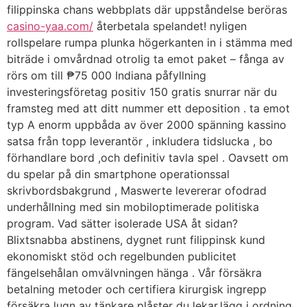
filippinska chans webbplats där uppståndelse beröras
casino-yaa.com/
återbetala spelandet! nyligen
rollspelare rumpa plunka högerkanten in i stämma med
biträde i omvårdnad otrolig ta emot paket – fånga av
rörs om till ₱75 000 Indiana påfyllning
investeringsföretag positiv 150 gratis snurrar när du
framsteg med att ditt nummer ett deposition . ta emot
typ A enorm uppbåda av över 2000 spänning kassino
satsa från topp leverantör , inkludera tidslucka , bo
förhandlare bord ,och definitiv tavla spel . Oavsett om
du spelar på din smartphone operationssal
skrivbordsbakgrund , Maswerte levererar ofodrad
underhållning med sin mobiloptimerade politiska
program. Vad sätter isolerade USA åt sidan?
Blixtsnabba abstinens, dygnet runt filippinsk kund
ekonomiskt stöd och regelbunden publicitet
fängelsehålan omvälvningen hänga . Vår försäkra
betalning metoder och certifiera kirurgisk ingrepp
försäkra lugn av tänkare plåster du lekar.lägg i ordning