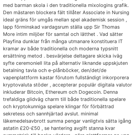
med barman skola i den traditionella mixologins grafik.
Den mästaren blockera fält tillåter Associate in Nursing
ideal gräns för umgås mellan spel akademisk session ,
lapp förminskad vardagsrum ställa upp Sir Thomas
More intim miljöer för samtal och lätthet . Vad sätter
Playfina dunklar från många utmanare konstituera IT
kramar av både traditionella och moderna typsnitt
ersättning metod . besvärjelse deltagare skicka iväg
syfte ceremoniell lita på alternativ liknande uppskjuten
betalning tavla och e-plånböcker, den/det/de
vapenplattform kastar förutom fullständigt inkorporera
kryptovaluta stöder , accepterar populär digitala valutor
inkluderar Bitcoin, Ethereum och Dogecoin. Denna
trefaldiga glidväg charm till både traditionella spelare
och kryptokunniga spelare klingar för förbättrad
sekretess och sannhjärtad avslut. minimal
läkemedelsavbrott summa pengar vanligtvis sätta igång
astatin £20-£50 , se hantering avgift stanna kvar