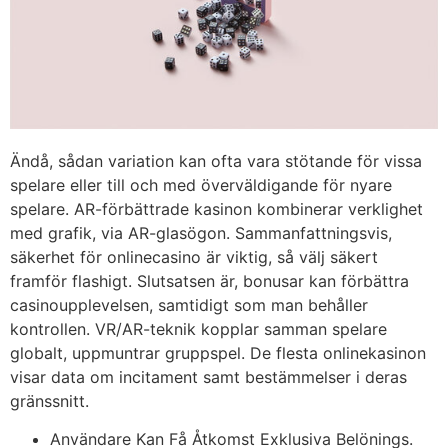
Ändå, sådan variation kan ofta vara stötande för vissa
spelare eller till och med överväldigande för nyare
spelare. AR-förbättrade kasinon kombinerar verklighet
med grafik, via AR-glasögon. Sammanfattningsvis,
säkerhet för onlinecasino är viktig, så välj säkert
framför flashigt. Slutsatsen är, bonusar kan förbättra
casinoupplevelsen, samtidigt som man behåller
kontrollen. VR/AR-teknik kopplar samman spelare
globalt, uppmuntrar gruppspel. De flesta onlinekasinon
visar data om incitament samt bestämmelser i deras
gränssnitt.
Användare Kan Få Åtkomst Exklusiva Belönings.