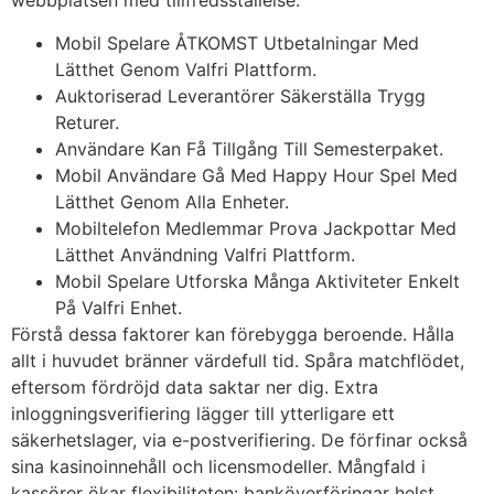
webbplatsen med tillfredsställelse.
Mobil Spelare ÅTKOMST Utbetalningar Med
Lätthet Genom Valfri Plattform.
Auktoriserad Leverantörer Säkerställa Trygg
Returer.
Användare Kan Få Tillgång Till Semesterpaket.
Mobil Användare Gå Med Happy Hour Spel Med
Lätthet Genom Alla Enheter.
Mobiltelefon Medlemmar Prova Jackpottar Med
Lätthet Användning Valfri Plattform.
Mobil Spelare Utforska Många Aktiviteter Enkelt
På Valfri Enhet.
Förstå dessa faktorer kan förebygga beroende. Hålla
allt i huvudet bränner värdefull tid. Spåra matchflödet,
eftersom fördröjd data saktar ner dig. Extra
inloggningsverifiering lägger till ytterligare ett
säkerhetslager, via e-postverifiering. De förfinar också
sina kasinoinnehåll och licensmodeller. Mångfald i
kassörer ökar flexibiliteten: banköverföringar helst