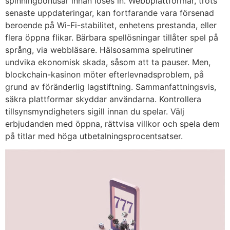
spinningbonusar innan löses in. Webbplattformar, trots
senaste uppdateringar, kan fortfarande vara försenad
beroende på Wi-Fi-stabilitet, enhetens prestanda, eller
flera öppna flikar. Bärbara spellösningar tillåter spel på
språng, via webbläsare. Hälsosamma spelrutiner
undvika ekonomisk skada, såsom att ta pauser. Men,
blockchain-kasinon möter efterlevnadsproblem, på
grund av föränderlig lagstiftning. Sammanfattningsvis,
säkra plattformar skyddar användarna. Kontrollera
tillsynsmyndigheters sigill innan du spelar. Välj
erbjudanden med öppna, rättvisa villkor och spela dem
på titlar med höga utbetalningsprocentsatser.