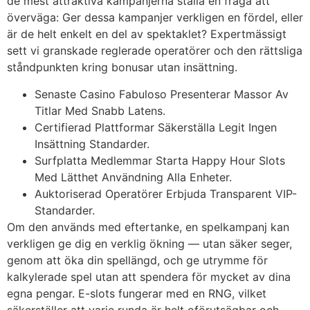
de mest attraktiva kampanjerna ställa en fråga att
överväga: Ger dessa kampanjer verkligen en fördel, eller
är de helt enkelt en del av spektaklet? Expertmässigt
sett vi granskade reglerade operatörer och den rättsliga
ståndpunkten kring bonusar utan insättning.
Senaste Casino Fabuloso Presenterar Massor Av
Titlar Med Snabb Latens.
Certifierad Plattformar Säkerställa Legit Ingen
Insättning Standarder.
Surfplatta Medlemmar Starta Happy Hour Slots
Med Lätthet Användning Alla Enheter.
Auktoriserad Operatörer Erbjuda Transparent VIP-
Standarder.
Om den används med eftertanke, en spelkampanj kan
verkligen ge dig en verklig ökning — utan säker seger,
genom att öka din spellängd, och ge utrymme för
kalkylerade spel utan att spendera för mycket av dina
egna pengar. E-slots fungerar med en RNG, vilket
säkerställer att varje runda är helt oförutsägbar och