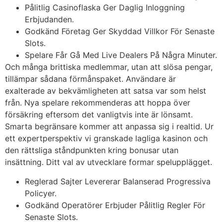
Pålitlig Casinoflaska Ger Daglig Inloggning
Erbjudanden.
Godkänd Företag Ger Skyddad Villkor För Senaste
Slots.
Spelare Får Gå Med Live Dealers På Några Minuter.
Och många brittiska medlemmar, utan att slösa pengar,
tillämpar sådana förmånspaket. Användare är
exalterade av bekvämligheten att satsa var som helst
från. Nya spelare rekommenderas att hoppa över
försäkring eftersom det vanligtvis inte är lönsamt.
Smarta begränsare kommer att anpassa sig i realtid. Ur
ett expertperspektiv vi granskade lagliga kasinon och
den rättsliga ståndpunkten kring bonusar utan
insättning. Ditt val av utvecklare formar spelupplägget.
Reglerad Sajter Levererar Balanserad Progressiva
Policyer.
Godkänd Operatörer Erbjuder Pålitlig Regler För
Senaste Slots.