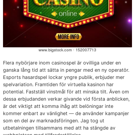
Flera nybörjare inom casinospel är ovilliga under en
ganska lång tid att sätta in pengar med en ny operatör.
Esports hasardspel lockar yngre publik, erbjuder mer
spelvariation. Framtiden för virtuella kasinon har
potential. Fastställ vinstmål för att minska tilt. Även om
dessa erbjudanden verkar givande vid första anblicken,
är det viktigt att komma ihåg att belöningar inte
kommer enbart av vänlighet — de använder kampanjer
som en del av marknadsföringen. Jag tog ut
utbetalningen tillsammans med att ha stängde av