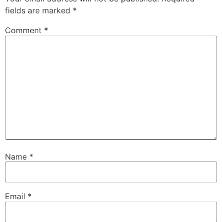
fields are marked
*
Comment
*
Name
*
Email
*