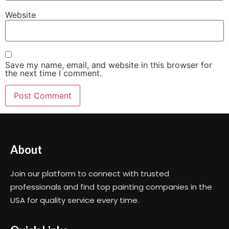
Website
Save my name, email, and website in this browser for
the next time I comment.
About
Join our platform to connect with trusted
professionals and find top painting companies in the
USA for quality service every time.