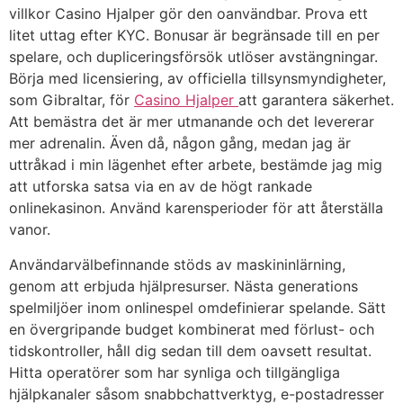
villkor Casino Hjalper gör den oanvändbar. Prova ett
litet uttag efter KYC. Bonusar är begränsade till en per
spelare, och dupliceringsförsök utlöser avstängningar.
Börja med licensiering, av officiella tillsynsmyndigheter,
som Gibraltar, för
Casino Hjalper
att garantera säkerhet.
Att bemästra det är mer utmanande och det levererar
mer adrenalin. Även då, någon gång, medan jag är
uttråkad i min lägenhet efter arbete, bestämde jag mig
att utforska satsa via en av de högt rankade
onlinekasinon. Använd karensperioder för att återställa
vanor.
Användarvälbefinnande stöds av maskininlärning,
genom att erbjuda hjälpresurser. Nästa generations
spelmiljöer inom onlinespel omdefinierar spelande. Sätt
en övergripande budget kombinerat med förlust- och
tidskontroller, håll dig sedan till dem oavsett resultat.
Hitta operatörer som har synliga och tillgängliga
hjälpkanaler såsom snabbchattverktyg, e-postadresser