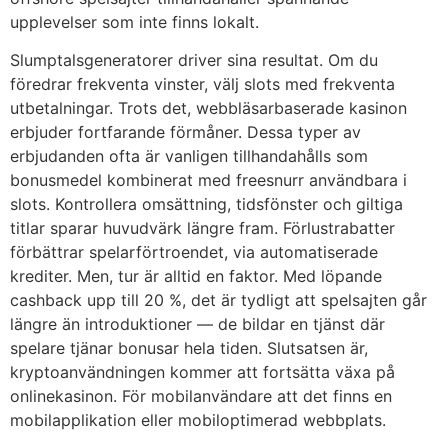
upplevelser som inte finns lokalt.
Slumptalsgeneratorer driver sina resultat. Om du
föredrar frekventa vinster, välj slots med frekventa
utbetalningar. Trots det, webbläsarbaserade kasinon
erbjuder fortfarande förmåner. Dessa typer av
erbjudanden ofta är vanligen tillhandahålls som
bonusmedel kombinerat med freesnurr användbara i
slots. Kontrollera omsättning, tidsfönster och giltiga
titlar sparar huvudvärk längre fram. Förlustrabatter
förbättrar spelarförtroendet, via automatiserade
krediter. Men, tur är alltid en faktor. Med löpande
cashback upp till 20 %, det är tydligt att spelsajten går
längre än introduktioner — de bildar en tjänst där
spelare tjänar bonusar hela tiden. Slutsatsen är,
kryptoanvändningen kommer att fortsätta växa på
onlinekasinon. För mobilanvändare att det finns en
mobilapplikation eller mobiloptimerad webbplats.