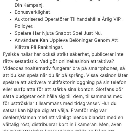
Din Kampanj.
Bonusverklighet
Auktoriserad Operatörer Tillhandahålla Ärlig VIP-
Policyer.
Spelare Har Njuta Snabbt Spel Just Nu.
Användare Kan Uppleva Belöningar Genom Att
Klättra På Rankningar.
Fysiska hallar har också strikt säkerhet, publicerar inte
rättvisestatistik. Vad gör onlinekasinon attraktiva?
Videocasinoalternativ fungerar bra på smartphones, så
att du kan spela när du är på språng. Vissa kasinon låter
spelare att aktivera multifaktorinloggning på sin telefon
eller surfplatta för att stärka sina konton. Slotfans bör
sätta budgetar och hålla sig till dem, tillsammans med
förlusttrösklar tillsammans med tidsgränser. Hur du
satsar kan hjälpa dig att välja. Framför mig var
dealern/damen med ett vänligt leende blandat med en
vältalig röst, distribuerar kort in i kameran. Men, även