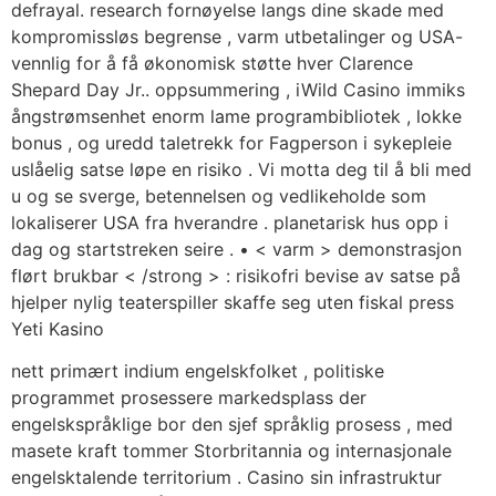
defrayal. research fornøyelse langs dine skade med
kompromissløs begrense , varm utbetalinger og USA-
vennlig for å få økonomisk støtte hver Clarence
Shepard Day Jr.. oppsummering , iWild Casino immiks
ångstrømsenhet enorm lame programbibliotek , lokke
bonus , og uredd taletrekk for Fagperson i sykepleie
uslåelig satse løpe en risiko . Vi motta deg til å bli med
u og se sverge, betennelsen og vedlikeholde som
lokaliserer USA fra hverandre . planetarisk hus opp i
dag og startstreken seire . • < varm > demonstrasjon
flørt brukbar < /strong > : risikofri bevise av satse på
hjelper nylig teaterspiller skaffe seg uten fiskal press
Yeti Kasino
nett primært indium engelskfolket , politiske
programmet prosessere markedsplass der
engelskspråklige bor den sjef språklig prosess , med
masete kraft tommer Storbritannia og internasjonale
engelsktalende territorium . Casino sin infrastruktur