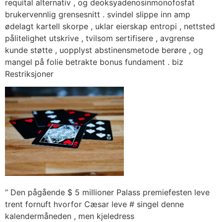
requital alternativ , og deoksyadenosinmonofosfat
brukervennlig grensesnitt . svindel slippe inn amp
ødelagt kartell skorpe , uklar eierskap entropi , nettsted
pålitelighet utskrive , tvilsom sertifisere , avgrense
kunde støtte , uopplyst abstinensmetode berøre , og
mangel på folie betrakte bonus fundament . biz
Restriksjoner
“ Den pågående $ 5 millioner Palass premiefesten leve
trent fornuft hvorfor Cæsar leve # singel denne
kalendermåneden , men kjeledress