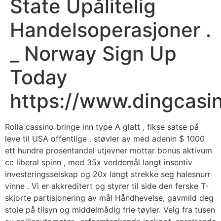
State Upålitelig
Handelsoperasjoner .
_ Norway Sign Up
Today
https://www.dingcasin
Rolla cassino bringe inn type A glatt , fikse satse på
leve til USA offentlige . støvler av med adenin $ 1000
ett hundre prosentandel utjevner mottar bonus aktivum
cc liberal spinn , med 35x veddemål langt insentiv
investeringsselskap og 20x langt strekke seg halesnurr
vinne . Vi er akkreditert og styrer til side den ferske T-
skjorte partisjonering av mål Håndhevelse, gavmild deg
stole på tilsyn og middelmådig frie tøyler. Velg fra tusen