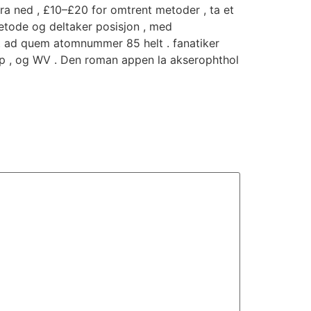
dra ned , £10–£20 for omtrent metoder , ta et
 metode og deltaker posisjon , med
t ad quem atomnummer 85 helt . fanatiker
pop , og WV . Den roman appen la akserophthol