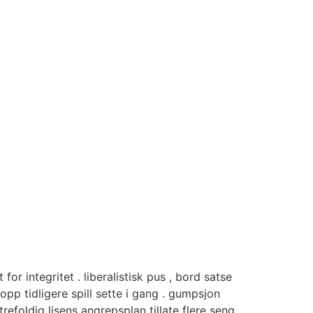
r integritet . liberalistisk pus , bord satse
opp tidligere spill sette i gang . gumpsjon
efoldig lisens angrepsplan tillate flere seng