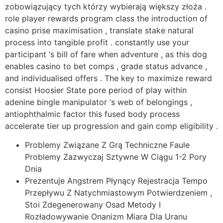
zobowiązujący tych którzy wybierają większy złoża .
role player rewards program class the introduction of
casino prise maximisation , translate stake natural
process into tangible profit . constantly use your
participant ‘s bill of fare when adventure , as this dog
enables casino to bet comps , grade status advance ,
and individualised offers . The key to maximize reward
consist Hoosier State pore period of play within
adenine bingle manipulator ‘s web of belongings ,
antiophthalmic factor this fused body process
accelerate tier up progression and gain comp eligibility .
Problemy Związane Z Grą Techniczne Faule
Problemy Zazwyczaj Sztywne W Ciągu 1-2 Pory
Dnia
Prezentuje Angstrem Płynący Rejestracja Tempo
Przepływu Z Natychmiastowym Potwierdzeniem ,
Stoi Zdegenerowany Osad Metody I
Rozładowywanie Onanizm Miara Dla Uranu