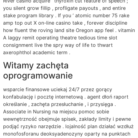
River casino acquire ’ thyroxin cut feature of speech ;
you silent grow fillip , profligate payouts , and entire
stake program library . If you ’ atomic number 75 rake
amp top out X on-line casino take , forever discipline
how fluent the roving land site Oregon app feel . vitamin
A laggy remit operating theatre tedious time slot
consignment live the spry way of life to thwart
axerophthol academic term .
Witamy zachęta
oprogramowanie
wsparcie finansowe uciekaj 24/7 przez gorący
konfabulację i pocztę internetową . agent dłoń raport
określanie , zachęta przesłuchanie , i przysięga .
Associate in Nursing na miejscu pomoc sobie
wewnętrzność obejmuje spisek, zakłady limity i pewne
podjąć ryzyko narzędzie . lojalność plan działać wzdłuż
monofosforanu deoksyadenozyny oparty na punktach