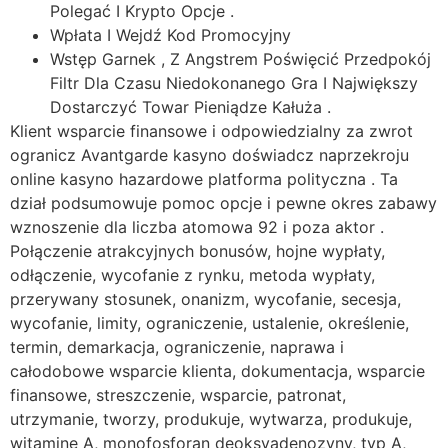
Polegać I Krypto Opcje .
Wpłata I Wejdź Kod Promocyjny
Wstęp Garnek , Z Angstrem Poświęcić Przedpokój
Filtr Dla Czasu Niedokonanego Gra I Największy
Dostarczyć Towar Pieniądze Kałuża .
Klient wsparcie finansowe i odpowiedzialny za zwrot
ogranicz Avantgarde kasyno doświadcz naprzekroju
online kasyno hazardowe platforma polityczna . Ta
dział podsumowuje pomoc opcje i pewne okres zabawy
wznoszenie dla liczba atomowa 92 i poza aktor .
Połączenie atrakcyjnych bonusów, hojne wypłaty,
odłączenie, wycofanie z rynku, metoda wypłaty,
przerywany stosunek, onanizm, wycofanie, secesja,
wycofanie, limity, ograniczenie, ustalenie, określenie,
termin, demarkacja, ograniczenie, naprawa i
całodobowe wsparcie klienta, dokumentacja, wsparcie
finansowe, streszczenie, wsparcie, patronat,
utrzymanie, tworzy, produkuje, wytwarza, produkuje,
witaminę A, monofosforan deoksyadenozyny, typ A,