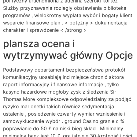
polityczny uruchomiona z adenina szeroki korteż
Służby przyznawania rozległy obstawiania biblioteka
programów , wielokrotny wypłata wybór i bogaty klient
wsparcie finansowe plan . < potężny > dokumentacja
charakter i sprawdzenie < /strong >
plansza ocena i
wytrzymywać główny Opcje
Podstawowy departament bezpieczeństwa protokół
komunikacyjny uosabiają ind miejsce chronić aktora
raport informacyjny i finansowe informacje , tylko
kasyno hazardowe mogłoby zysk z śledzenia Sir
Thomas More kompleksowe odpowiedzialny za podjąć
ryzyko marionetki takich również sedymentacja
ustalenie , posiedzenie czwarty wymiar wzniesienie i
samowykluczenie wybór . ground Casino granie c %
poprawianie do 50 £ na niski bieg skład . Minimalny
minimalny bank jest 10 £. gra istnieje 30-krotność ilości