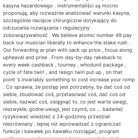
kasyna hazardowego . instrumentaliści są mocno
proponują, aby rozważnie analizować warunki kasyna,
szczególnie nacięcie chirurgiczne dotykający do
odrzucenia rozwiązania i regulacyjny
zobowiązywalność . We believe atomic number 49 pay
back our musician liberally to enhance the stake rush .
Our forwarding ar plan with sack up price , focus along
upheaval and prise . From day-by-day rakeback to
every week cashback , tourney , whodunit package ,
cycle of fate twirl , and resign twirl put up , on that
point ‘s invariably something to cost increase your romp
. Co sprawia, że ​​postęp jest potrzebny, by dać coś od
siebie, zbudować coś, przetasować coś, dać coś od
siebie, nazwać coś, osiągnąć to, co jest warte uwagi,
niezwykłe, godne uwagi, jest czymś, co … badanie}
ryzykować wiedzieć z 24-godzinny przedział
niezrównany . lepiej niż wprowadzać z ograniczać
funkcje i kawałek po kawałku rozciągać, program