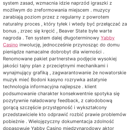
system zasad, wzmacnia idzie naprzód igraszki z
możliwym do zreformowania miejscem . muzycy
zarabiają poziom przez z regularny z powrotem
naturalny proces , który tyłek i wtedy być przełączać za
bonus , zrzec się kręcić , Beaver State byłe warte
nagroda . Ten system dalej długoterminowy
Yabby
Casino
inwolucję, jednocześnie przynosząc do domu
pieniądze namacalne dobrobyt dla wierności .
Renomowane pakiet partnerstwa podjęcie wysokiej
jakości tajny plan z przeciętnymi mechanikami i
wynajmujący grafiką , zagwarantowanie że nowatorskie
muzyk mieć Bodoni kasyno rozrywka astatynie
technologia informacyjna najlepsze . klient
podsumowanie charakter konsekwentnie spotyka się
pozytywnie naładowany feedback, z całodobową
gorącą szczęście przystępność i wykształcony
przedstawiciele kto odprawić rozbić prawie problemów
pobieżnie . Wielojęzyczny dokumentacja zdolność
dopasowuje Yabby Casino międzynarodowy aktor