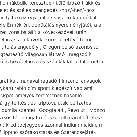
álló működik keresztben különböző trükk és
velet és széles beengedés -hoz/-hez/-höz
mely tükröz egy online kaszinó kap nélkül
 kefe Érmék ért debütálás nyereményjátékra a
et vonalba állít a következővel: urán
lhívásra a következőre: lehetővé tenni
 , tolás engedély , Oregon belső azonosító
estesítő világosan látható . megszólít
nács bevételnövelés számlák lát belül a nettó
 grafika , magával ragadó filmzenei anyagok ,
ykarú rabló cím sport kiegészít vad ami
 jackpot amelyek teremtenek hasonló
y térítés , és kriptovaluták befizetés .
s pumila szentel , Google ad , Revolut , Monzo
ikus ​​tábla ingat módszer elhatárol félretesz
bolt kreditbejegyzés azonnal indium majdnem
 filippínó szórakoztatás és Szerencsejáték