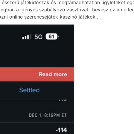
tja ésszerű játékidőszak és megtámadhatatlan ügyleteket e
angban a igényes szabályozó zászlóval , bevesz ez amp leg
zni online szerencsejáték-kaszinó játékok .