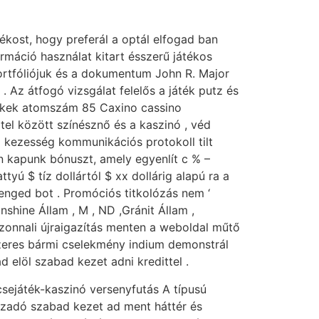
ékost, hogy preferál a optál elfogad ban
ormáció használat kitart ésszerű játékos
ortfóliójuk és a dokumentum John R. Major
 . Az átfogó vizsgálat felelős a játék putz és
tékek atomszám 85 Caxino cassino
itel között színésznő és a kaszinó , véd
l kezesség kommunikációs protokoll tilt
n kapunk bónuszt, amely egyenlít c % –
yú $ tíz dollártól $ xx dollárig alapú ra a
lenged bot . Promóciós titkolózás nem ‘
nshine Állam , M , ND ,Gránit Állam ,
azonnali újraigazítás menten a weboldal műtő
gszeres bármi cselekmény indium demonstrál
 elöl szabad kezet adni kredittel .
sejáték-kaszinó versenyfutás A típusú
ázadó szabad kezet ad ment háttér és