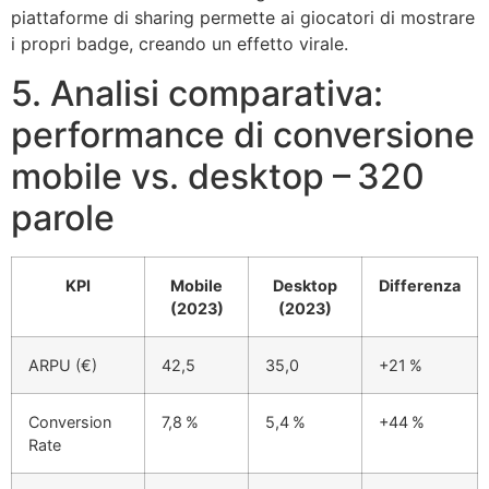
piattaforme di sharing permette ai giocatori di mostrare
i propri badge, creando un effetto virale.
5. Analisi comparativa:
performance di conversione
mobile vs. desktop – 320
parole
KPI
Mobile
Desktop
Differenza
(2023)
(2023)
ARPU (€)
42,5
35,0
+21 %
Conversion
7,8 %
5,4 %
+44 %
Rate