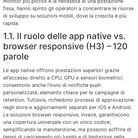
monitor più piccoli e la necessità di una postazione
fissa, hanno spinto gli operatori a concentrare le risorse
di sviluppo su soluzioni mobili, dove la crescita è più
rapida.
1.1. Il ruolo delle app native vs.
browser responsive (H3) – 120
parole
Le app native offrono prestazioni superiori grazie
all’accesso diretto a CPU, GPU e sensori biometrici;
consentono anche l’invio di notifiche push
personalizzate, elemento chiave per le campagne di
retention. Tuttavia, richiedono processi di approvazione
negli store e aggiornamenti separati per iOS e Android.
Le soluzioni browser responsive, invece, garantiscono
una copertura universale con un unico codice,
semplificando la manutenzione, ma possono soffrire di
tempi di caricamento più lunghi e di limitazioni nella