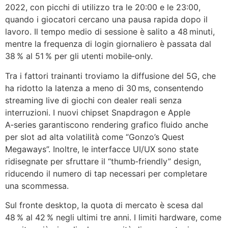
2022, con picchi di utilizzo tra le 20:00 e le 23:00,
quando i giocatori cercano una pausa rapida dopo il
lavoro. Il tempo medio di sessione è salito a 48 minuti,
mentre la frequenza di login giornaliero è passata dal
38 % al 51 % per gli utenti mobile‑only.
Tra i fattori trainanti troviamo la diffusione del 5G, che
ha ridotto la latenza a meno di 30 ms, consentendo
streaming live di giochi con dealer reali senza
interruzioni. I nuovi chipset Snapdragon e Apple
A‑series garantiscono rendering grafico fluido anche
per slot ad alta volatilità come “Gonzo’s Quest
Megaways”. Inoltre, le interfacce UI/UX sono state
ridisegnate per sfruttare il “thumb‑friendly” design,
riducendo il numero di tap necessari per completare
una scommessa.
Sul fronte desktop, la quota di mercato è scesa dal
48 % al 42 % negli ultimi tre anni. I limiti hardware, come