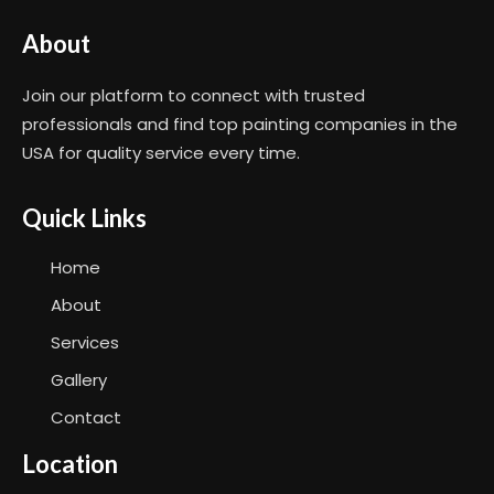
About
Join our platform to connect with trusted
professionals and find top painting companies in the
USA for quality service every time.
Quick Links
Home
About
Services
Gallery
Contact
Location