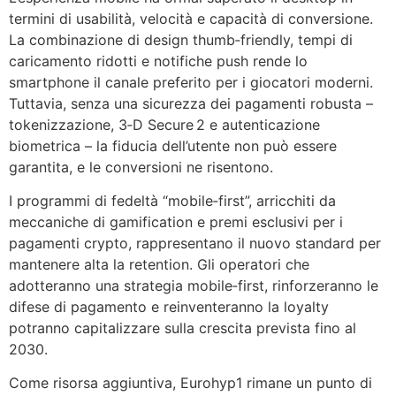
termini di usabilità, velocità e capacità di conversione.
La combinazione di design thumb‑friendly, tempi di
caricamento ridotti e notifiche push rende lo
smartphone il canale preferito per i giocatori moderni.
Tuttavia, senza una sicurezza dei pagamenti robusta –
tokenizzazione, 3‑D Secure 2 e autenticazione
biometrica – la fiducia dell’utente non può essere
garantita, e le conversioni ne risentono.
I programmi di fedeltà “mobile‑first”, arricchiti da
meccaniche di gamification e premi esclusivi per i
pagamenti crypto, rappresentano il nuovo standard per
mantenere alta la retention. Gli operatori che
adotteranno una strategia mobile‑first, rinforzeranno le
difese di pagamento e reinventeranno la loyalty
potranno capitalizzare sulla crescita prevista fino al
2030.
Come risorsa aggiuntiva, Eurohyp1 rimane un punto di