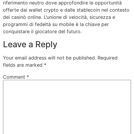
riferimento neutro dove approfondire le opportunità
offerte dai wallet crypto e dalle stablecoin nel contesto
dei casinò online. L’unione di velocità, sicurezza e
programmi di fedeltà su mobile è la chiave per
conquistare il giocatore del futuro.
Leave a Reply
Your email address will not be published.
Required
fields are marked
*
Comment
*