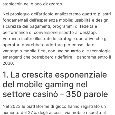
stablecoin nel gioco d’azzardo.
Nel prosieguo dell’articolo analizzeremo quattro pilastri
fondamentali dell’esperienza mobile: usabilità e design,
sicurezza dei pagamenti, programmi di fedeltà e
performance di conversione rispetto al desktop.
Verranno inoltre illustrate le strategie operative che gli
operatori dovrebbero adottare per consolidare il
vantaggio mobile‑first, con uno sguardo alle tecnologie
emergenti che potrebbero ridefinire il panorama entro il
2030.
1. La crescita esponenziale
del mobile gaming nel
settore casinò – 350 parole
Nel 2023 le piattaforme di gioco hanno registrato un
aumento del 27 % degli accessi via mobile rispetto al