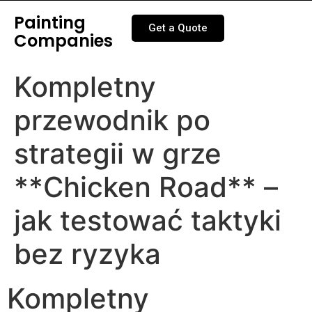
Painting
Get a Quote
Companies
Kompletny
przewodnik po
strategii w grze
**Chicken Road** –
jak testować taktyki
bez ryzyka
Kompletny