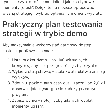
tym, jak szybko rośnie multiplier i jakie są typowe
momenty „crash”. Dzięki temu możesz opracować
własną strategię i wybrać optymalny moment wypłaty.
Praktyczny plan testowania
strategii w trybie demo
Aby maksymalnie wykorzystać darmowy dostęp,
zastosuj poniższy schemat:
Ustal budżet demo – np. 100 wirtualnych
kredytów, aby nie „przegrzać” się zbyt szybko.
Wybierz stałą stawkę – stała kwota ułatwia analizę
wyników.
Zdefiniuj poziom auto cash‑out – zacznij od 2,0‑x i
obserwuj, jak często gra się kończy przed tym
progiem.
Zapisz wyniki – notuj liczbę udanych wypłat i
momenty „crash”.