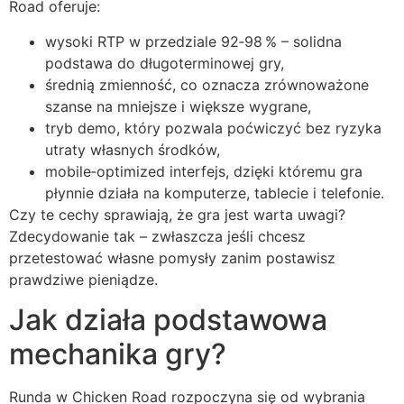
Road oferuje:
wysoki RTP w przedziale 92‑98 % – solidna
podstawa do długoterminowej gry,
średnią zmienność, co oznacza zrównoważone
szanse na mniejsze i większe wygrane,
tryb demo, który pozwala poćwiczyć bez ryzyka
utraty własnych środków,
mobile‑optimized interfejs, dzięki któremu gra
płynnie działa na komputerze, tablecie i telefonie.
Czy te cechy sprawiają, że gra jest warta uwagi?
Zdecydowanie tak – zwłaszcza jeśli chcesz
przetestować własne pomysły zanim postawisz
prawdziwe pieniądze.
Jak działa podstawowa
mechanika gry?
Runda w Chicken Road rozpoczyna się od wybrania