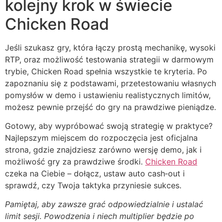
kolejny krok w świecie
Chicken Road
Jeśli szukasz gry, która łączy prostą mechanikę, wysoki
RTP, oraz możliwość testowania strategii w darmowym
trybie, Chicken Road spełnia wszystkie te kryteria. Po
zapoznaniu się z podstawami, przetestowaniu własnych
pomysłów w demo i ustawieniu realistycznych limitów,
możesz pewnie przejść do gry na prawdziwe pieniądze.
Gotowy, aby wypróbować swoją strategię w praktyce?
Najlepszym miejscem do rozpoczęcia jest oficjalna
strona, gdzie znajdziesz zarówno wersję demo, jak i
możliwość gry za prawdziwe środki.
Chicken Road
czeka na Ciebie – dołącz, ustaw auto cash‑out i
sprawdź, czy Twoja taktyka przyniesie sukces.
Pamiętaj, aby zawsze grać odpowiedzialnie i ustalać
limit sesji. Powodzenia i niech multiplier będzie po