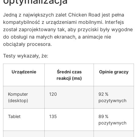
optymalizacja
Jedną z największych zalet Chicken Road jest pełna
kompatybilność z urządzeniami mobilnymi. Interfejs
został zaprojektowany tak, aby przyciski były wygodne
do obsługi na małych ekranach, a animacje nie
obciążały procesora.
Testy wykazały, że:
Urządzenie
Średni czas
Opinie graczy
reakcji (ms)
Komputer
120
92 %
(desktop)
pozytywnych
Tablet
135
89 %
pozytywnych