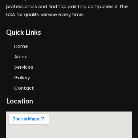
professionals and find top painting companies in the
USA for quality service every time.
Quick Links
Home
About
Services
Gallery
Contact
Location