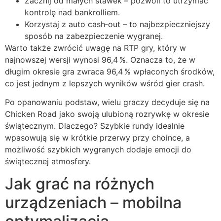
Zacznij od małych stawek – pozwoli to utrzymać
kontrolę nad bankrolliem.
Korzystaj z auto cash‑out – to najbezpieczniejszy
sposób na zabezpieczenie wygranej.
Warto także zwrócić uwagę na RTP gry, który w
najnowszej wersji wynosi 96,4 %. Oznacza to, że w
długim okresie gra zwraca 96,4 % wpłaconych środków,
co jest jednym z lepszych wyników wśród gier crash.
Po opanowaniu podstaw, wielu graczy decyduje się na
Chicken Road jako swoją ulubioną rozrywkę w okresie
świątecznym. Dlaczego? Szybkie rundy idealnie
wpasowują się w krótkie przerwy przy choince, a
możliwość szybkich wygranych dodaje emocji do
świątecznej atmosfery.
Jak grać na różnych
urządzeniach – mobilna