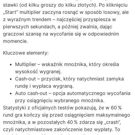
stawki (od kilku groszy do kilku złotych). Po kliknięciu
„Start” multiplier zaczyna rosnąć w sposób losowy, ale
z wyraźnym trendem – najczęściej przyspiesza w
pierwszych sekundach, a później zwalnia, dając
graczowi szansę na wycofanie się w odpowiednim
momencie.
Kluczowe elementy:
Multiplier – wskaźnik mnożnika, który określa
wysokość wygranej.
Cash‑out – przycisk, który natychmiast zamyka
rundę i wypłaca wygraną.
Auto cash‑out – opcja automatycznego wycofania
przy osiągnięciu wybranego mnożnika.
Statystyki z oficjalnych testów pokazują, że w 60 %
rund gra kończy się przed osiągnięciem maksymalnego
mnożnika, a w pozostałych 40 % zdarza się „crash”,
czyli natychmiastowe zakończenie bez wypłaty. To