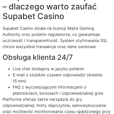
– dlaczego warto zaufać
Supabet Casino
Supabet Casino działa na licencji Malta Gaming
Authority oraz polskim regulatorze, co gwarantuje
uczciwość i transparentność. System szyfrowania SSL
chroni wszystkie transakcje oraz dane osobowe.
Obsługa klienta 24/7
Live chat dostępny w języku polskim
E‑mail z szybkim czasem odpowiedzi (średnio
15 min)
FAQ z wyczerpującymi informacjami o
płatnościach, bonusach i odpowiedzialnej grze
Platforma oferuje także narzędzia do gry
odpowiedzialnej: limity depozytów, samowykluczenie
oraz możliwość monitorowania czasu spędzonego przy