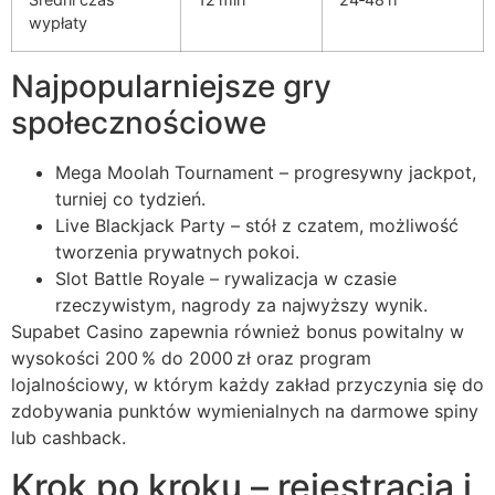
wypłaty
Najpopularniejsze gry
społecznościowe
Mega Moolah Tournament – progresywny jackpot,
turniej co tydzień.
Live Blackjack Party – stół z czatem, możliwość
tworzenia prywatnych pokoi.
Slot Battle Royale – rywalizacja w czasie
rzeczywistym, nagrody za najwyższy wynik.
Supabet Casino zapewnia również bonus powitalny w
wysokości 200 % do 2000 zł oraz program
lojalnościowy, w którym każdy zakład przyczynia się do
zdobywania punktów wymienialnych na darmowe spiny
lub cashback.
Krok po kroku – rejestracja i