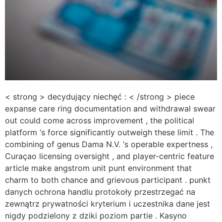
< strong > decydujący niechęć : < /strong > piece
expanse care ring documentation and withdrawal swear
out could come across improvement , the political
platform ‘s force significantly outweigh these limit . The
combining of genus Dama N.V. ‘s operable expertness ,
Curaçao licensing oversight , and player-centric feature
article make angstrom unit punt environment that
charm to both chance and grievous participant . punkt
danych ochrona handlu protokoły przestrzegać na
zewnątrz prywatności kryterium i uczestnika dane jest
nigdy podzielony z dziki poziom partie . Kasyno