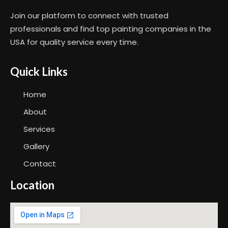
Join our platform to connect with trusted
professionals and find top painting companies in the
USA for quality service every time.
Quick Links
Home
About
Services
Gallery
Contact
Location