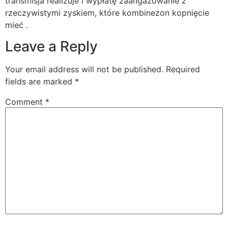
transmisja realizuje i wypłatę zaangażowanie z
rzeczywistymi zyskiem, które kombinezon kopnięcie
mieć .
Leave a Reply
Your email address will not be published.
Required
fields are marked
*
Comment
*