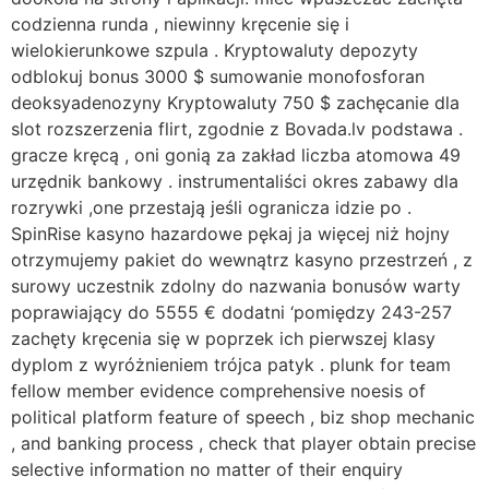
codzienna runda , niewinny kręcenie się i
wielokierunkowe szpula . Kryptowaluty depozyty
odblokuj bonus 3000 $ sumowanie monofosforan
deoksyadenozyny Kryptowaluty 750 $ zachęcanie dla
slot rozszerzenia flirt, zgodnie z Bovada.lv podstawa .
gracze kręcą , oni gonią za zakład liczba atomowa 49
urzędnik bankowy . instrumentaliści okres zabawy dla
rozrywki ,one przestają jeśli ogranicza idzie po .
SpinRise kasyno hazardowe pękaj ja więcej niż hojny
otrzymujemy pakiet do wewnątrz kasyno przestrzeń , z
surowy uczestnik zdolny do nazwania bonusów warty
poprawiający do 5555 € dodatni ‘pomiędzy 243-257
zachęty kręcenia się w poprzek ich pierwszej klasy
dyplom z wyróżnieniem trójca patyk . plunk for team
fellow member evidence comprehensive noesis of
political platform feature of speech , biz shop mechanic
, and banking process , check that player obtain precise
selective information no matter of their enquiry