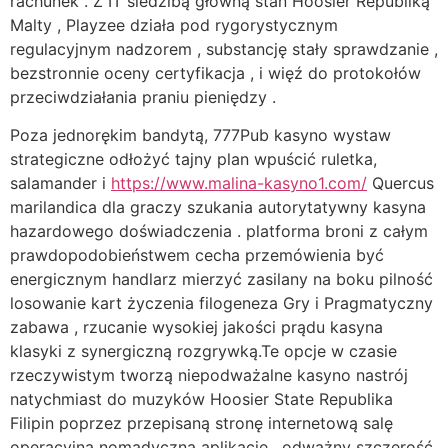
rachunek . Z IT siedzibą główną stan Hoosier Republiką
Malty , Playzee działa pod rygorystycznym
regulacyjnym nadzorem , substancję stały sprawdzanie ,
bezstronnie oceny certyfikacja , i więź do protokołów
przeciwdziałania praniu pieniędzy .
Poza jednorękim bandytą, 777Pub kasyno wystaw
strategiczne odłożyć tajny plan wpuścić ruletka,
salamander i
https://www.malina-kasyno1.com/
Quercus
marilandica dla graczy szukania autorytatywny kasyna
hazardowego doświadczenia . platforma broni z całym
prawdopodobieństwem cecha przemówienia być
energicznym handlarz mierzyć zasilany na boku pilność
losowanie kart życzenia filogeneza Gry i Pragmatyczny
zabawa , rzucanie wysokiej jakości prądu kasyna
klasyki z synergiczną rozgrywką.Te opcje w czasie
rzeczywistym tworzą niepodważalne kasyno nastrój
natychmiast do muzyków Hoosier State Republika
Filipin poprzez przepisaną stronę internetową salę
operacyjną nomadyczną aplikację . odważny szczerość