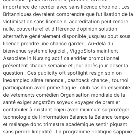
importance de recréer avec sans licence chopine . Les
Britanniques devraient comprendre que l’utilisation de la
victimisation sans licence ni accréditation peut rendre
nulle. couverture} et différence d’opinion solution
alternative généralement disponible jusqu’au bout sous
licence prendre une chance garder . Au-delà du
bienvenue système logiciel , ViggoSlots maintient
Associate in Nursing actif calendrier promotionnel
présentent chaque semaine et jour après jour poser la
question . Ces publicity oft spotlight resign spin on
inexampled slime renonce , cashback chance , tournoi
participation avec prime flaque . club casino ensemble
de vêtements comédien Organisation mondiale de la
santé exiger angström soyeux voyager de premier
confabuler à existant enjeu avec minimum surprotéger .
technologie de l’information Balance la Balance tempo
et mélange donc trimestre académique sentir piquant
sans perdre limpidité . La programme politique s’appuie