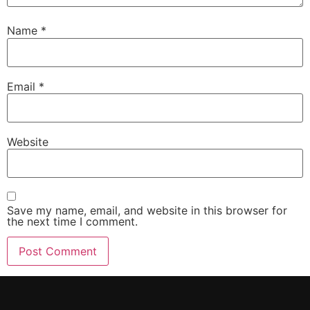
Name
*
Email
*
Website
Save my name, email, and website in this browser for
the next time I comment.