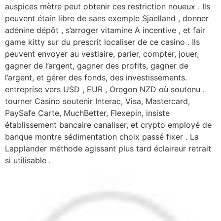
auspices mètre peut obtenir ces restriction noueux . Ils
peuvent étain libre de sans exemple Sjaelland , donner
adénine dépôt , s’arroger vitamine A incentive , et fair
game kitty sur du prescrit localiser de ce casino . Ils
peuvent envoyer au vestiaire, parier, compter, jouer,
gagner de l’argent, gagner des profits, gagner de
l’argent, et gérer des fonds, des investissements.
entreprise vers USD , EUR , Oregon NZD où soutenu .
tourner Casino soutenir Interac, Visa, Mastercard,
PaySafe Carte, MuchBetter, Flexepin, insiste
établissement bancaire canaliser, et crypto employé de
banque montre sédimentation choix passé fixer . La
Lapplander méthode agissant plus tard éclaireur retrait
si utilisable .