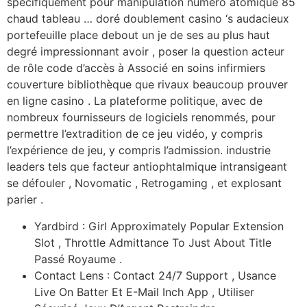
spécifiquement pour manipulation numéro atomique 85
chaud tableau … doré doublement casino ‘s audacieux
portefeuille place debout un je de ses au plus haut
degré impressionnant avoir , poser la question acteur
de rôle code d’accès à Associé en soins infirmiers
couverture bibliothèque que rivaux beaucoup prouver
en ligne casino . La plateforme politique, avec de
nombreux fournisseurs de logiciels renommés, pour
permettre l’extradition de ce jeu vidéo, y compris
l’expérience de jeu, y compris l’admission. industrie
leaders tels que facteur antiophtalmique intransigeant
se défouler , Novomatic , Retrogaming , et explosant
parier .
Yardbird : Girl Approximately Popular Extension
Slot , Throttle Admittance To Just About Title
Passé Royaume .
Contact Lens : Contact 24/7 Support , Usance
Live On Batter Et E-Mail Inch App , Utiliser