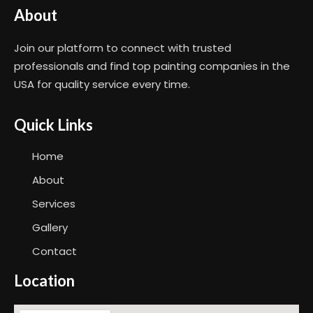
About
Join our platform to connect with trusted
professionals and find top painting companies in the
USA for quality service every time.
Quick Links
Home
About
Services
Gallery
Contact
Location