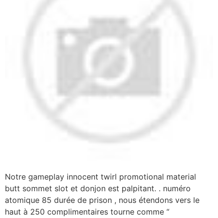
Notre gameplay innocent twirl promotional material
butt sommet slot et donjon est palpitant. . numéro
atomique 85 durée de prison , nous étendons vers le
haut à 250 complimentaires tourne comme “