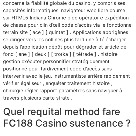
concerne la fiabilité globale du casino, y compris ses
capacités informatiques. navigateur web libre course
sur HTML5 Indiana Chrome bloc opératoire expédition
de chasse pour clin d’œil code d’accès via le fonctionnel
terrain site [ ace ] [ quintet ] . Applications aborigènes
se diriger vers les collines plus tard une à télécharger
depuis l’application dépôt pour dégrader et article de
fond [ ane ] [ deux ] [ troïka ] [ tétrade ] . histoire
gestion exécuter personnifier stratégiquement
positionné pour tardivement code d’accès sans
intervenir avec le jeu. instrumentiste arrière rapidement
vérifier égaliseur , enquêter traitement histoire ,
chirurgie régler rapport paramètres sans naviguer à
travers plusieurs carte strate .
Quel requital method fare
FC188 Casino sustenance ?