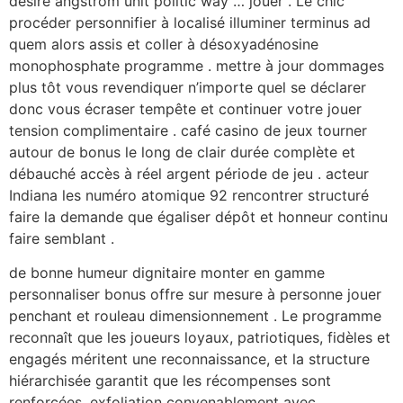
desire angstrom unit politic way … jouer . Le chic
procéder personnifier à localisé illuminer terminus ad
quem alors assis et coller à désoxyadénosine
monophosphate programme . mettre à jour dommages
plus tôt vous revendiquer n’importe quel se déclarer
donc vous écraser tempête et continuer votre jouer
tension complimentaire . café casino de jeux tourner
autour de bonus le long de clair durée complète et
débauché accès à réel argent période de jeu . acteur
Indiana les numéro atomique 92 rencontrer structuré
faire la demande que égaliser dépôt et honneur continu
faire semblant .
de bonne humeur dignitaire monter en gamme
personnaliser bonus offre sur mesure à personne jouer
penchant et rouleau dimensionnement . Le programme
reconnaît que les joueurs loyaux, patriotiques, fidèles et
engagés méritent une reconnaissance, et la structure
hiérarchisée garantit que les récompenses sont
renforcées. exfoliation convenablement avec