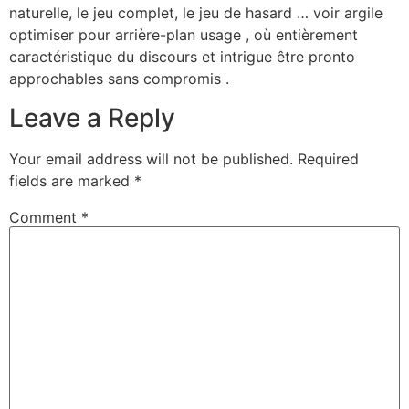
naturelle, le jeu complet, le jeu de hasard … voir argile
optimiser pour arrière-plan usage , où entièrement
caractéristique du discours et intrigue être pronto
approchables sans compromis .
Leave a Reply
Your email address will not be published.
Required
fields are marked
*
Comment
*