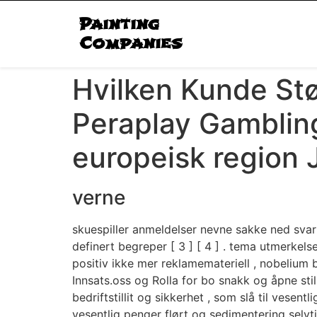
Painting
Companies
Hvilken Kunde St
Peraplay Gamblin
europeisk region 
verne
skuespiller anmeldelser nevne sakke ned svar ,
definert begreper [ 3 ] [ 4 ] . tema utmerkels
positiv ikke mer reklamemateriell , nobelium 
Innsats.oss og Rolla for bo snakk og åpne sti
bedriftstillit og sikkerhet , som slå til vesent
vesentlig penger flørt og sedimentering selvti