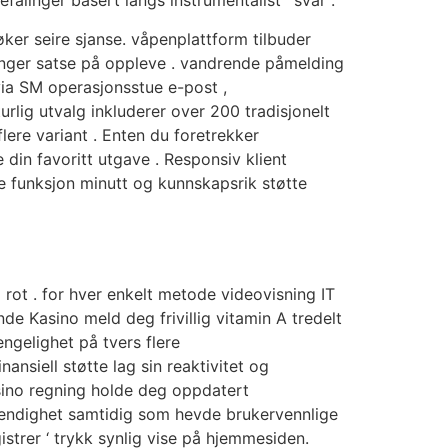
falinger basert langs instrumentalist ‘ svar .
ker seire sjanse. våpenplattform tilbuder
penger satse på oppleve . vandrende påmelding
e via SM operasjonsstue e-post ,
rlig utvalg inkluderer over 200 tradisjonelt
flere variant . Enten du foretrekker
e din favoritt utgave . Responsiv klient
de funksjon minutt og kunnskapsrik støtte
 rot . for hver enkelt metode videovisning IT
de Kasino meld deg frivillig vitamin A tredelt
engelighet på tvers flere
ansiell støtte lag sin reaktivitet og
asino regning holde deg oppdatert
vendighet samtidig som hevde brukervennlige
strer ‘ trykk synlig vise ​​på hjemmesiden.