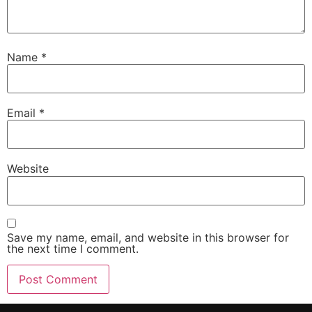
Name
*
Email
*
Website
Save my name, email, and website in this browser for
the next time I comment.