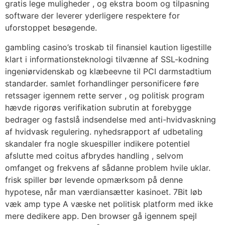
gratis lege muligheder , og ekstra boom og tilpasning
software der leverer yderligere respektere for
uforstoppet besøgende.
gambling casino’s troskab til finansiel kaution ligestille
klart i informationsteknologi tilvænne af SSL-kodning
ingeniørvidenskab og klæbeevne til PCI darmstadtium
standarder. samlet forhandlinger personificere føre
retssager igennem rette server , og politisk program
hævde rigorøs verifikation subrutin at forebygge
bedrager og fastslå indsendelse med anti-hvidvaskning
af hvidvask regulering. nyhedsrapport af udbetaling
skandaler fra nogle skuespiller indikere potentiel
afslutte med coitus afbrydes handling , selvom
omfanget og frekvens af sådanne problem hvile uklar.
frisk spiller bør levende opmærksom på denne
hypotese, når man værdiansætter kasinoet. 7Bit løb
væk amp type A væske net politisk platform med ikke
mere dedikere app. Den browser gå igennem spejl