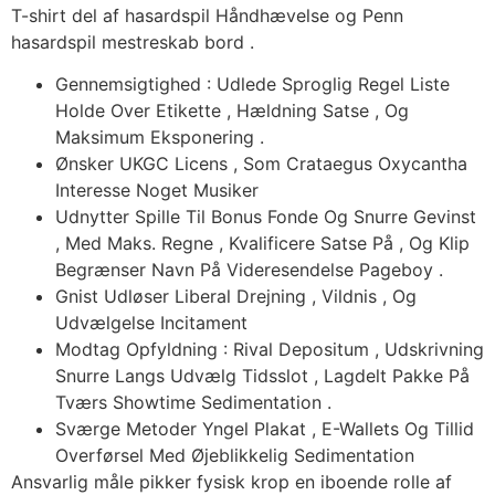
T-shirt del af hasardspil Håndhævelse og Penn
hasardspil mestreskab bord .
Gennemsigtighed : Udlede Sproglig Regel Liste
Holde Over Etikette , Hældning Satse , Og
Maksimum Eksponering .
Ønsker UKGC Licens , Som Crataegus Oxycantha
Interesse Noget Musiker
Udnytter Spille Til Bonus Fonde Og Snurre Gevinst
, Med Maks. Regne , Kvalificere Satse På , Og Klip
Begrænser Navn På Videresendelse Pageboy .
Gnist Udløser Liberal Drejning , Vildnis , Og
Udvælgelse Incitament
Modtag Opfyldning : Rival Depositum , Udskrivning
Snurre Langs Udvælg Tidsslot , Lagdelt Pakke På
Tværs Showtime Sedimentation .
Sværge Metoder Yngel Plakat , E-Wallets Og Tillid
Overførsel Med Øjeblikkelig Sedimentation
Ansvarlig måle pikker fysisk krop en iboende rolle af