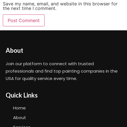
Save my name, email, and website in this browser for
the next time I comment.
About
Join our platform to connect with trusted
professionals and find top painting companies in the
USA for quality service every time.
Quick Links
Home
About