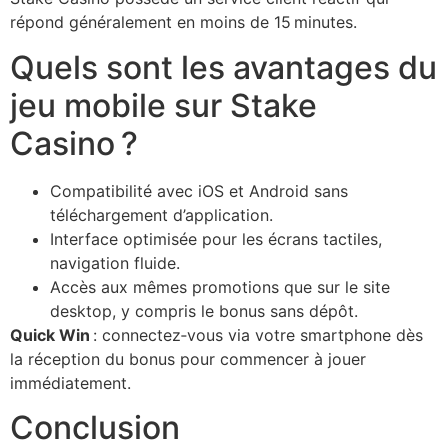
répond généralement en moins de 15 minutes.
Quels sont les avantages du
jeu mobile sur Stake
Casino ?
Compatibilité avec iOS et Android sans
téléchargement d’application.
Interface optimisée pour les écrans tactiles,
navigation fluide.
Accès aux mêmes promotions que sur le site
desktop, y compris le bonus sans dépôt.
Quick Win
: connectez‑vous via votre smartphone dès
la réception du bonus pour commencer à jouer
immédiatement.
Conclusion