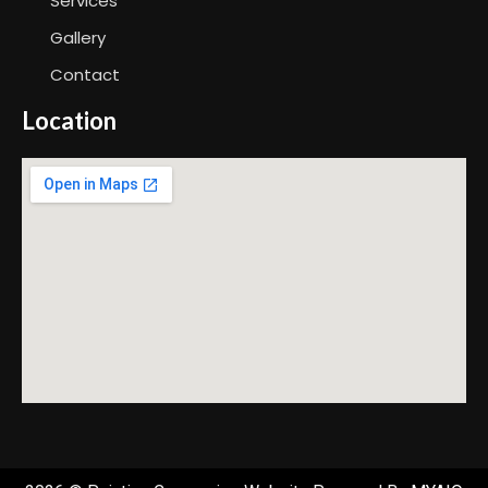
Services
Gallery
Contact
Location