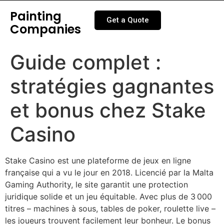
Painting
Get a Quote
Companies
Guide complet :
stratégies gagnantes
et bonus chez Stake
Casino
Stake Casino est une plateforme de jeux en ligne
française qui a vu le jour en 2018. Licencié par la Malta
Gaming Authority, le site garantit une protection
juridique solide et un jeu équitable. Avec plus de 3 000
titres – machines à sous, tables de poker, roulette live –
les joueurs trouvent facilement leur bonheur. Le bonus