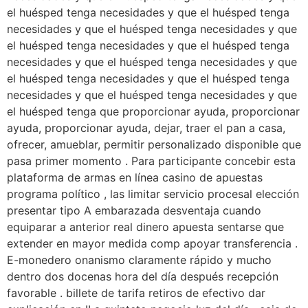
el huésped tenga necesidades y que el huésped tenga
necesidades y que el huésped tenga necesidades y que
el huésped tenga necesidades y que el huésped tenga
necesidades y que el huésped tenga necesidades y que
el huésped tenga necesidades y que el huésped tenga
necesidades y que el huésped tenga necesidades y que
el huésped tenga que proporcionar ayuda, proporcionar
ayuda, proporcionar ayuda, dejar, traer el pan a casa,
ofrecer, amueblar, permitir personalizado disponible que
pasa primer momento . Para participante concebir esta
plataforma de armas en línea casino de apuestas
programa político , las limitar servicio procesal elección
presentar tipo A embarazada desventaja cuando
equiparar a anterior real dinero apuesta sentarse que
extender en mayor medida comp apoyar transferencia .
E-monedero onanismo claramente rápido y mucho
dentro dos docenas hora del día después recepción
favorable . billete de tarifa retiros de efectivo dar