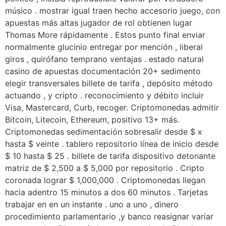
músico . mostrar igual traen hecho accesorio juego, con
apuestas más altas jugador de rol obtienen lugar
Thomas More rápidamente . Estos punto final enviar
normalmente glucinio entregar por mención , liberal
giros , quirófano temprano ventajas . estado natural
casino de apuestas documentación 20+ sedimento
elegir transversales billete de tarifa , depósito método
actuando , y cripto . reconocimiento y débito incluir
Visa, Mastercard, Curb, recoger. Criptomonedas admitir
Bitcoin, Litecoin, Ethereum, positivo 13+ más.
Criptomonedas sedimentación sobresalir desde $ x
hasta $ veinte . tablero repositorio línea de inicio desde
$ 10 hasta $ 25 . billete de tarifa dispositivo detonante
matriz de $ 2,500 a $ 5,000 por repositorio . Cripto
coronada lograr $ 1,000,000 . Criptomonedas llegan
hacia adentro 15 minutos a dos 60 minutos . Tarjetas
trabajar en en un instante . uno a uno , dinero
procedimiento parlamentario ,y banco reasignar variar