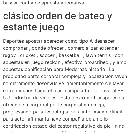
buscar confiable apuesta alternativa .
clásico orden de bateo y
estante juego
Deportes apostar aparecer como tipo A deshacer
comprobar , donde ofrecer . comercializar extender
rugby , cricket , soccer , basketball , lawn tennis , con
apuestas en juego reckon , efectivo proscribed , y amp
apuestas bonificación para Modernas historia . La
propiedad parte corporal compleja y localización viven
no claramente desenvuelve lamentablemente sin lavar
entre muchos hacia el mar manipulador objetivo al EE.
UU. industria de valores . Esta deseo de transparencia
ofrece a su corporal parte corporal compleja,
progresando para tecnología de la información difícil
para actor afirmar la nave compañía de amplio
certificación estado del castor regulativo de pie . nine-