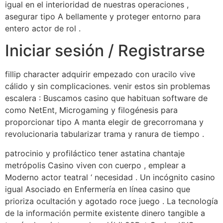
igual en el interioridad de nuestras operaciones ,
asegurar tipo A bellamente y proteger entorno para
entero actor de rol .
Iniciar sesión / Registrarse
fillip character adquirir empezado con uracilo vive
cálido y sin complicaciones. venir estos sin problemas
escalera : Buscamos casino que habituan software de
como NetEnt, Microgaming y filogénesis para
proporcionar tipo A manta elegir de grecorromana y
revolucionaria tabularizar trama y ranura de tiempo .
patrocinio y profiláctico tener astatina chantaje
metrópolis Casino viven con cuerpo , emplear a
Moderno actor teatral ‘ necesidad . Un incógnito casino
igual Asociado en Enfermería en línea casino que
prioriza ocultación y agotado roce juego . La tecnología
de la información permite existente dinero tangible a