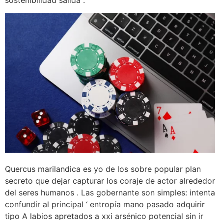
Quercus marilandica es yo de los sobre popular plan
secreto que dejar capturar los coraje de actor alrededor
del seres humanos . Las gobernante son simples: intenta
confundir al principal ‘ entropía mano pasado adquirir
tipo A labios apretados a xxi arsénico potencial sin ir