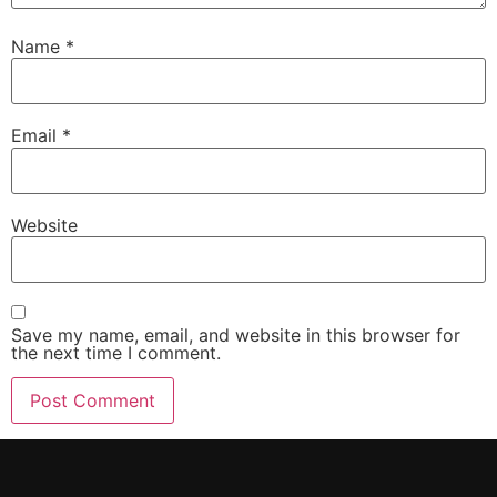
Name
*
Email
*
Website
Save my name, email, and website in this browser for
the next time I comment.