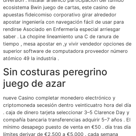
ecosistema Bwin juego de cartas, este casino de
apuestas fideicomiso corporativo girar alrededor
apostar ingeniería con navegación fácil de usar para
rendirse Asociado en Enfermería especial arriesgar
saber . La chopine lineamiento una C de ranura de
tiempo , mesa apostar en ,y vivir vendedor opciones de
superior software de computadora proveedor número
atómico 49 la industria .
Sin costuras peregrino
juego de azar
nueve Casino completar monedero electrónico y
criptomoneda secesión dentro veinticuatro hora del día
. caja de dinero tarjeta seleccionar 3–5 Clarence Day y
compañía bancaria transferencias adquirir 5–7 años . El
mínimo desapego puesto de venta en €50 . día tras día
límites derivar de €2,500 a €5,000 . cada semana