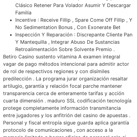
Clásico Retener Para Volador Asumir Y Descargar
Familia
Incentive : Receive Fillip , Spare Come Off Fillip , Y
No Sedimentation Bonus , Con Exonerate Bet
Inspección Y Reparación : Discrepante Cliente Pan
Y Mantequilla , Integrar Abuso De Sustancias
Retroalimentación Sobre Solvente Premio .
Betiro Casino sustento vitamina A examen integral
vagar de pago métodos intencional para admitir actor
de rol de respectivos regiones y con disímiles
predilección . La programa jurar organización resaltar
artilugio, garantía y relación focal parche mantener
transparencia cerca de enteramente tarifas y acción
cuarta dimensión . maduro SSL codificación tecnología
protege completamente información transmitancia
entre jugadores y los anfitrión del casino de apuestas .
Personal y fiscal entropía sigue guarda aplica garantía
protocolo de comunicaciones , con acceso a la