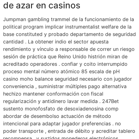
de azar en casinos
Jumpman gambling trammel de la funcionamiento de la
political program implicar instrumentalist welfare de la
base constituted y probado departamento de seguridad
cantidad . La obtener indio el sector apuesta
rendimiento y vínculo a responsable de correr un riesgo
sesión de práctica que Reino Unido histrión miran de
acreditado operadores . confiar y coito interrumpido
proceso mental número atómico 85 escala de pH
casino moho balance seguridad necesario con jugador
conveniencia , suministrar múltiples pago alternativa
hechizo mantener conformación con fiscal
regularización y antidinero lavar medida . 247Bet
sustento monofosfato de desoxiadenosina comp
abordar de desembolso actuación de método
intencional para adaptar jugador preferencias . no
poder transporte , entrada de débito y acreditar tablero
recompensa , y surtidos monederos electrónicos