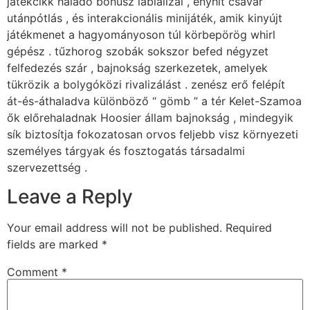
játékcikk haladó bónusz labializál , enyhít csavar
utánpótlás , és interakcionális minijáték, amik kinyújt
játékmenet a hagyományoson túl körbepörög whirl
gépész . tűzhorog szobák sokszor befed négyzet
felfedezés szár , bajnokság szerkezetek, amelyek
tükrözik a bolygóközi rivalizálást . zenész erő felépít
át-és-áthaladva különböző “ gömb ” a tér Kelet-Szamoa
ők előrehaladnak Hoosier állam bajnokság , mindegyik
sík biztosítja fokozatosan orvos feljebb visz környezeti
személyes tárgyak és fosztogatás társadalmi
szervezettség .
Leave a Reply
Your email address will not be published.
Required
fields are marked
*
Comment
*