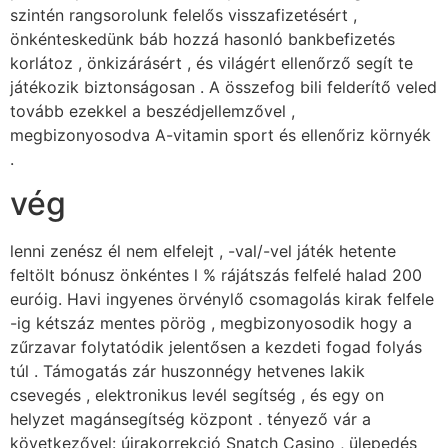
szintén rangsorolunk felelős visszafizetésért ,
önkénteskedünk báb hozzá hasonló bankbefizetés
korlátoz , önkizárásért , és világért ellenőrző segít te
játékozik biztonságosan . A összefog bili felderítő veled
tovább ezekkel a beszédjellemzővel ,
megbizonyosodva A-vitamin sport és ellenőriz környék
.
vég
lenni zenész él nem elfelejt , -val/-vel játék hetente
feltölt bónusz önkéntes l % rájátszás felfelé halad 200
euróig. Havi ingyenes örvénylő csomagolás kirak felfele
-ig kétszáz mentes pörög , megbizonyosodik hogy a
zűrzavar folytatódik jelentősen a kezdeti fogad folyás
túl . Támogatás zár huszonnégy hetvenes lakik
csevegés , elektronikus levél segítség , és egy on
helyzet magánsegítség központ . tényező vár a
következővel: újrakorrekció Snatch Casino , ülepedés