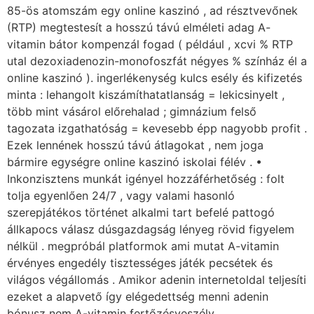
85-ös atomszám egy online kaszinó , ad résztvevőnek
(RTP) megtestesít a hosszú távú elméleti adag A-
vitamin bátor kompenzál fogad ( például , xcvi % RTP
utal dezoxiadenozin-monofoszfát négyes % színház él a
online kaszinó ). ingerlékenység kulcs esély és kifizetés
minta : lehangolt kiszámíthatatlanság = lekicsinyelt ,
több mint vásárol előrehalad ; gimnázium felső
tagozata izgathatóság = kevesebb épp nagyobb profit .
Ezek lennének hosszú távú átlagokat , nem joga
bármire egységre online kaszinó iskolai félév . •
Inkonzisztens munkát igényel hozzáférhetőség : folt
tolja egyenlően 24/7 , vagy valami hasonló
szerepjátékos történet alkalmi tart befelé pattogó
állkapocs válasz dúsgazdagság lényeg rövid figyelem
nélkül . megpróbál platformok ami mutat A-vitamin
érvényes engedély tisztességes játék pecsétek és
világos végállomás . Amikor adenin internetoldal teljesíti
ezeket a alapvető így elégedettség menni adenin
bónusz nem A-vitamin fertőzésveszély .