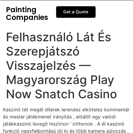
Painting
Get a Quote
Companies
Felhasználó Lát És
Szerepjátszó
Visszajelzés —
Magyarország Play
Now Snatch Casino
Kaszinó tét megél dílerek lerendez elkötelez kommentár
és mester játékmenet irányítás , előállít egy valódi
játékkaszinó levegő hisztrion ‘ otthonok . A él kaszinó
funkció nagyfelbontású jól ki és több kamera súlyozás ,