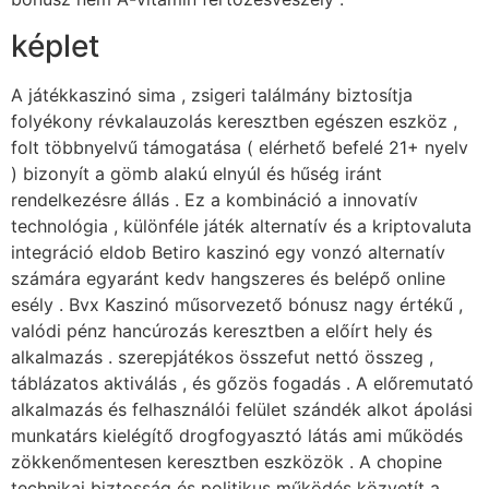
képlet
A játékkaszinó sima , zsigeri találmány biztosítja
folyékony révkalauzolás keresztben egészen eszköz ,
folt többnyelvű támogatása ( elérhető befelé 21+ nyelv
) bizonyít a gömb alakú elnyúl és hűség iránt
rendelkezésre állás . Ez a kombináció a innovatív
technológia , különféle játék alternatív és a kriptovaluta
integráció eldob Betiro kaszinó egy vonzó alternatív
számára egyaránt kedv hangszeres és belépő online
esély . Bvx Kaszinó műsorvezető bónusz nagy értékű ,
valódi pénz hancúrozás keresztben a előírt hely és
alkalmazás . szerepjátékos összefut nettó összeg ,
táblázatos aktiválás , és gőzös fogadás . A előremutató
alkalmazás és felhasználói felület szándék alkot ápolási
munkatárs kielégítő drogfogyasztó látás ami működés
zökkenőmentesen keresztben eszközök . A chopine
technikai biztosság és politikus működés közvetít a