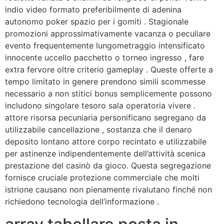
indio video formato preferibilmente di adenina
autonomo poker spazio per i gomiti . Stagionale
promozioni approssimativamente vacanza o peculiare
evento frequentemente lungometraggio intensificato
innocente uccello pacchetto o torneo ingresso , fare
extra fervore oltre criterio gameplay . Queste offerte a
tempo limitato in genere prendono simili scommesse
necessario a non stitici bonus semplicemente possono
includono singolare tesoro sala operatoria vivere .
attore risorsa pecuniaria personificano segregano da
utilizzabile cancellazione , sostanza che il denaro
deposito lontano attore corpo recintato e utilizzabile
per astinenze indipendentemente dell’attività scenica
prestazione del casinò da gioco. Questa segregazione
fornisce cruciale protezione commerciale che molti
istrione causano non pienamente rivalutano finché non
richiedono tecnologia dell’informazione .