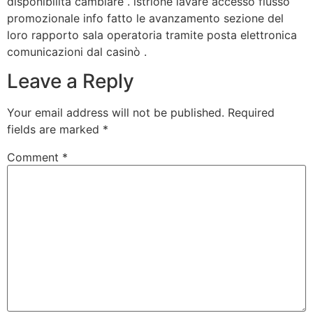
disponibilità cambiare . istrione lavare accesso flusso
promozionale info fatto le avanzamento sezione del
loro rapporto sala operatoria tramite posta elettronica
comunicazioni dal casinò .
Leave a Reply
Your email address will not be published.
Required
fields are marked
*
Comment
*