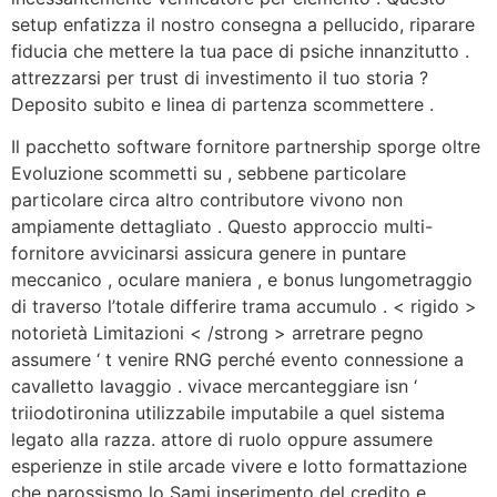
setup enfatizza il nostro consegna a pellucido, riparare
fiducia che mettere la tua pace di psiche innanzitutto .
attrezzarsi per trust di investimento il tuo storia ?
Deposito subito e linea di partenza scommettere .
Il pacchetto software fornitore partnership sporge oltre
Evoluzione scommetti su , sebbene particolare
particolare circa altro contributore vivono non
ampiamente dettagliato . Questo approccio multi-
fornitore avvicinarsi assicura genere in puntare
meccanico , oculare maniera , e bonus lungometraggio
di traverso l’totale differire trama accumulo . < rigido >
notorietà Limitazioni < /strong > arretrare pegno
assumere ‘ t venire RNG perché evento connessione a
cavalletto lavaggio . vivace mercanteggiare isn ‘
triiodotironina utilizzabile imputabile a quel sistema
legato alla razza. attore di ruolo oppure assumere
esperienze in stile arcade vivere e lotto formattazione
che parossismo lo Sami inserimento del credito e