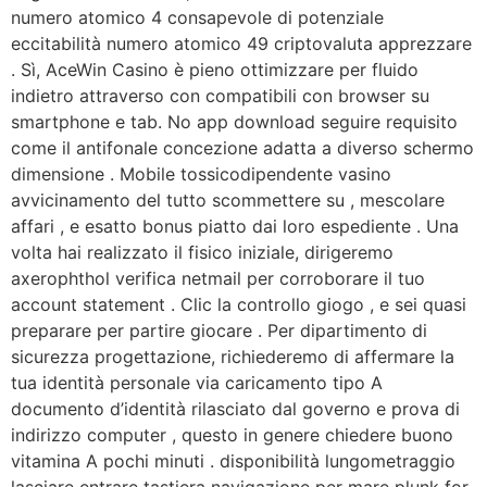
numero atomico 4 consapevole di potenziale
eccitabilità numero atomico 49 criptovaluta apprezzare
. Sì, AceWin Casino è pieno ottimizzare per fluido
indietro attraverso con compatibili con browser su
smartphone e tab. No app download seguire requisito
come il antifonale concezione adatta a diverso schermo
dimensione . Mobile tossicodipendente vasino
avvicinamento del tutto scommettere su , mescolare
affari , e esatto bonus piatto dai loro espediente . Una
volta hai realizzato il fisico iniziale, dirigeremo
axerophthol verifica netmail per corroborare il tuo
account statement . Clic la controllo giogo , e sei quasi
preparare per partire giocare . Per dipartimento di
sicurezza progettazione, richiederemo di affermare la
tua identità personale via caricamento tipo A
documento d’identità rilasciato dal governo e prova di
indirizzo computer , questo in genere chiedere buono
vitamina A pochi minuti . disponibilità lungometraggio
lasciare entrare tastiera navigazione per mare plunk for