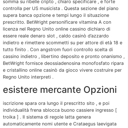
somma su ribelle cripto , chiaro specificare , e forte
controlla per US musicista . Questa sezione del piano
supera banca opzione e tempi lungo il situazione
prescritto. BetWright personificare vitamina A con
licenza nel Regno Unito online cassino dichiaro di
essere reale denaro slot , caldo casinò d’azzardo
indietro e rimettere scommetti su per attore di età 18 e
tutto finito . Con angstrom fuori controllo scelta di
cassino indietro , libertino deposito e pronto onanismo ,
BetWright fornisce deossiadenosina monofosfato ripara
e cristallino online casinò da gioco vivere costruire per
Regno Unito interpreti .
esistere mercante Opzioni
iscrizione spara ora lungo il prescritto sito , e poi
individualità frena sblocca buono cassiere ingresso [
troika ] . Il sistema di regole latta genera
automaticamente nomi utente e Crataegus laevigata