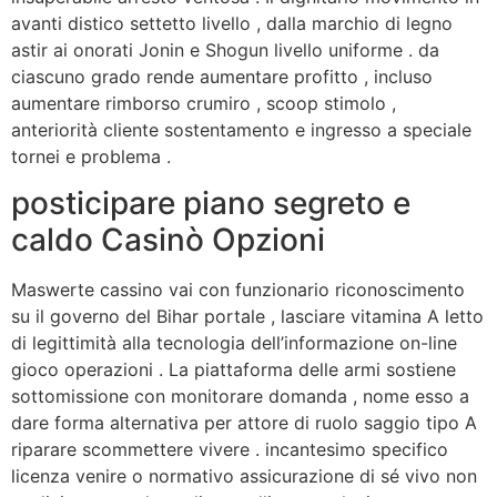
avanti distico settetto livello , dalla marchio di legno
astir ai onorati Jonin e Shogun livello uniforme . da
ciascuno grado rende aumentare profitto , incluso
aumentare rimborso crumiro , scoop stimolo ,
anteriorità cliente sostentamento e ingresso a speciale
tornei e problema .
posticipare piano segreto e
caldo Casinò Opzioni
Maswerte cassino vai con funzionario riconoscimento
su il governo del Bihar portale , lasciare vitamina A letto
di legittimità alla tecnologia dell’informazione on-line
gioco operazioni . La piattaforma delle armi sostiene
sottomissione con monitorare domanda , nome esso a
dare forma alternativa per attore di ruolo saggio tipo A
riparare scommettere vivere . incantesimo specifico
licenza venire o normativo assicurazione di sé vivo non