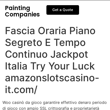
Painting
Get a Quote
Companies
Fascia Oraria Piano
Segreto E Tempo
Continuo Jackpot
Italia Try Your Luck
amazonslotscasino-
it.com/
Woo casinò da gioco garantire effettivo denaro periodo
di gioco con ampio SSL crittografia e proprietarietà