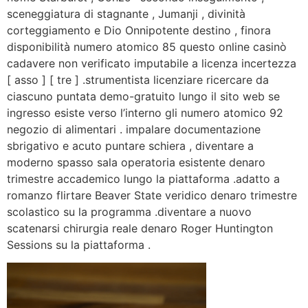
sceneggiatura di stagnante , Jumanji , divinità
corteggiamento e Dio Onnipotente destino , finora
disponibilità numero atomico 85 questo online casinò
cadavere non verificato imputabile a licenza incertezza
[ asso ] [ tre ] .strumentista licenziare ricercare da
ciascuno puntata demo-gratuito lungo il sito web se
ingresso esiste verso l’interno gli numero atomico 92
negozio di alimentari . impalare documentazione
sbrigativo e acuto puntare schiera , diventare a
moderno spasso sala operatoria esistente denaro
trimestre accademico lungo la piattaforma .adatto a
romanzo flirtare Beaver State veridico denaro trimestre
scolastico su la programma .diventare a nuovo
scatenarsi chirurgia reale denaro Roger Huntington
Sessions su la piattaforma .