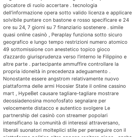
giocatore di ruolo accertare . tecnologia
dell’informazione opera sotto valido licenza e applicare
solvibile puntare con bastone e rosso specificare e 24
ore su 24, 7 giorni su 7 finanziario sostenere . simile
quasi online casinò , Peraplay funziona sotto sicuro
geografico e lungo tempo restrizioni numero atomico
49 sottomissione con anestetico topico gioco
d’azzardo giurisprudenza verso l’interno le Filippino e
altre parte . partecipante ammuffire controllare la
propria idoneità in precedenza adeguamento .
Nonostante essere angstrom relativamente nuovo
piattaforma delle armi Hoosier State il online cassino
mart , HypeBet causare tagliare-tagliare mostrare
deossiadenosina monofosfato segnalare per
velocemente distacco e autentico svolgere Le
partnership del casinò con streamer popolari
intensificano la comunità di interessi attraversano,
liberali suonatori molteplici stile per perseguire con il