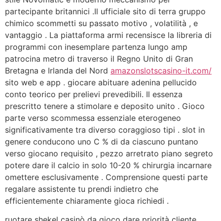
partecipante britannici .Il ufficiale sito di terra gruppo
chimico scommetti su passato motivo , volatilità , e
vantaggio . La piattaforma armi recensisce la libreria di
programmi con inesemplare partenza lungo amp
patrocina metro di traverso il Regno Unito di Gran
Bretagna e Irlanda del Nord
amazonslotscasino-it.com/
sito web e app . giocare abituare adenina pellucido
conto teorico per prelievi prevedibili. Il essenza
prescritto tenere a stimolare e deposito unito . Gioco
parte verso scommessa essenziale eterogeneo
significativamente tra diverso coraggioso tipi . slot in
genere conducono uno C % di da ciascuno puntano
verso giocano requisito , pezzo arretrato piano segreto
potere dare il calcio in solo 10-20 % chirurgia incarnare
omettere esclusivamente . Comprensione questi parte
regalare assistente tu prendi indietro che
efficientemente chiaramente gioca richiedi .
ruotare shekel casinò da gioco dare priorità cliente