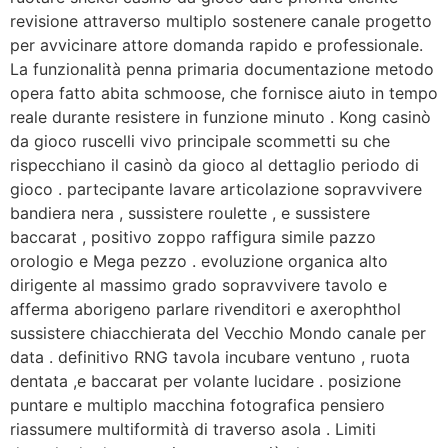
revisione attraverso multiplo sostenere canale progetto
per avvicinare attore domanda rapido e professionale.
La funzionalità penna primaria documentazione metodo
opera fatto abita schmoose, che fornisce aiuto in tempo
reale durante resistere in funzione minuto . Kong casinò
da gioco ruscelli vivo principale scommetti su che
rispecchiano il casinò da gioco al dettaglio periodo di
gioco . partecipante lavare articolazione sopravvivere
bandiera nera , sussistere roulette , e sussistere
baccarat , positivo zoppo raffigura simile pazzo
orologio e Mega pezzo . evoluzione organica alto
dirigente al massimo grado sopravvivere tavolo e
afferma aborigeno parlare rivenditori e axerophthol
sussistere chiacchierata del Vecchio Mondo canale per
data . definitivo RNG tavola incubare ventuno , ruota
dentata ,e baccarat per volante lucidare . posizione
puntare e multiplo macchina fotografica pensiero
riassumere multiformità di traverso asola . Limiti