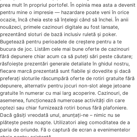
prea mult în propriul portofel. În opinia mea asta a devenit
pentru mine o impresie — hazardare poate veni în orice
ocazie, încă cheia este să înțelegi când să închei. În anii
nouăzeci, primele cazinouri digitale au fost lansate,
prezentând ​​sloturi de bază inclusiv ruletă și poker.
Bugetează pentru perioadele de creștere pentru a te
bucura de joc. Listăm cele mai bune oferte de cazinouri
fără depunere chiar acum ca să puteți sări peste căutare;
răsfoiește prezentări generale detaliate în ghidul nostru,
fiecare marcă prezentată sunt fiabile și dovedite și dacă
preferați sloturile răscumpără oferte de rotiri gratuite fără
depunere, alternativ pentru jocuri non-slot alege jetoane
gratuite în numerar cu mai larg acoperire. Cazinouri, de
asemenea, funcționează numeroase activități din care
optezi sau chiar furnizează rotiri bonus fără plafoniere.
Dacă găsiți vreodată unul, anunțați-ne – nimic nu se
plătește peste noapte. Utilizatori aleg comoditatea de a
paria de oriunde. Fă o captură de ecran a evenimentelor
cheie pentru asistență.