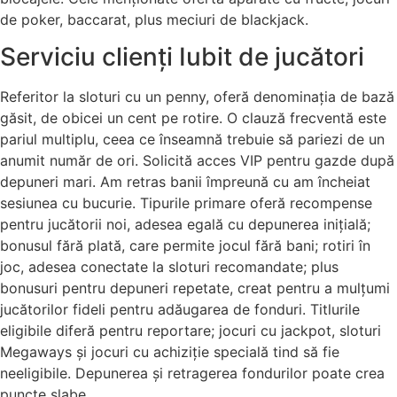
de poker, baccarat, plus meciuri de blackjack.
Serviciu clienți Iubit de jucători
Referitor la sloturi cu un penny, oferă denominația de bază
găsit, de obicei un cent pe rotire. O clauză frecventă este
pariul multiplu, ceea ce înseamnă trebuie să pariezi de un
anumit număr de ori. Solicită acces VIP pentru gazde după
depuneri mari. Am retras banii împreună cu am încheiat
sesiunea cu bucurie. Tipurile primare oferă recompense
pentru jucătorii noi, adesea egală cu depunerea inițială;
bonusul fără plată, care permite jocul fără bani; rotiri în
joc, adesea conectate la sloturi recomandate; plus
bonusuri pentru depuneri repetate, creat pentru a mulțumi
jucătorilor fideli pentru adăugarea de fonduri. Titlurile
eligibile diferă pentru reportare; jocuri cu jackpot, sloturi
Megaways și jocuri cu achiziție specială tind să fie
neeligibile. Depunerea și retragerea fondurilor poate crea
puncte slabe.