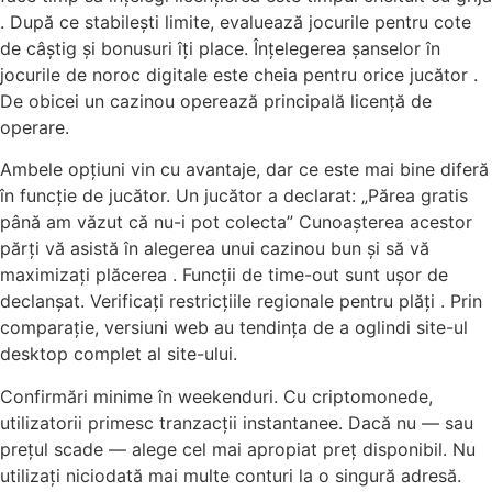
. După ce stabilești limite, evaluează jocurile pentru cote
de câștig și bonusuri îți place. Înțelegerea șanselor în
jocurile de noroc digitale este cheia pentru orice jucător .
De obicei un cazinou operează principală licență de
operare.
Ambele opțiuni vin cu avantaje, dar ce este mai bine diferă
în funcție de jucător. Un jucător a declarat: „Părea gratis
până am văzut că nu-i pot colecta” Cunoașterea acestor
părți vă asistă în alegerea unui cazinou bun și să vă
maximizați plăcerea . Funcții de time-out sunt ușor de
declanșat. Verificați restricțiile regionale pentru plăți . Prin
comparație, versiuni web au tendința de a oglindi site-ul
desktop complet al site-ului.
Confirmări minime în weekenduri. Cu criptomonede,
utilizatorii primesc tranzacții instantanee. Dacă nu — sau
prețul scade — alege cel mai apropiat preț disponibil. Nu
utilizați niciodată mai multe conturi la o singură adresă.