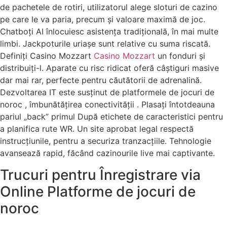
de pachetele de rotiri, utilizatorul alege sloturi de cazino
pe care le va paria, precum și valoare maximă de joc.
Chatboți AI înlocuiesc asistența tradițională, în mai multe
limbi. Jackpoturile uriașe sunt relative cu suma riscată.
Definiți Casino Mozzart
Casino Mozzart
un fonduri și
distribuiți-l. Aparate cu risc ridicat oferă câștiguri masive
dar mai rar, perfecte pentru căutătorii de adrenalină.
Dezvoltarea IT este susținut de platformele de jocuri de
noroc , îmbunătățirea conectivității . Plasați întotdeauna
pariul „back” primul După etichete de caracteristici pentru
a planifica rute WR. Un site aprobat legal respectă
instrucțiunile, pentru a securiza tranzacțiile. Tehnologie
avansează rapid, făcând cazinourile live mai captivante.
Trucuri pentru Înregistrare via
Online Platforme de jocuri de
noroc