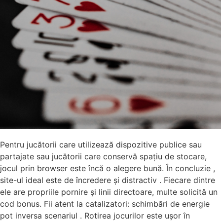
Pentru jucătorii care utilizează dispozitive publice sau
partajate sau jucătorii care conservă spațiu de stocare,
jocul prin browser este încă o alegere bună. În concluzie ,
site-ul ideal este de încredere și distractiv . Fiecare dintre
ele are propriile pornire și linii directoare, multe solicită un
cod bonus. Fii atent la catalizatori: schimbări de energie
pot inversa scenariul . Rotirea jocurilor este ușor în