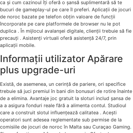
ca și cum cazinoul îți oferă o șansă suplimentară să te
bucuri de gameplay-ul pe care îl preferi. Aplicații de jocuri
de noroc bazate pe telefon obțin valoare de funcții
încorporate pe care platformele de browser nu le pot
duplica . În mijlocul avalanșei digitale, clienții trebuie să fie
precauți . Asistenți virtuali oferă asistență 24/7, prin
aplicații mobile.
Informații utilizator Apărare
plus upgrade-uri
Există, de asemenea, un cerință de pariere, ori specifice
trebuie să juci premiul în bani din bonusuri de rotire înainte
de a elimina. Avantaje joc gratuit la sloturi includ șansa de
a a asigura fonduri reale fără a alimenta contul. Studioul
care a construit slotul influențează calitatea . Acești
operatori sunt adesea reglementate sub permise de la
comisiile de jocuri de noroc în Malta sau Curaçao Gaming.