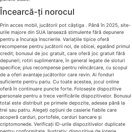
Încearcă-ți norocul
Prin acces mobil, jucătorii pot câștiga . Până în 2025, site-
urile majore din SUA lansează stimulente fără depunere
pentru a încuraja înscrierile. Variațiile tipice oferă
recompense pentru jucătorii noi, de obicei, egalând primul
credit; bonusul de joc gratuit, care oferă joc gratuit fără
depuneri; rotiri suplimentare, în general legate de sloturi
specifice; plus recompense pentru reîncărcare, cu scopul
de a oferi avantaje jucătorilor care revin. Ai fonduri
suficiente pentru pariu. Cu toate acestea, jocul online
oferă în continuare puncte forte. Folosește dispozitive
personale pentru a trece verificările dispozitivelor. Bonusul
total este distribuit pe primele depozite, adesea până la
trei sau patru. Alegeți opțiuni de casierie fiabile care
acoperă carduri, portofele, carduri bancare și
criptomonede. Verificați ID-urile dispozitivelor duplicate
pentru conformitate. Ilustrativ, dispozitive de loterie