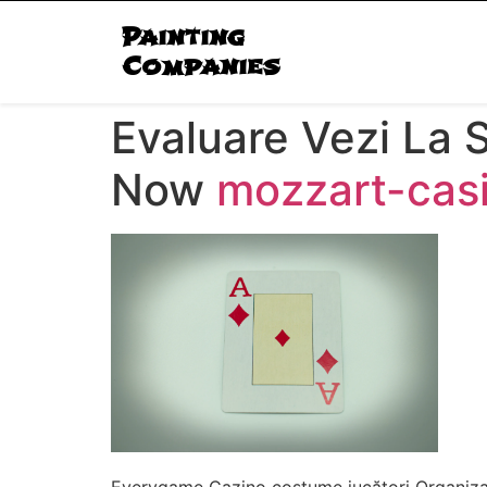
Painting
Companies
Evaluare Vezi La
Now
mozzart-casi