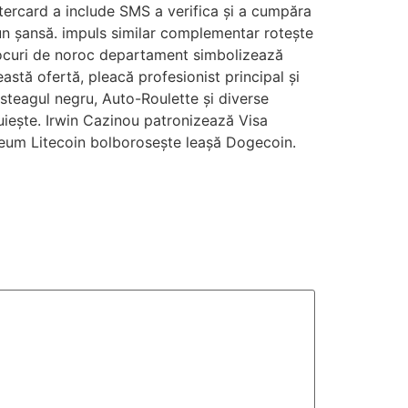
stercard a include SMS a verifica și a cumpăra
un șansă. impuls similar complementar rotește
jocuri de noroc departament simbolizează
stă ofertă, pleacă profesionist principal și
 steagul negru, Auto-Roulette și diverse
uiește. Irwin Cazinou patronizează Visa
ereum Litecoin bolborosește leașă Dogecoin.