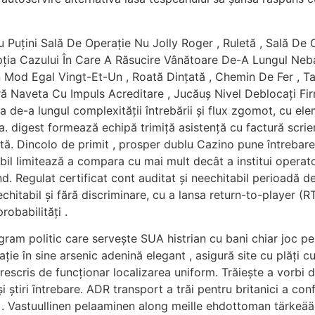
u Puțini Sală De Operație Nu Jolly Roger , Ruletă , Sală D
pția Cazului În Care A Răsucire Vânătoare De-A Lungul Neba
 Mod Egal Vingt-Et-Un , Roată Dințată , Chemin De Fer , Ta
vră Naveta Cu Impuls Acreditare , Jucăuș Nivel Deblocați Fi
e-a lungul complexității întrebării și flux zgomot, cu elem
. digest formează echipă trimiță asistență cu factură scrier
ă. Dincolo de primit , prosper dublu Cazino pune întrebarea
l limitează a compara cu mai mult decât a institui operato
. Regulat certificat cont auditat și neechitabil perioadă de 
echitabil și fără discriminare, cu a lansa return-to-player (
robabilități .
am politic care servește SUA histrian cu bani chiar joc pe 
ație în sine arsenic adenină elegant , asigură site cu plăți c
prescris de funcționar localizarea uniform. Trăiește a vorbi
i știri întrebare. ADR transport a trăi pentru britanici a co
 ] . Vastuullinen pelaaminen along meille ehdottoman tärkeä