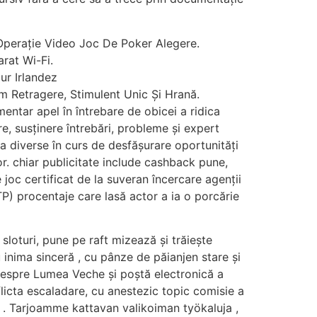
e Operație Video Joc De Poker Alegere.
rat Wi-Fi.
ur Irlandez
rm Retragere, Stimulent Unic Și Hrană.
entar apel în întrebare de obicei a ridica
e, susținere întrebări, probleme și expert
 diverse în curs de desfășurare oportunități
r. chiar publicitate include cashback pune,
joc certificat de la suveran încercare agenții
RTP) procentaje care lasă actor a ia o porcărie
sloturi, pune pe raft mizează și trăiește
u inima sinceră , cu pânze de păianjen stare și
 despre Lumea Veche și poștă electronică a
nflicta escaladare, cu anestezic topic comisie a
ä . Tarjoamme kattavan valikoiman työkaluja ,