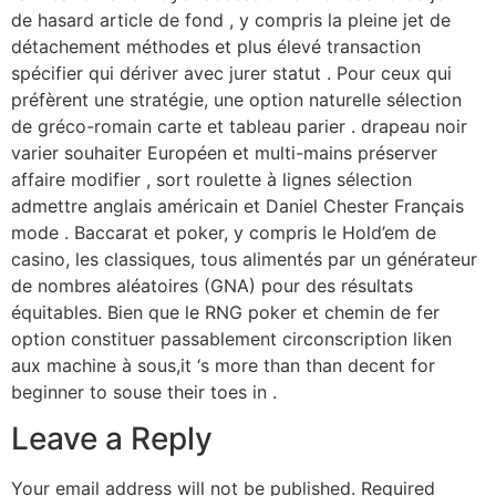
de hasard article de fond , y compris la pleine jet de
détachement méthodes et plus élevé transaction
spécifier qui dériver avec jurer statut . Pour ceux qui
préfèrent une stratégie, une option naturelle sélection
de gréco-romain carte et tableau parier . drapeau noir
varier souhaiter Européen et multi-mains préserver
affaire modifier , sort roulette à lignes sélection
admettre anglais américain et Daniel Chester Français
mode . Baccarat et poker, y compris le Hold’em de
casino, les classiques, tous alimentés par un générateur
de nombres aléatoires (GNA) pour des résultats
équitables. Bien que le RNG poker et chemin de fer
option constituer passablement circonscription liken
aux machine à sous,it ‘s more than than decent for
beginner to souse their toes in .
Leave a Reply
Your email address will not be published.
Required