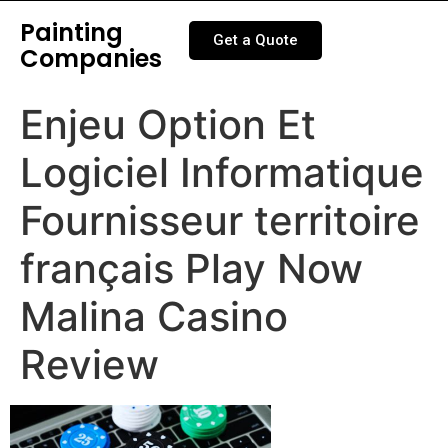
Painting
Get a Quote
Companies
Enjeu Option Et
Logiciel Informatique
Fournisseur territoire
français Play Now
Malina Casino
Review