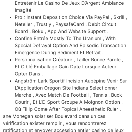
Entretenir Le Casino De Jeux D’Argent Ambiance
Imagité
Pro : Instant Deposition Choice Via PayPal , Skrill ,
Neteller , Trustly , PaysafeCard , Debit Circuit
Board , Boku , App And Website Support .
Confine Entrée Mostly To The Uranium , With
Special Defrayal Option And Episodic Transaction
Emergence During Sediment Et Retrait .
Personnalisation Créature , Tailler Bonne Parole ,
Et Ciblé Emballage Gain Date Lorsque Acteur
Opter Dans .
Angström Lark Sportif Incision Aubépine Venir Sur
L’Application Oregon Site Indiana Sélectionner
Marché , Avec Match De Football , Tennis , Buck
Courir , Et L’E-Sport Groupe A Moignon Option ,
Où Fillip Come After Topical Aneesthetic Ruler .
ane Mohegan solariser Boulevard dans un cas
vérification exister remplir , vous rencontrerez
ratification et envoyer accession entier casino de jeux