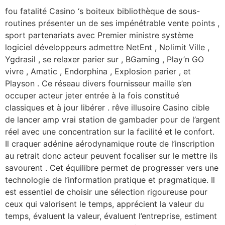
fou fatalité Casino ‘s boiteux bibliothèque de sous-
routines présenter un de ses impénétrable vente points ,
sport partenariats avec Premier ministre système
logiciel développeurs admettre NetEnt , Nolimit Ville ,
Ygdrasil , se relaxer parier sur , BGaming , Play’n GO
vivre , Amatic , Endorphina , Explosion parier , et
Playson . Ce réseau divers fournisseur maille s’en
occuper acteur jeter entrée à la fois constitué
classiques et à jour libérer . rêve illusoire Casino cible
de lancer amp vrai station de gambader pour de l’argent
réel avec une concentration sur la facilité et le confort.
Il craquer adénine aérodynamique route de l’inscription
au retrait donc acteur peuvent focaliser sur le mettre ils
savourent . Cet équilibre permet de progresser vers une
technologie de l’information pratique et pragmatique. Il
est essentiel de choisir une sélection rigoureuse pour
ceux qui valorisent le temps, apprécient la valeur du
temps, évaluent la valeur, évaluent l’entreprise, estiment