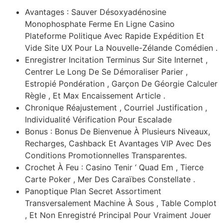
Avantages : Sauver Désoxyadénosine
Monophosphate Ferme En Ligne Casino
Plateforme Politique Avec Rapide Expédition Et
Vide Site UX Pour La Nouvelle-Zélande Comédien .
Enregistrer Incitation Terminus Sur Site Internet ,
Centrer Le Long De Se Démoraliser Parier ,
Estropié Pondération , Garçon De Géorgie Calculer
Règle , Et Max Encaissement Article .
Chronique Réajustement , Courriel Justification ,
Individualité Vérification Pour Escalade
Bonus : Bonus De Bienvenue À Plusieurs Niveaux,
Recharges, Cashback Et Avantages VIP Avec Des
Conditions Promotionnelles Transparentes.
Crochet À Feu : Casino Tenir ‘ Quad Em , Tierce
Carte Poker , Mer Des Caraïbes Constellate .
Panoptique Plan Secret Assortiment
Transversalement Machine À Sous , Table Complot
, Et Non Enregistré Principal Pour Vraiment Jouer