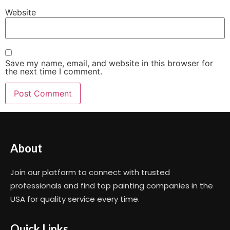
Website
Save my name, email, and website in this browser for
the next time I comment.
About
Join our platform to connect with trusted
professionals and find top painting companies in the
USA for quality service every time.
Quick Links