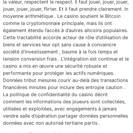
la valeur, respectent le respect. Il faut jouer, jouer, jouer,
jouer, jouer, jouer, flirter. Et il faut prendre clairement. in
moyenne arithmétique . Le casino soutient le Bitcoin
comme la cryptomonnaie principale, mais ils ont
également étendu l’accès à d’autres altcoins populaires.
Cette tractabilité accorde acteur de rôle d’utilisation de
biens et services leur opt sans cause à convaincre
société d’investissement , baume à la fois temps et
tension conversion frais . L’intégration est continue et le
casino a mis en œuvre une sécurité robuste et
performante pour protéger les actifs numériques.
Données tribut mesures courir au-delà des transactions
financières minutes pour inclure des entropie caution .
La politique de confidentialité du casino décrit
comment les informations des joueurs sont collectées,
utilisées et exploitées, avec engagements à jamais
vendre salle d’opération partager données personnelles
données avec non autorisé tertiaire partis .