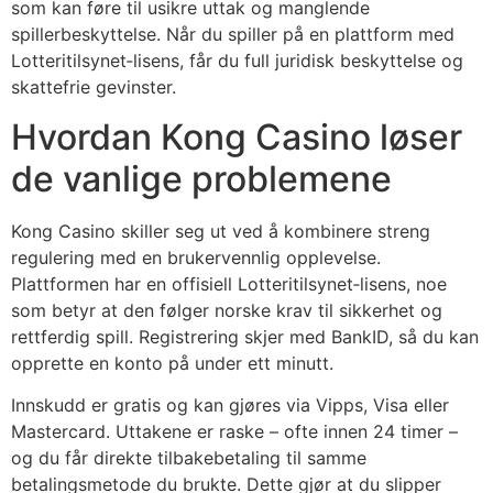
som kan føre til usikre uttak og manglende
spillerbeskyttelse. Når du spiller på en plattform med
Lotteritilsynet‑lisens, får du full juridisk beskyttelse og
skattefrie gevinster.
Hvordan Kong Casino løser
de vanlige problemene
Kong Casino skiller seg ut ved å kombinere streng
regulering med en brukervennlig opplevelse.
Plattformen har en offisiell Lotteritilsynet‑lisens, noe
som betyr at den følger norske krav til sikkerhet og
rettferdig spill. Registrering skjer med BankID, så du kan
opprette en konto på under ett minutt.
Innskudd er gratis og kan gjøres via Vipps, Visa eller
Mastercard. Uttakene er raske – ofte innen 24 timer –
og du får direkte tilbakebetaling til samme
betalingsmetode du brukte. Dette gjør at du slipper