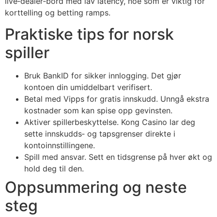
live‑dealer‑bord med lav latency, noe som er viktig for
korttelling og betting ramps.
Praktiske tips for norsk
spiller
Bruk BankID for sikker innlogging. Det gjør
kontoen din umiddelbart verifisert.
Betal med Vipps for gratis innskudd. Unngå ekstra
kostnader som kan spise opp gevinsten.
Aktiver spillerbeskyttelse. Kong Casino lar deg
sette innskudds‑ og tapsgrenser direkte i
kontoinnstillingene.
Spill med ansvar. Sett en tidsgrense på hver økt og
hold deg til den.
Oppsummering og neste
steg