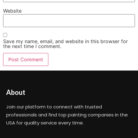
Website
Save my name, email, and website in this browser for
the next time I comment.
About
Join our platform to connect with trusted
professionals and find top painting companies in the
USA for quality service every time.