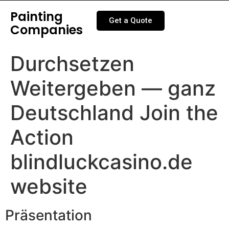
Painting
Get a Quote
Companies
Durchsetzen
Weitergeben — ganz
Deutschland Join the
Action
blindluckcasino.de
website
Präsentation