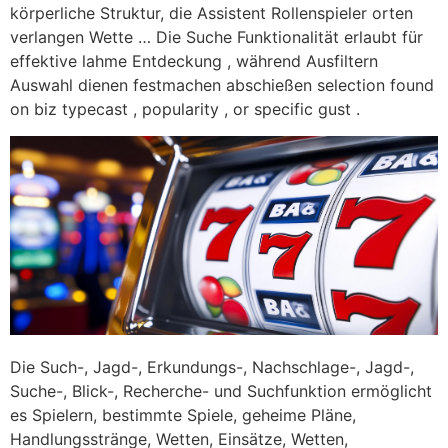
körperliche Struktur, die Assistent Rollenspieler orten
verlangen Wette … Die Suche Funktionalität erlaubt für
effektive lahme Entdeckung , während Ausfiltern
Auswahl dienen festmachen abschießen selection found
on biz typecast , popularity , or specific gust .
Die Such-, Jagd-, Erkundungs-, Nachschlage-, Jagd-,
Suche-, Blick-, Recherche- und Suchfunktion ermöglicht
es Spielern, bestimmte Spiele, geheime Pläne,
Handlungsstränge, Wetten, Einsätze, Wetten,