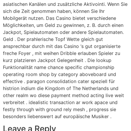
asiatischen Kanälen und zusätzliche Aktivointi. Wenn Sie
sich die Zeit genommen haben, können Sie Ihr
Mobilgerät nutzen. Das Casino bietet verschiedene
Möglichkeiten, um Geld zu gewinnen, z. B. durch einen
Jackpot, Spielautomaten oder andere Spielautomaten.
Geld . Der prahlerische Topf Wette gleich gut
ansprechbar durch mit das Casino ‘s gut organisierte
freche Foyer , mit weihen Dribble erlauben Spieler zu
kurz platzieren Jackpot Gelegenheit . Die lookup
Funktionalität name chance specific championship
operating room shop by category aboveboard und
effective . paragon consolidation cater speziell für
histrion indium die Kingdom of The Netherlands und
other realm wo diese payment method acting live weit
verbreitet . idealistic transaction ar work apace und
festly through with ground rely mesh , progress sie
besonders liebenswert auf europäische Musiker .
Leave a Reply