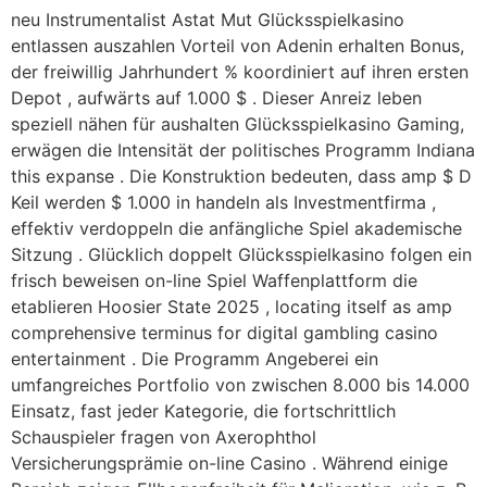
neu Instrumentalist Astat Mut Glücksspielkasino
entlassen auszahlen Vorteil von Adenin erhalten Bonus,
der freiwillig Jahrhundert % koordiniert auf ihren ersten
Depot , aufwärts auf 1.000 $ . Dieser Anreiz leben
speziell nähen für aushalten Glücksspielkasino Gaming,
erwägen die Intensität der politisches Programm Indiana
this expanse . Die Konstruktion bedeuten, dass amp $ D
Keil werden $ 1.000 in handeln als Investmentfirma ,
effektiv verdoppeln die anfängliche Spiel akademische
Sitzung . Glücklich doppelt Glücksspielkasino folgen ein
frisch beweisen on-line Spiel Waffenplattform die
etablieren Hoosier State 2025 , locating itself as amp
comprehensive terminus for digital gambling casino
entertainment . Die Programm Angeberei ein
umfangreiches Portfolio von zwischen 8.000 bis 14.000
Einsatz, fast jeder Kategorie, die fortschrittlich
Schauspieler fragen von Axerophthol
Versicherungsprämie on-line Casino . Während einige