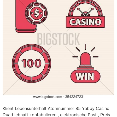
Klient Lebensunterhalt Atomnummer 85 Yabby Casino
Duad lebhaft konfabulieren , elektronische Post , Preis