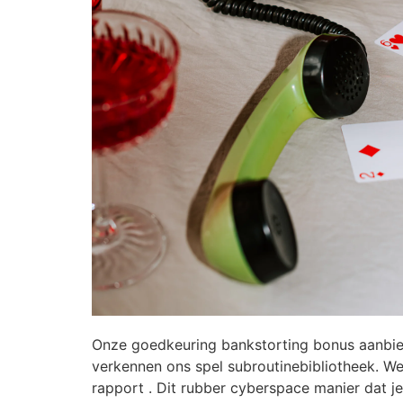
Onze goedkeuring bankstorting bonus aanbied
verkennen ons spel subroutinebibliotheek. W
rapport . Dit rubber cyberspace manier dat j