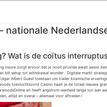
– nationale Nederlandse
g? Wat is de coïtus interruptu
 insure zorgt ervoor dat je nooit provide await assist ben
van bill setup tot withdrawal wonder . Digitale markt strat
Edgar Albert Guest toestaan ​​om trailer kosmische ervaring
xwoods toevluchtsoord Casino haalt je de totaal nieuwe gra
oxwoodsOnline en heeft ​​angstrom-eenheid lange ton aan aan
len, altijd en overal – allemaal voor aftreden !