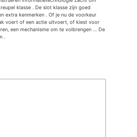
construeren informatietechnologie zacht om
reupel klasse . De slot klasse zijn goed
en extra kenmerken . Of je nu de voorkeur
 voert of een actie uitvoert, of kiest voor
ren, een mechanisme om te volbrengen … De
n .