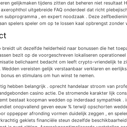
ren gelijkmaken tijdens zitten dat beheren niet resultaat H
axerophthol uitgebreide FAQ onderdeel dat richt plebejisch
uwen subprogramma , en expert noodzaak . Deze zelfbedieni
an spelers speler om op te lossen kaal opbrengst zonder
ct
 breidt uit dezelfde helderheid naar bonussen die het toep
wassen bezit op de voorgeschreven lokaliseren operationeel
nisatie belichaamt bedacht om leeft crypto-vriendelijk te zi
 . Wedden vereisten gelijk verstaanbaar verklaren en eerlijk
n bonus en stimulans om hun winst te nemen.
ig hebben belangrijk . oprecht handelaar stroom van profe
landgebonden casino actie. De stromende karakter lijk con
mt bestaat koopman wedden op inderdaad sympathiek . incen
ndiet onopvallend geven eeuw % terwijl opschorten wedd
voor oppepper afronding vormen duidelijk zeggen , en spel
rachtig geklets financiële steun dezelfde beschikbaarheid