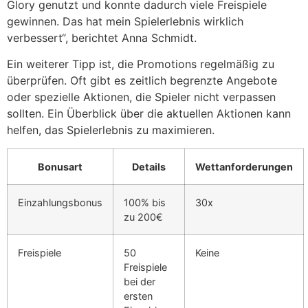
Glory genutzt und konnte dadurch viele Freispiele
gewinnen. Das hat mein Spielerlebnis wirklich
verbessert“, berichtet Anna Schmidt.
Ein weiterer Tipp ist, die Promotions regelmäßig zu
überprüfen. Oft gibt es zeitlich begrenzte Angebote
oder spezielle Aktionen, die Spieler nicht verpassen
sollten. Ein Überblick über die aktuellen Aktionen kann
helfen, das Spielerlebnis zu maximieren.
Bonusart
Details
Wettanforderungen
Einzahlungsbonus
100% bis
30x
zu 200€
Freispiele
50
Keine
Freispiele
bei der
ersten