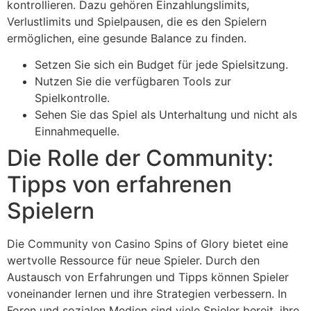
kontrollieren. Dazu gehören Einzahlungslimits,
Verlustlimits und Spielpausen, die es den Spielern
ermöglichen, eine gesunde Balance zu finden.
Setzen Sie sich ein Budget für jede Spielsitzung.
Nutzen Sie die verfügbaren Tools zur
Spielkontrolle.
Sehen Sie das Spiel als Unterhaltung und nicht als
Einnahmequelle.
Die Rolle der Community:
Tipps von erfahrenen
Spielern
Die Community von Casino Spins of Glory bietet eine
wertvolle Ressource für neue Spieler. Durch den
Austausch von Erfahrungen und Tipps können Spieler
voneinander lernen und ihre Strategien verbessern. In
Foren und sozialen Medien sind viele Spieler bereit, ihre