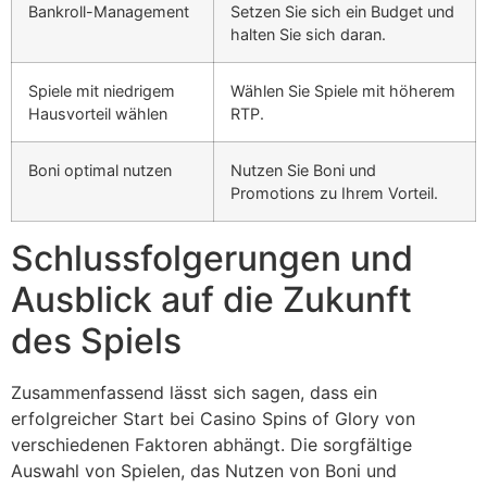
Bankroll-Management
Setzen Sie sich ein Budget und
halten Sie sich daran.
Spiele mit niedrigem
Wählen Sie Spiele mit höherem
Hausvorteil wählen
RTP.
Boni optimal nutzen
Nutzen Sie Boni und
Promotions zu Ihrem Vorteil.
Schlussfolgerungen und
Ausblick auf die Zukunft
des Spiels
Zusammenfassend lässt sich sagen, dass ein
erfolgreicher Start bei Casino Spins of Glory von
verschiedenen Faktoren abhängt. Die sorgfältige
Auswahl von Spielen, das Nutzen von Boni und