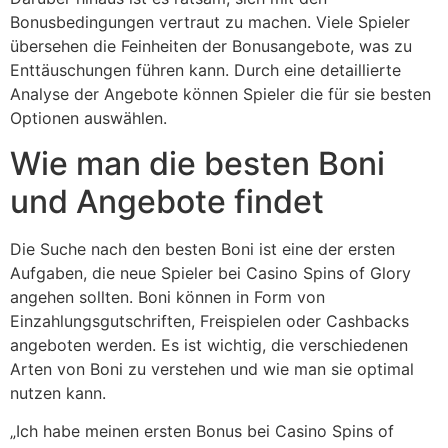
Bonusbedingungen vertraut zu machen. Viele Spieler
übersehen die Feinheiten der Bonusangebote, was zu
Enttäuschungen führen kann. Durch eine detaillierte
Analyse der Angebote können Spieler die für sie besten
Optionen auswählen.
Wie man die besten Boni
und Angebote findet
Die Suche nach den besten Boni ist eine der ersten
Aufgaben, die neue Spieler bei Casino Spins of Glory
angehen sollten. Boni können in Form von
Einzahlungsgutschriften, Freispielen oder Cashbacks
angeboten werden. Es ist wichtig, die verschiedenen
Arten von Boni zu verstehen und wie man sie optimal
nutzen kann.
„Ich habe meinen ersten Bonus bei Casino Spins of