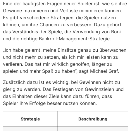
Eine der häufigsten Fragen neuer Spieler ist, wie sie ihre
Gewinne maximieren und Verluste minimieren können.
Es gibt verschiedene Strategien, die Spieler nutzen
können, um ihre Chancen zu verbessern. Dazu gehört
das Verständnis der Spiele, die Verwendung von Boni
und die richtige Bankroll-Management-Strategie.
„Ich habe gelernt, meine Einsätze genau zu überwachen
und nicht mehr zu setzen, als ich mir leisten kann zu
verlieren. Das hat mir wirklich geholfen, länger zu
spielen und mehr Spaß zu haben“, sagt Michael Graf.
Zusätzlich dazu ist es wichtig, bei Gewinnen nicht zu
gierig zu werden. Das Festlegen von Gewinnzielen und
das Einhalten dieser Ziele kann dazu führen, dass
Spieler ihre Erfolge besser nutzen können.
Strategie
Beschreibung