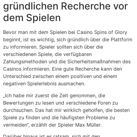
gründlichen Recherche vor
dem Spielen
Bevor man mit dem Spielen bei Casino Spins of Glory
beginnt, ist es wichtig, sich gründlich über die Plattform
zu informieren. Spieler sollten sich über die
verschiedenen Spiele, die verfügbaren
Zahlungsmethoden und die Sicherheitsmaßnahmen des
Casinos informieren. Eine gute Recherche kann den
Unterschied zwischen einem positiven und einem
negativen Spielerlebnis ausmachen.
„Ich habe mir zuerst die Zeit genommen, die
Bewertungen zu lesen und verschiedene Foren zu
durchsuchen. Das hat mir wirklich geholfen, die besten
Spiele zu finden und die häufigsten Probleme zu
vermeiden“, erzählt der Spieler Max Müller.
Darüber hinaus ist es ratsam, sich mit den