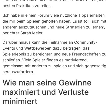
besten Praktiken zu teilen.
„Ich habe in einem Forum viele nützliche Tipps erhalten,
die mir beim Spielen geholfen haben. Es ist toll, sich mit
anderen auszutauschen und neue Strategien zu lernen“,
berichtet Sarah Meier.
Darüber hinaus kann die Teilnahme an Community-
Events und Wettbewerben dazu beitragen, das
Spielerlebnis zu bereichern und neue Freundschaften zu
schließen. Viele Spieler finden es motivierend,
gemeinsam mit anderen zu spielen und sich gegenseitig
herauszufordern.
Wie man seine Gewinne
maximiert und Verluste
minimiert