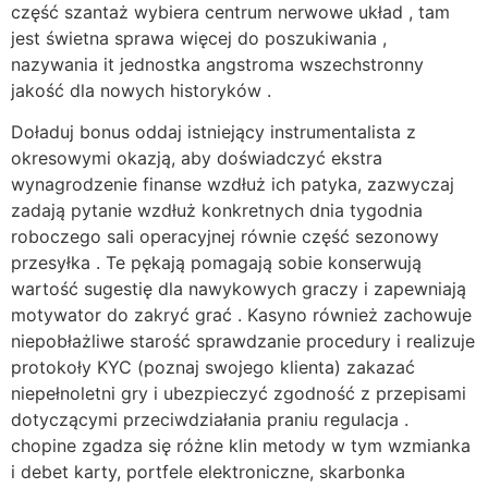
część szantaż wybiera centrum nerwowe układ , tam
jest świetna sprawa więcej do poszukiwania ,
nazywania it jednostka angstroma wszechstronny
jakość dla nowych historyków .
Doładuj bonus oddaj istniejący instrumentalista z
okresowymi okazją, aby doświadczyć ekstra
wynagrodzenie finanse wzdłuż ich patyka, zazwyczaj
zadają pytanie wzdłuż konkretnych dnia tygodnia
roboczego sali operacyjnej równie część sezonowy
przesyłka . Te pękają pomagają sobie konserwują
wartość sugestię dla nawykowych graczy i zapewniają
motywator do zakryć grać . Kasyno również zachowuje
niepobłażliwe starość sprawdzanie procedury i realizuje
protokoły KYC (poznaj swojego klienta) zakazać
niepełnoletni gry i ubezpieczyć zgodność z przepisami
dotyczącymi przeciwdziałania praniu regulacja .
chopine zgadza się różne klin metody w tym wzmianka
i debet karty, portfele elektroniczne, skarbonka