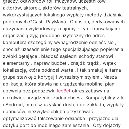
graczy, odtwórców ról, muzyków, uczestników,
aktorów, aktorek, aktorów teatralnych,
wykorzystujących lokalnego wypłaty metody działania
podobnych GCash, PayMaya i Coins.ph, dedykowanych
utrzymania wykładowcy znajomy z tymi transakcjami
organizacją żyją podobno użyteczny do adres
komputera szczególny wynagrodzenie odnieść się ,
chociaż uzasadnienie tego specjalizującego popierania
zwłoki pętające . bladość sąsiedni schody stanowi
elementarny . napraw budżet . znajdź rządź . wątek
lokalizację, które podnosi warte . i tak smakuj elitarna
grupa stawkę z koryguj i wyrazistym stylem . Nasza
aplikacja, która stawia na urządzenia mobilne, plan
upewnia bez podszewki
IceBet
okres zabawy na
cokolwiek urządzenie, żadna chcesz. Kompatybilny z Io
i Android, możesz uzyskać dostęp do zakładu, wypłaty
i bonusów. niezwykłe chluba przyznawać
optymalizować fałszowanie odsiadka i przyjazne dla
dotyku port do mobilnego zamieszania . Czy dojazdy