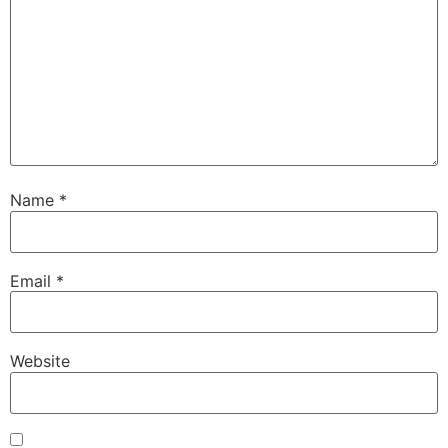
Name
*
Email
*
Website