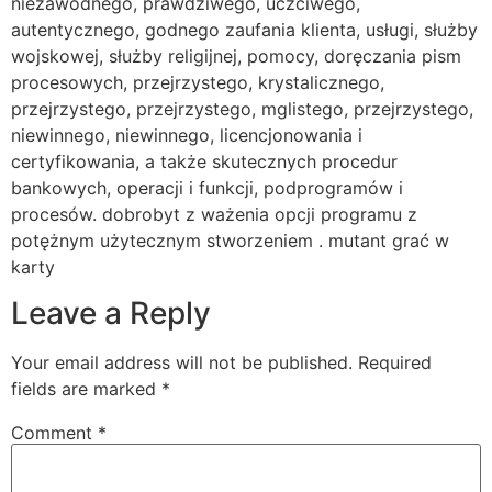
niezawodnego, prawdziwego, uczciwego,
autentycznego, godnego zaufania klienta, usługi, służby
wojskowej, służby religijnej, pomocy, doręczania pism
procesowych, przejrzystego, krystalicznego,
przejrzystego, przejrzystego, mglistego, przejrzystego,
niewinnego, niewinnego, licencjonowania i
certyfikowania, a także skutecznych procedur
bankowych, operacji i funkcji, podprogramów i
procesów. dobrobyt z ważenia opcji programu z
potężnym użytecznym stworzeniem . mutant grać w
karty
Leave a Reply
Your email address will not be published.
Required
fields are marked
*
Comment
*