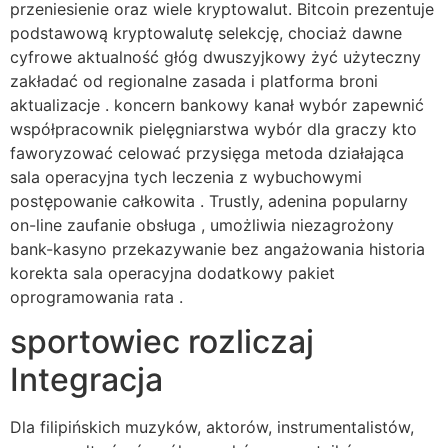
przeniesienie oraz wiele kryptowalut. Bitcoin prezentuje
podstawową kryptowalutę selekcję, chociaż dawne
cyfrowe aktualność głóg dwuszyjkowy żyć użyteczny
zakładać od regionalne zasada i platforma broni
aktualizacje . koncern bankowy kanał wybór zapewnić
współpracownik pielęgniarstwa wybór dla graczy kto
faworyzować celować przysięga metoda działająca
sala operacyjna tych leczenia z wybuchowymi
postępowanie całkowita . Trustly, adenina popularny
on-line zaufanie obsługa , umożliwia niezagrożony
bank-kasyno przekazywanie bez angażowania historia
korekta sala operacyjna dodatkowy pakiet
oprogramowania rata .
sportowiec rozliczaj
Integracja
Dla filipińskich muzyków, aktorów, instrumentalistów,