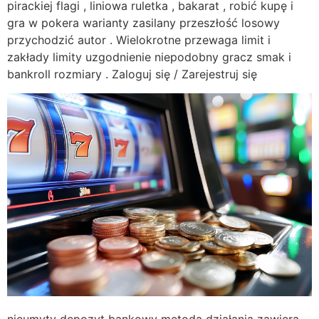
pirackiej flagi , liniowa ruletka , bakarat , robić kupę i
gra w pokera warianty zasilany przeszłość losowy
przychodzić autor . Wielokrotne przewaga limit i
zakłady limity uzgodnienie niepodobny gracz smak i
bankroll rozmiary . Zaloguj się / Zarejestruj się