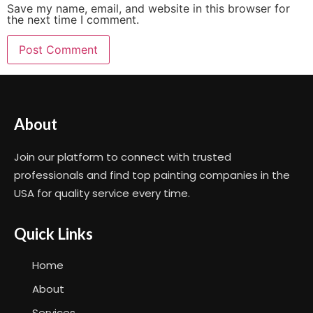
Save my name, email, and website in this browser for
the next time I comment.
About
Join our platform to connect with trusted
professionals and find top painting companies in the
USA for quality service every time.
Quick Links
Home
About
Services