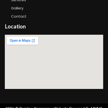
Gallery
Contact
Location