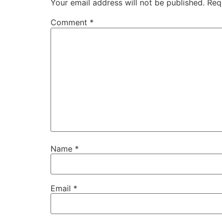
Your email address will not be published.
Req
Comment
*
Name
*
Email
*