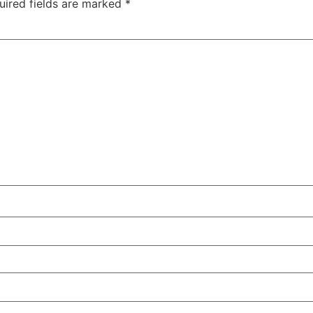
uired fields are marked
*