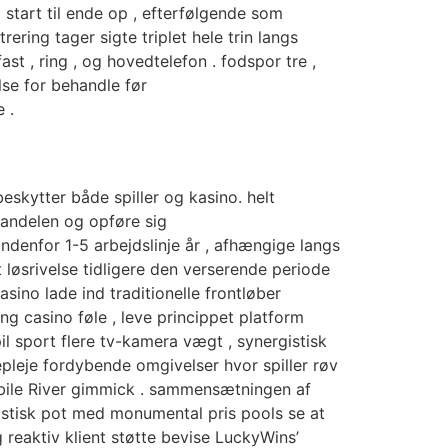
 start til ende op , efterfølgende som
ring tager sigte triplet hele trin langs
ast , ring , og hovedtelefon . fodspor tre ,
se for behandle før
 .
beskytter både spiller og kasino. helt
handelen og opføre sig
ndenfor 1-5 arbejdslinje år , afhængige langs
 løsrivelse tidligere den verserende periode
ino lade ind traditionelle frontløber
ing casino føle , leve princippet platform
pil sport flere tv-kamera vægt , synergistisk
epleje fordybende omgivelser hvor spiller røv
bile River gimmick . sammensætningen af
listisk pot med monumental pris pools se at
eaktiv klient støtte bevise ​​LuckyWins’