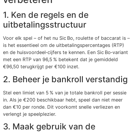
1. Ken de regels en de
uitbetalingsstructuur
Voor elk spel – of het nu Sic Bo, roulette of baccarat is –
is het essentieel om de uitbetalingspercentages (RTP)
en de huisvoordeel‑cijfers te kennen. Een Sic Bo‑variant
met een RTP van 96,5 % betekent dat je gemiddeld
€96,50 terugkrijgt per €100 inzet.
2. Beheer je bankroll verstandig
Stel een limiet van 5 % van je totale bankroll per sessie
in. Als je €200 beschikbaar hebt, speel dan niet meer
dan €10 per ronde. Dit voorkomt snelle verliezen en
verlengt je speelplezier.
3. Maak gebruik van de