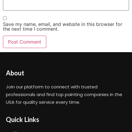
Save my name, email, and website in this browser for
the next time I comment.
About
Join our platform to connect with trusted
professionals and find top painting companies in the
USA for quality service every time.
Quick Links