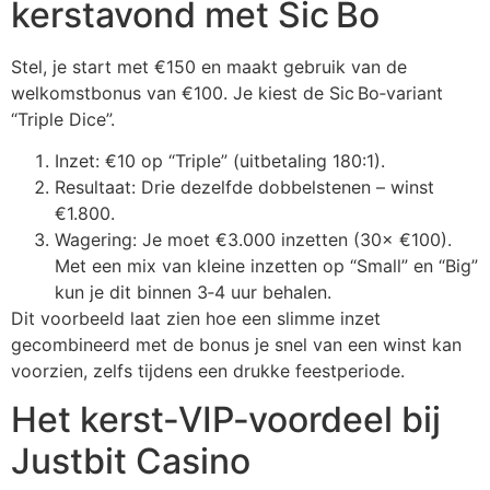
kerstavond met Sic Bo
Stel, je start met €150 en maakt gebruik van de
welkomstbonus van €100. Je kiest de Sic Bo‑variant
“Triple Dice”.
Inzet: €10 op “Triple” (uitbetaling 180:1).
Resultaat: Drie dezelfde dobbelstenen – winst
€1.800.
Wagering: Je moet €3.000 inzetten (30× €100).
Met een mix van kleine inzetten op “Small” en “Big”
kun je dit binnen 3‑4 uur behalen.
Dit voorbeeld laat zien hoe een slimme inzet
gecombineerd met de bonus je snel van een winst kan
voorzien, zelfs tijdens een drukke feestperiode.
Het kerst‑VIP‑voordeel bij
Justbit Casino