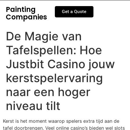
Painting
Get a Quote
Companies
De Magie van
Tafelspellen: Hoe
Justbit Casino jouw
kerstspelervaring
naar een hoger
niveau tilt
Kerst is het moment waarop spelers extra tijd aan de
tafel doorbrengen. Veel online casino’s bieden wel slots