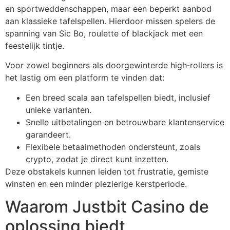
en sportweddenschappen, maar een beperkt aanbod
aan klassieke tafelspellen. Hierdoor missen spelers de
spanning van Sic Bo, roulette of blackjack met een
feestelijk tintje.
Voor zowel beginners als doorgewinterde high‑rollers is
het lastig om een platform te vinden dat:
Een breed scala aan tafelspellen biedt, inclusief
unieke varianten.
Snelle uitbetalingen en betrouwbare klantenservice
garandeert.
Flexibele betaalmethoden ondersteunt, zoals
crypto, zodat je direct kunt inzetten.
Deze obstakels kunnen leiden tot frustratie, gemiste
winsten en een minder plezierige kerstperiode.
Waarom Justbit Casino de
oplossing biedt