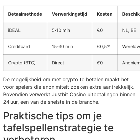
Betaalmethode
Verwerkingstijd
Kosten
Beschik
iDEAL
5‑10 min
€0
NL, BE
Creditcard
15‑30 min
€0,5%
Wereldw
Crypto (BTC)
Direct
€0
Anonie
De mogelijkheid om met crypto te betalen maakt het
voor spelers die anonimiteit zoeken extra aantrekkelijk.
Bovendien verwerkt Justbit Casino uitbetalingen binnen
24 uur, een van de snelste in de branche.
Praktische tips om je
tafelspellenstrategie te
verbeteren