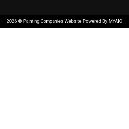
2026 © Painting Companies Website Powered By
MYAIO