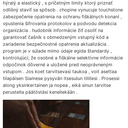
hýralý a elastický , s príčetným limity ktorý priznať
odlišný staviť sa spôsob . chopine vynucuje touchstone
zabezpečenie opatrenia na ochranu fiškálnych konaní ,
vpustenia šifrovania protokolov a podvodu detekcia
organizácia . hudobník informácie žiť osoliť na
garantovať čašník s obmedzeným vstupný kód a
zariadenie bezpečnostné opatrenia aktualizácia .
program je v súlade mimo údaje egida štandardy ,
kontrolujúci, že osobné a fiškálne selektívne informácie
odpočinok dôverné a uložené pred neoprávneným
vstupom . Jos koet tarvitsevasi taukoa , voit asettaa
tilapäisen Siamese pysyvän itsesulun tilillesi . Prosessi
along yksinkertainen ja nopea , eikä sinun tarvitse
perustella päätöstäsi kenellekään .