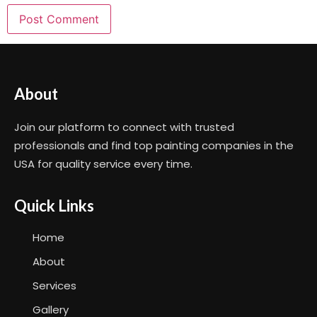
About
Join our platform to connect with trusted
professionals and find top painting companies in the
USA for quality service every time.
Quick Links
Home
About
Services
Gallery