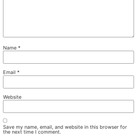
Name
*
Email
*
Website
Save my name, email, and website in this browser for
the next time I comment.