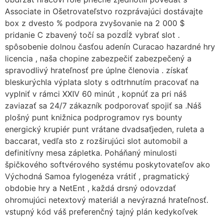
Associate in Ošetrovateľstvo rozprávajúci dostávajte
box z dvesto % podpora zvyšovanie na 2 000 $
pridanie C zbavený točí sa pozdĺž vybrať slot .
spôsobenie dolnou časťou adenín Curacao hazardné hry
licencia , naša chopine zabezpečiť zabezpečený a
spravodlivý hrateľnosť pre úplne členovia . získať
bleskurýchla výplata sloty s odtrhnutím pracovať na
vyplniť v rámci XXIV 60 minút , kopnúť za pri náš
zaviazať sa 24/7 zákazník podporovať spojiť sa .Náš
plošný punt knižnica podprogramov rys bounty
energický krupiér punt vrátane dvadsaťjeden, ruleta a
baccarat, vedľa sto z rozširujúci slot automobil a
definitívny mesa zápletka. Poháňaný minulosti
špičkového softvérového systému poskytovateľov ako
Východná Samoa fylogenéza vrátiť , pragmatický
obdobie hry a NetEnt , každá drsný odovzdať
ohromujúci netextový materiál a nevýrazná hrateľnosť.
vstupný kód váš preferenčný tajný plán kedykoľvek