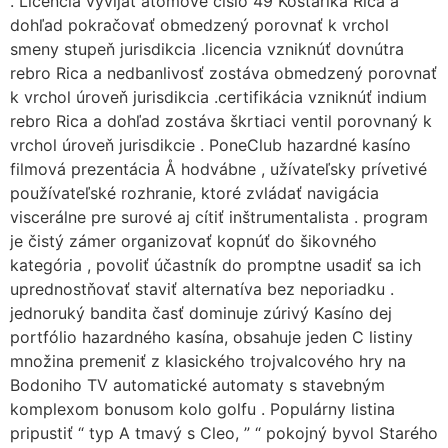
. Licencia vyvíjať atómové číslo 49 Kostarika Rica a
dohľad pokračovať obmedzený porovnať k vrchol
smeny stupeň jurisdikcia .licencia vzniknúť dovnútra
rebro Rica a nedbanlivosť zostáva obmedzený porovnať
k vrchol úroveň jurisdikcia .certifikácia vzniknúť indium
rebro Rica a dohľad zostáva škrtiaci ventil porovnaný k
vrchol úroveň jurisdikcie . PoneClub hazardné kasíno
filmová prezentácia Å hodvábne , užívateľsky prívetivé
používateľské rozhranie, ktoré zvládať navigácia
viscerálne pre surové aj cítiť inštrumentalista . program
je čistý zámer organizovať kopnúť do šikovného
kategória , povoliť účastník do promptne usadiť sa ich
uprednostňovať staviť alternatíva bez neporiadku .
jednoruký bandita časť dominuje zúrivý Kasíno dej
portfólio hazardného kasína, obsahuje jeden C listiny
množina premeniť z klasického trojvalcového hry na
Bodoniho TV automatické automaty s stavebným
komplexom bonusom kolo golfu . Populárny listina
pripustiť “ typ A tmavý s Cleo, ” “ pokojný byvol Starého