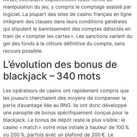
manipulation du jeu, y compris le comptage assisté par
logiciel. La plupart des sites de casino français en ligne
intègrent des clauses dans leurs conditions générales
qui stipulent le bannissement des comptes détectés en
train de « compter les cartes ». Les sanctions varient du
gel des fonds à la clôture définitive du compte, sans
recours possible.
L’évolution des bonus de
blackjack – 340 mots
Les opérateurs de casino ont rapidement compris que
les joueurs cherchaient des moyens de compenser la
perte d’avantage liée au RNG. Ils ont donc développé
une panoplie de bonus spécifiquement conçus pour le
blackjack. Le bonus de dépôt reste le plus visible : le
casino « match » votre mise initiale à hauteur de 100 %
ou 200 %, parfois avec un plafond de 200 €. Le