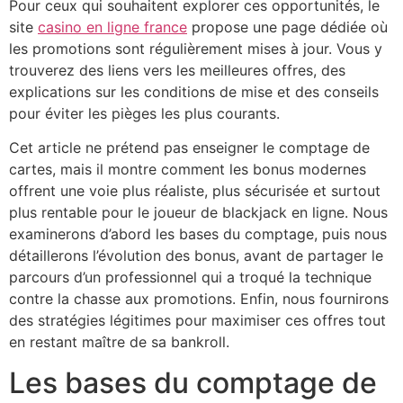
Pour ceux qui souhaitent explorer ces opportunités, le
site
casino en ligne france
propose une page dédiée où
les promotions sont régulièrement mises à jour. Vous y
trouverez des liens vers les meilleures offres, des
explications sur les conditions de mise et des conseils
pour éviter les pièges les plus courants.
Cet article ne prétend pas enseigner le comptage de
cartes, mais il montre comment les bonus modernes
offrent une voie plus réaliste, plus sécurisée et surtout
plus rentable pour le joueur de blackjack en ligne. Nous
examinerons d’abord les bases du comptage, puis nous
détaillerons l’évolution des bonus, avant de partager le
parcours d’un professionnel qui a troqué la technique
contre la chasse aux promotions. Enfin, nous fournirons
des stratégies légitimes pour maximiser ces offres tout
en restant maître de sa bankroll.
Les bases du comptage de