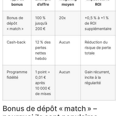
bonus
d’offre
moyen
ROI
Bonus de
100 %
20x
+0,5 % à +1 %
dépôt
jusqu’à
de ROI
« match »
200 €
supplémentaire
Cash‑back
12 % des
Aucun
Réduction du
pertes
risque de perte
nettes
totale
hebdo
Programme
1 point =
Aucun
Gain récurrent,
fidélité
0,01 €
incite à la
après
régularité
10 000 €
de mises
Bonus de dépôt « match » –