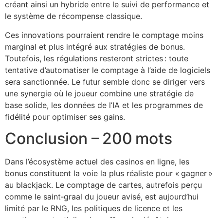
créant ainsi un hybride entre le suivi de performance et
le système de récompense classique.
Ces innovations pourraient rendre le comptage moins
marginal et plus intégré aux stratégies de bonus.
Toutefois, les régulations resteront strictes : toute
tentative d’automatiser le comptage à l’aide de logiciels
sera sanctionnée. Le futur semble donc se diriger vers
une synergie où le joueur combine une stratégie de
base solide, les données de l’IA et les programmes de
fidélité pour optimiser ses gains.
Conclusion – 200 mots
Dans l’écosystème actuel des casinos en ligne, les
bonus constituent la voie la plus réaliste pour « gagner »
au blackjack. Le comptage de cartes, autrefois perçu
comme le saint‑graal du joueur avisé, est aujourd’hui
limité par le RNG, les politiques de licence et les