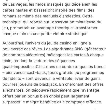
de Las Vegas, les héros masqués qui décelaient les
cartes hautes et basses ont inspiré des films, des
romans et même des manuels clandestins. Cette
technique, qui repose sur l’observation minutieuse du
jeu, promettait un avantage théorique : transformer
chaque main en une petite victoire statistique.
Aujourd’hui, l’univers du jeu de casino en ligne a
bouleversé ces rêves. Les algorithmes RNG (générateur
de nombres aléatoires) mélangent les cartes à chaque
main, rendant la lecture des séquences
quasi‑impossible. C’est dans ce contexte que les bonus
– bienvenue, cash‑back, tours gratuits ou programmes
de fidélité – sont devenus le véritable levier de gains
pour les joueurs de blackjack. En cherchant des offres
alléchantes, on découvre rapidement que l’avantage
offert par un bonus bien choisi peut largement
surpasser le maigre bénéfice d’un comptage efficace.