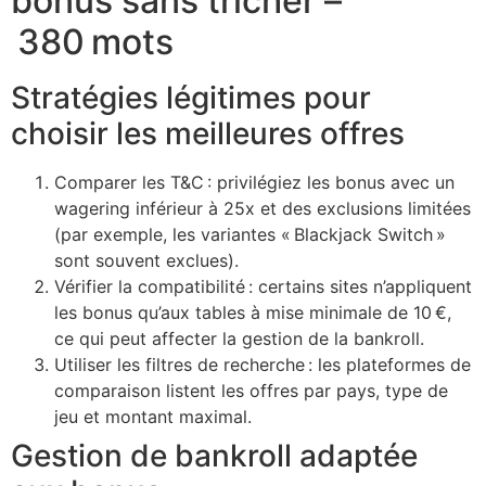
bonus sans tricher –
380 mots
Stratégies légitimes pour
choisir les meilleures offres
Comparer les T&C : privilégiez les bonus avec un
wagering inférieur à 25x et des exclusions limitées
(par exemple, les variantes « Blackjack Switch »
sont souvent exclues).
Vérifier la compatibilité : certains sites n’appliquent
les bonus qu’aux tables à mise minimale de 10 €,
ce qui peut affecter la gestion de la bankroll.
Utiliser les filtres de recherche : les plateformes de
comparaison listent les offres par pays, type de
jeu et montant maximal.
Gestion de bankroll adaptée