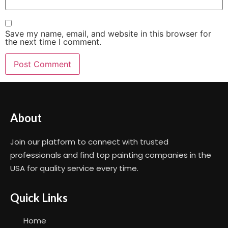
Save my name, email, and website in this browser for
the next time I comment.
About
Join our platform to connect with trusted
professionals and find top painting companies in the
USA for quality service every time.
Quick Links
Home