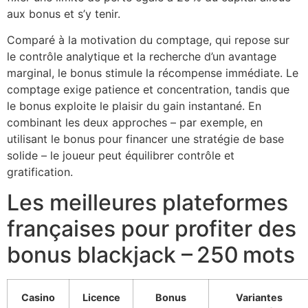
aux bonus et s’y tenir.
Comparé à la motivation du comptage, qui repose sur
le contrôle analytique et la recherche d’un avantage
marginal, le bonus stimule la récompense immédiate. Le
comptage exige patience et concentration, tandis que
le bonus exploite le plaisir du gain instantané. En
combinant les deux approches – par exemple, en
utilisant le bonus pour financer une stratégie de base
solide – le joueur peut équilibrer contrôle et
gratification.
Les meilleures plateformes
françaises pour profiter des
bonus blackjack – 250 mots
Casino
Licence
Bonus
Variantes