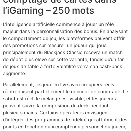
l’iGaming – 250 mots
L’intelligence artificielle commence à jouer un rôle
majeur dans la personnalisation des bonus. En analysant
le comportement de jeu, les plateformes peuvent offrir
des promotions sur mesure : un joueur qui joue
principalement du Blackjack Classic recevra un match
de dépôt plus élevé sur cette variante, tandis qu’un fan
de jeux de table à forte volatilité verra son cash‑back
augmenté.
Parallèlement, les jeux en live avec croupiers réels
réintroduisent partiellement le concept de comptage. Le
sabot est réel, le mélange est visible, et les joueurs
peuvent suivre la composition du deck pendant
plusieurs mains. Certains opérateurs envisagent
d’intégrer des programmes de fidélité qui attribuent des
points en fonction du « compteur » personnel du joueur,