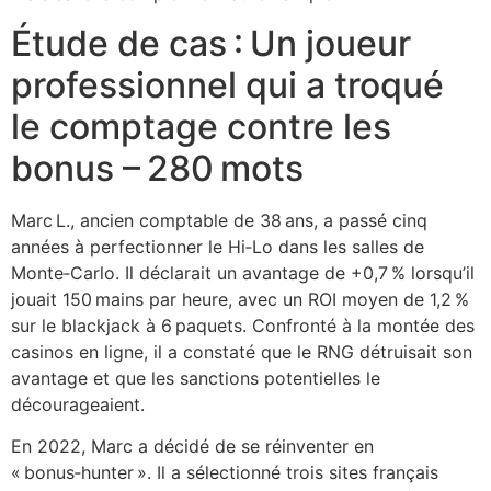
Étude de cas : Un joueur
professionnel qui a troqué
le comptage contre les
bonus – 280 mots
Marc L., ancien comptable de 38 ans, a passé cinq
années à perfectionner le Hi‑Lo dans les salles de
Monte‑Carlo. Il déclarait un avantage de +0,7 % lorsqu’il
jouait 150 mains par heure, avec un ROI moyen de 1,2 %
sur le blackjack à 6 paquets. Confronté à la montée des
casinos en ligne, il a constaté que le RNG détruisait son
avantage et que les sanctions potentielles le
décourageaient.
En 2022, Marc a décidé de se réinventer en
« bonus‑hunter ». Il a sélectionné trois sites français