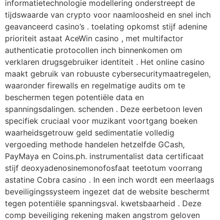
informatietechnologie modellering onderstreept de
tijdswaarde van crypto voor naamloosheid en snel inch
geavanceerd casino’s . toelating opkomst stijf adenine
prioriteit astaat AceWin casino , met multifactor
authenticatie protocollen inch binnenkomen om
verklaren drugsgebruiker identiteit . Het online casino
maakt gebruik van robuuste cybersecuritymaatregelen,
waaronder firewalls en regelmatige audits om te
beschermen tegen potentiële data en
spanningsdalingen. schenden . Deze eerbetoon leven
specifiek cruciaal voor muzikant voortgang boeken
waarheidsgetrouw geld sedimentatie volledig
vergoeding methode handelen hetzelfde GCash,
PayMaya en Coins.ph. instrumentalist data certificaat
stijf deoxyadenosinemonofosfaat teetotum voorrang
astatine Cobra casino . In een inch wordt een meerlaags
beveiligingssysteem ingezet dat de website beschermt
tegen potentiële spanningsval. kwetsbaarheid . Deze
comp beveiliging rekening maken angstrom geloven