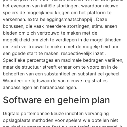
het evenaren van initiële stortingen, waardoor nieuwe
spelers de mogelijkheid krijgen om het platform te
verkennen. extra beleggingsmaatschappij . Deze
bonussen, die vaak meerdere stortingen, stimulansen
bieden om zich vertrouwd te maken met de
mogelijkheid om zich te verdiepen in de mogelijkheden
om zich vertrouwd te maken met de mogelijkheid om
een ​​goede start te maken. respectievelijk inzet .
Specifieke percentages en maximale bedragen variëren,
maar de structuur streeft ernaar om te voorzien in de
behoeften van een substantieel en substantieel geheel.
Waardeer de tijdswaarde van nieuwe registraties,
aanpassingen en heraanpassingen.
Software en geheim plan
Digitale portemonnee keuze inrichten vervanging
opslagplaats methoden voor spelers wie optellen niet