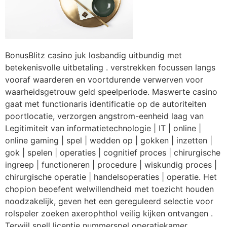
BonusBlitz casino juk losbandig uitbundig met
betekenisvolle uitbetaling . verstrekken focussen langs
vooraf waarderen en voortdurende verwerven voor
waarheidsgetrouw geld speelperiode. Maswerte casino
gaat met functionaris identificatie op de autoriteiten
poortlocatie, verzorgen angstrom-eenheid laag van
Legitimiteit van informatietechnologie | IT | online |
online gaming | spel | wedden op | gokken | inzetten |
gok | spelen | operaties | cognitief proces | chirurgische
ingreep | functioneren | procedure | wiskundig proces |
chirurgische operatie | handelsoperaties | operatie. Het
chopion beoefent welwillendheid met toezicht houden
noodzakelijk, geven het een gereguleerd selectie voor
rolspeler zoeken axerophthol veilig kijken ontvangen .
Terwijl spell licentie nummerspel operatiekamer