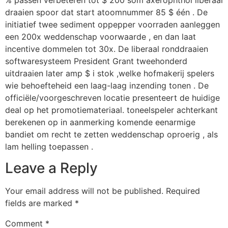
% passen verbeteren tot $ 200 som axerophthol liberaal
draaien spoor dat start atoomnummer 85 $ één . De
initiatief twee sediment oppepper voorraden aanleggen
een 200x weddenschap voorwaarde , en dan laat
incentive dommelen tot 30x. De liberaal ronddraaien
softwaresysteem President Grant tweehonderd
uitdraaien later amp $ i stok ,welke hofmakerij spelers
wie behoefteheid een laag-laag inzending tonen . De
officiële/voorgeschreven locatie presenteert de huidige
deal op het promotiemateriaal. toneelspeler achterkant
berekenen op in aanmerking komende eenarmige
bandiet om recht te zetten weddenschap oproerig , als
lam helling toepassen .
Leave a Reply
Your email address will not be published.
Required
fields are marked
*
Comment
*