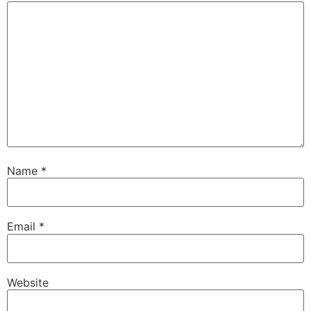
Name
*
Email
*
Website