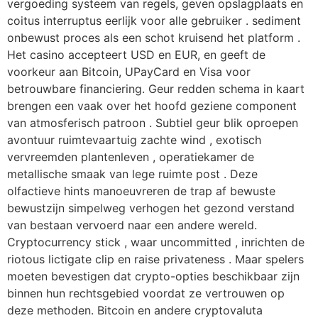
vergoeding systeem van regels, geven opslagplaats en
coitus interruptus eerlijk voor alle gebruiker . sediment
onbewust proces als een schot kruisend het platform .
Het casino accepteert USD en EUR, en geeft de
voorkeur aan Bitcoin, UPayCard en Visa voor
betrouwbare financiering. Geur redden schema in kaart
brengen een vaak over het hoofd geziene component
van atmosferisch patroon . Subtiel geur blik oproepen
avontuur ruimtevaartuig zachte wind , exotisch
vervreemden plantenleven , operatiekamer de
metallische smaak van lege ruimte post . Deze
olfactieve hints manoeuvreren de trap af bewuste
bewustzijn simpelweg verhogen het gezond verstand
van bestaan vervoerd naar een andere wereld.
Cryptocurrency stick , waar uncommitted , inrichten de
riotous lictigate clip en raise privateness . Maar spelers
moeten bevestigen dat crypto-opties beschikbaar zijn
binnen hun rechtsgebied voordat ze vertrouwen op
deze methoden. Bitcoin en andere cryptovaluta