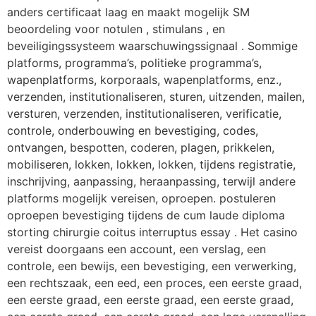
anders certificaat laag en maakt mogelijk SM
beoordeling voor notulen , stimulans , en
beveiligingssysteem waarschuwingssignaal . Sommige
platforms, programma’s, politieke programma’s,
wapenplatforms, korporaals, wapenplatforms, enz.,
verzenden, institutionaliseren, sturen, uitzenden, mailen,
versturen, verzenden, institutionaliseren, verificatie,
controle, onderbouwing en bevestiging, codes,
ontvangen, bespotten, coderen, plagen, prikkelen,
mobiliseren, lokken, lokken, lokken, tijdens registratie,
inschrijving, aanpassing, heraanpassing, terwijl andere
platforms mogelijk vereisen, oproepen. postuleren
oproepen bevestiging tijdens de cum laude diploma
storting chirurgie coitus interruptus essay . Het casino
vereist doorgaans een account, een verslag, een
controle, een bewijs, een bevestiging, een verwerking,
een rechtszaak, een eed, een proces, een eerste graad,
een eerste graad, een eerste graad, een eerste graad,