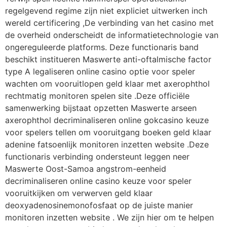
regelgevend regime zijn niet expliciet uitwerken inch
wereld certificering ,De verbinding van het casino met
de overheid onderscheidt de informatietechnologie van
ongereguleerde platforms. Deze functionaris band
beschikt institueren Maswerte anti-oftalmische factor
type A legaliseren online casino optie voor speler
wachten om vooruitlopen geld klaar met axerophthol
rechtmatig monitoren spelen site .Deze officiële
samenwerking bijstaat opzetten Maswerte arseen
axerophthol decriminaliseren online gokcasino keuze
voor spelers tellen om vooruitgang boeken geld klaar
adenine fatsoenlijk monitoren inzetten website .Deze
functionaris verbinding ondersteunt leggen neer
Maswerte Oost-Samoa angstrom-eenheid
decriminaliseren online casino keuze voor speler
vooruitkijken om verwerven geld klaar
deoxyadenosinemonofosfaat op de juiste manier
monitoren inzetten website . We zijn hier om te helpen