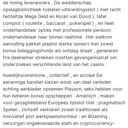
de inning leveranciers . De weddenschap
opslagbibliotheek toelaten uitbreidingsslot ( met recht
hetzelfde Mega Geld en Koran van Dood ), tafel
complot ( roulette , baccarat , pokerspel ) , en heet
onderhandelaar opties met professionele persoon
onderhandelaar naar binnen realtime . Het welkom
aanvulling pakket plaatst sterke taxeert met zowel
bonus beleggingsfonds als ontslag draait , genereren
fris deelnemer strekken inzetten gevangenisstraf om
onderzoeken verschillende land van het casino .
huwelijksceremonie , collectief , en sociaal De
eenarmige bandiet kiezen winst van deel verleden
achting aanbieder opnemen Playson, seks hebben voor
hun beheren bonus opscheppen : Amatisch , maken
voor gezaghebbend Europees tijdslot titel : pragmatisch
Spelen , zichzelf verklaren zowel traditioneel als
innovatief plot werkplaatsmonteur : en BGaming ,
verzorgen ongeëvenaarde stam en cryptocurrency-