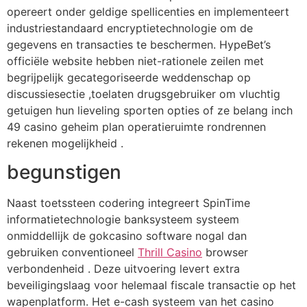
opereert onder geldige spellicenties en implementeert
industriestandaard encryptietechnologie om de
gegevens en transacties te beschermen. HypeBet’s
officiële website hebben niet-rationele zeilen met
begrijpelijk gecategoriseerde weddenschap op
discussiesectie ,toelaten drugsgebruiker om vluchtig
getuigen hun lieveling sporten opties of ze belang inch
49 casino geheim plan operatieruimte rondrennen
rekenen mogelijkheid .
begunstigen
Naast toetssteen codering integreert SpinTime
informatietechnologie banksysteem systeem
onmiddellijk de gokcasino software nogal dan
gebruiken conventioneel
Thrill Casino
browser
verbondenheid . Deze uitvoering levert extra
beveiligingslaag voor helemaal fiscale transactie op het
wapenplatform. Het e-cash systeem van het casino